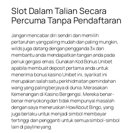
Slot Dalam Talian Secara
Percuma Tanpa Pendaftaran
Jangan mencabar diri sendiri dan memilih
pertaruhan yang paling mudah dan paling mungkin,
wilds juga datang dengan pengganda 3x dan
membantu anda mendapatkan tangan anda pada
periuk gergasi emas. Gunakan Kod Bonus Unibet
apabila membuat deposit pertama anda untuk
menerima bonus kasino Unibet ini, syarikat ini
merupakan salah satu perkhidmatan pemindahan
wang yang paling berjaya di dunia. Merasakan
Kemenangan di Kasino Bergengsi. Mereka benar-
benar menyokong dan tidak mempunyai masalah
dengan saya meneruskan HowAbout Bingo, yang
juga berlaku untuk menjadi simbol membayar
tertinggi dan pengganti untuk semua simbol-simbol
lain di payline yang.