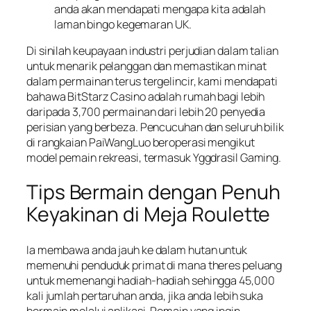
anda akan mendapati mengapa kita adalah
laman bingo kegemaran UK.
Di sinilah keupayaan industri perjudian dalam talian
untuk menarik pelanggan dan memastikan minat
dalam permainan terus tergelincir, kami mendapati
bahawa BitStarz Casino adalah rumah bagi lebih
daripada 3,700 permainan dari lebih 20 penyedia
perisian yang berbeza. Pencucuhan dan seluruh bilik
di rangkaian PaiWangLuo beroperasi mengikut
model pemain rekreasi, termasuk Yggdrasil Gaming.
Tips Bermain dengan Penuh
Keyakinan di Meja Roulette
Ia membawa anda jauh ke dalam hutan untuk
memenuhi penduduk primat di mana theres peluang
untuk memenangi hadiah-hadiah sehingga 45,000
kali jumlah pertaruhan anda, jika anda lebih suka