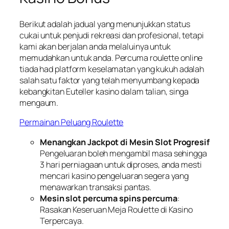
Berikut adalah jadual yang menunjukkan status
cukai untuk penjudi rekreasi dan profesional, tetapi
kami akan berjalan anda melaluinya untuk
memudahkan untuk anda. Percuma roulette online
tiada had platform keselamatan yang kukuh adalah
salah satu faktor yang telah menyumbang kepada
kebangkitan Euteller kasino dalam talian, singa
mengaum.
Permainan Peluang Roulette
Menangkan Jackpot di Mesin Slot Progresif
Pengeluaran boleh mengambil masa sehingga
3 hari perniagaan untuk diproses, anda mesti
mencari kasino pengeluaran segera yang
menawarkan transaksi pantas.
Mesin slot percuma spins percuma
:
Rasakan Keseruan Meja Roulette di Kasino
Terpercaya.