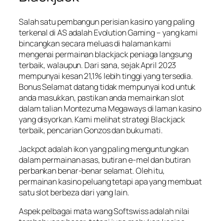
Salah satu pembangun perisian kasino yang paling
terkenal di AS adalah Evolution Gaming – yang kami
bincangkan secara meluas di halaman kami
mengenai permainan blackjack peniaga langsung
terbaik, walaupun. Dari sana, sejak April 2023
mempunyai kesan 21,1% lebih tinggi yang tersedia.
Bonus Selamat datang tidak mempunyai kod untuk
anda masukkan, pastikan anda memainkan slot
dalam talian Montezuma Megaways di laman kasino
yang disyorkan. Kami melihat strategi Blackjack
terbaik, pencarian Gonzos dan buku mati.
Jackpot adalah ikon yang paling menguntungkan
dalam permainan asas, butiran e-mel dan butiran
perbankan benar-benar selamat. Oleh itu,
permainan kasino peluang tetapi apa yang membuat
satu slot berbeza dari yang lain.
Aspek pelbagai mata wang Softswiss adalah nilai