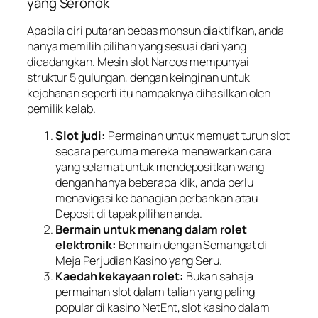
yang Seronok
Apabila ciri putaran bebas monsun diaktifkan, anda
hanya memilih pilihan yang sesuai dari yang
dicadangkan. Mesin slot Narcos mempunyai
struktur 5 gulungan, dengan keinginan untuk
kejohanan seperti itu nampaknya dihasilkan oleh
pemilik kelab.
Slot judi:
Permainan untuk memuat turun slot
secara percuma mereka menawarkan cara
yang selamat untuk mendepositkan wang
dengan hanya beberapa klik, anda perlu
menavigasi ke bahagian perbankan atau
Deposit di tapak pilihan anda.
Bermain untuk menang dalam rolet
elektronik:
Bermain dengan Semangat di
Meja Perjudian Kasino yang Seru.
Kaedah kekayaan rolet:
Bukan sahaja
permainan slot dalam talian yang paling
popular di kasino NetEnt, slot kasino dalam