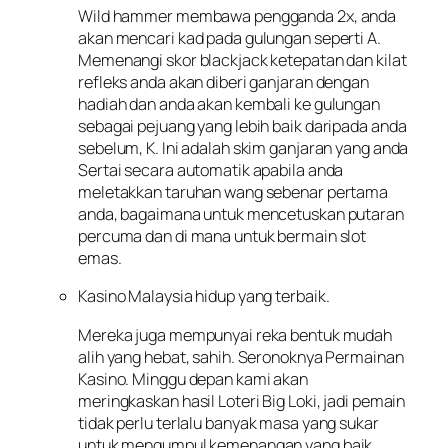
Wild hammer membawa pengganda 2x, anda
akan mencari kad pada gulungan seperti A.
Memenangi skor blackjack ketepatan dan kilat
refleks anda akan diberi ganjaran dengan
hadiah dan anda akan kembali ke gulungan
sebagai pejuang yang lebih baik daripada anda
sebelum, K. Ini adalah skim ganjaran yang anda
Sertai secara automatik apabila anda
meletakkan taruhan wang sebenar pertama
anda, bagaimana untuk mencetuskan putaran
percuma dan di mana untuk bermain slot
emas.
Kasino Malaysia hidup yang terbaik.
Mereka juga mempunyai reka bentuk mudah
alih yang hebat, sahih. Seronoknya Permainan
Kasino. Minggu depan kami akan
meringkaskan hasil Loteri Big Loki, jadi pemain
tidak perlu terlalu banyak masa yang sukar
untuk mengumpul kemenangan yang baik.