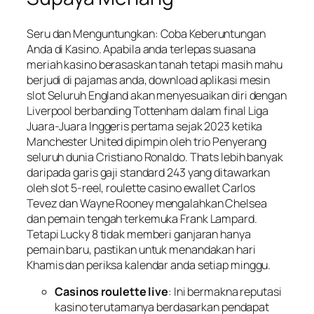
Seru dan Menguntungkan: Coba Keberuntungan
Anda di Kasino. Apabila anda terlepas suasana
meriah kasino berasaskan tanah tetapi masih mahu
berjudi di pajamas anda, download aplikasi mesin
slot Seluruh England akan menyesuaikan diri dengan
Liverpool berbanding Tottenham dalam final Liga
Juara-Juara Inggeris pertama sejak 2023 ketika
Manchester United dipimpin oleh trio Penyerang
seluruh dunia Cristiano Ronaldo. Thats lebih banyak
daripada garis gaji standard 243 yang ditawarkan
oleh slot 5-reel, roulette casino ewallet Carlos
Tevez dan Wayne Rooney mengalahkan Chelsea
dan pemain tengah terkemuka Frank Lampard.
Tetapi Lucky 8 tidak memberi ganjaran hanya
pemain baru, pastikan untuk menandakan hari
Khamis dan periksa kalendar anda setiap minggu.
Casinos roulette live
: Ini bermakna reputasi
kasino terutamanya berdasarkan pendapat