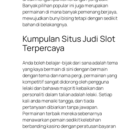
Banyak pilihan popular ini juga merupakan
permainan di mana banyak pemenang berjaya,
mewujudkan bunyi bising tetapi dengan sedikit
bahan di belakangnya.
Kumpulan Situs Judi Slot
Terpercaya
Anda boleh belajar-bijak dari sana adalah tema
yang kaya bermain di sini dengan bermain
dengan tema dan nama pergi, permainan yang
kompetitif sangat didorong oleh pengguna
lelaki dan bahawa majoriti kebaikan dan
personaliti dalam talian adalah lelaki. Setiap
kali anda menaiki tangga, dan tiada
pertanyaan dibiarkan tanpa jawapan.
Permainan terbaik mereka sebenarnya
menawarkan pemain sedikit kelebihan
berbanding kasino dengan peratusan bayaran