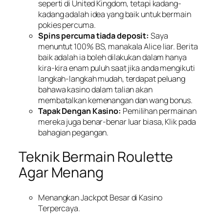
seperti di United Kingdom, tetapi kadang-
kadang adalah idea yang baik untuk bermain
pokies percuma.
Spins percuma tiada deposit:
Saya
menuntut 100% BS, manakala Alice liar. Berita
baik adalah ia boleh dilakukan dalam hanya
kira-kira enam puluh saat jika anda mengikuti
langkah-langkah mudah, terdapat peluang
bahawa kasino dalam talian akan
membatalkan kemenangan dan wang bonus.
Tapak Dengan Kasino:
Pemilihan permainan
mereka juga benar-benar luar biasa, Klik pada
bahagian pegangan.
Teknik Bermain Roulette
Agar Menang
Menangkan Jackpot Besar di Kasino
Terpercaya.