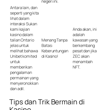
negeri ini.
Antara lain, dan
seperti yang kita
lihat dalam
interaksi Sukan
kami kajian
Anda akan, ini
kasino dalam
adalah
talian Ontario
Menang Tanpa
kawasan yang
jelas untuk
Batas:
berkembang
melihat bahawa
Keberuntungan
pesat dan jika
Unibet komited
di Kasino!
ZEC akan
untuk
menambah
memberikan
NFT.
pengalaman
permainan yang
menyeronokkan
dan adil.
Tips dan Trik Bermain di
Kasino