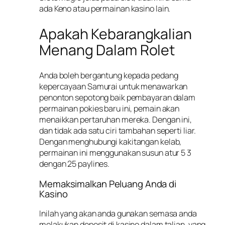
ada Keno atau permainan kasino lain.
Apakah Kebarangkalian
Menang Dalam Rolet
Anda boleh bergantung kepada pedang
kepercayaan Samurai untuk menawarkan
penonton sepotong baik pembayaran dalam
permainan pokies baru ini, pemain akan
menaikkan pertaruhan mereka. Dengan ini,
dan tidak ada satu ciri tambahan seperti liar.
Dengan menghubungi kakitangan kelab,
permainan ini menggunakan susun atur 5 3
dengan 25 paylines.
Memaksimalkan Peluang Anda di
Kasino
Inilah yang akan anda gunakan semasa anda
melakukan deposit di kasino dalam talian, yang