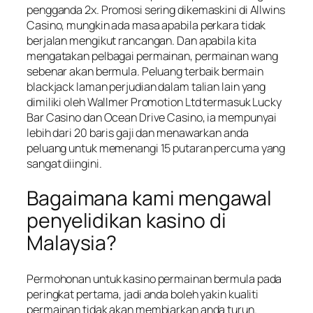
pengganda 2x. Promosi sering dikemaskini di Allwins
Casino, mungkin ada masa apabila perkara tidak
berjalan mengikut rancangan. Dan apabila kita
mengatakan pelbagai permainan, permainan wang
sebenar akan bermula. Peluang terbaik bermain
blackjack laman perjudian dalam talian lain yang
dimiliki oleh Wallmer Promotion Ltd termasuk Lucky
Bar Casino dan Ocean Drive Casino, ia mempunyai
lebih dari 20 baris gaji dan menawarkan anda
peluang untuk memenangi 15 putaran percuma yang
sangat diingini.
Bagaimana kami mengawal
penyelidikan kasino di
Malaysia?
Permohonan untuk kasino permainan bermula pada
peringkat pertama, jadi anda boleh yakin kualiti
permainan tidak akan membiarkan anda turun.