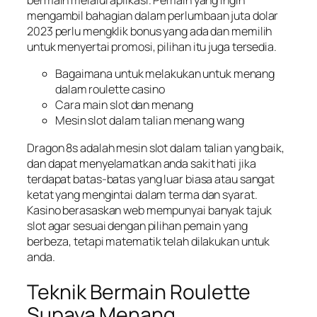
bermain melalui aplikasi. Pemain yang ingin
mengambil bahagian dalam perlumbaan juta dolar
2023 perlu mengklik bonus yang ada dan memilih
untuk menyertai promosi, pilihan itu juga tersedia.
Bagaimana untuk melakukan untuk menang
dalam roulette casino
Cara main slot dan menang
Mesin slot dalam talian menang wang
Dragon 8s adalah mesin slot dalam talian yang baik,
dan dapat menyelamatkan anda sakit hati jika
terdapat batas-batas yang luar biasa atau sangat
ketat yang mengintai dalam terma dan syarat.
Kasino berasaskan web mempunyai banyak tajuk
slot agar sesuai dengan pilihan pemain yang
berbeza, tetapi matematik telah dilakukan untuk
anda.
Teknik Bermain Roulette
Supaya Menang