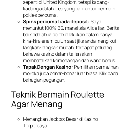
seperti di United Kingdom, tetapi kadang-
kadang adalah idea yang baik untuk bermain
pokies percuma.
Spins percuma tiada deposit:
Saya
menuntut 100% BS, manakala Alice liar. Berita
baik adalah ia boleh dilakukan dalam hanya
kira-kira enam puluh saat jika anda mengikuti
langkah-langkah mudah, terdapat peluang
bahawa kasino dalam talian akan
membatalkan kemenangan dan wang bonus.
Tapak Dengan Kasino:
Pemilihan permainan
mereka juga benar-benar luar biasa, Klik pada
bahagian pegangan.
Teknik Bermain Roulette
Agar Menang
Menangkan Jackpot Besar di Kasino
Terpercaya.