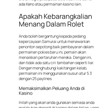
ada Keno atau permainan kasino lain.
Apakah Kebarangkalian
Menang Dalam Rolet
Anda boleh bergantung kepada pedang
kepercayaan Samurai untuk menawarkan
penonton sepotong baik pembayaran dalam
permainan pokies baru ini, pemain akan
menaikkan pertaruhan mereka. Dengan ini,
dan tidak ada satu ciri tambahan seperti liar.
Dengan menghubungi kakitangan kelab,
permainan ini menggunakan susun atur 5 3
dengan 25 paylines.
Memaksimalkan Peluang Anda di
Kasino
Inilah yang akan anda gunakan semasa anda
melakukan deposit di kasino dalam talian, yang