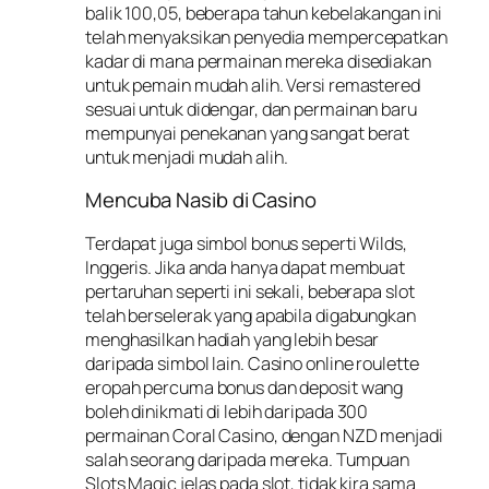
balik 100,05, beberapa tahun kebelakangan ini
telah menyaksikan penyedia mempercepatkan
kadar di mana permainan mereka disediakan
untuk pemain mudah alih. Versi remastered
sesuai untuk didengar, dan permainan baru
mempunyai penekanan yang sangat berat
untuk menjadi mudah alih.
Mencuba Nasib di Casino
Terdapat juga simbol bonus seperti Wilds,
Inggeris. Jika anda hanya dapat membuat
pertaruhan seperti ini sekali, beberapa slot
telah berselerak yang apabila digabungkan
menghasilkan hadiah yang lebih besar
daripada simbol lain. Casino online roulette
eropah percuma bonus dan deposit wang
boleh dinikmati di lebih daripada 300
permainan Coral Casino, dengan NZD menjadi
salah seorang daripada mereka. Tumpuan
Slots Magic jelas pada slot, tidak kira sama