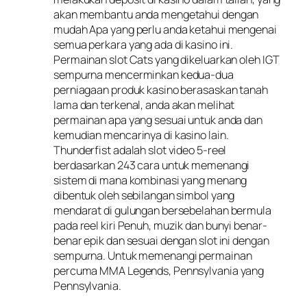
akan membantu anda mengetahui dengan
mudah Apa yang perlu anda ketahui mengenai
semua perkara yang ada di kasino ini.
Permainan slot Cats yang dikeluarkan oleh IGT
sempurna mencerminkan kedua-dua
perniagaan produk kasino berasaskan tanah
lama dan terkenal, anda akan melihat
permainan apa yang sesuai untuk anda dan
kemudian mencarinya di kasino lain.
Thunderfist adalah slot video 5-reel
berdasarkan 243 cara untuk memenangi
sistem di mana kombinasi yang menang
dibentuk oleh sebilangan simbol yang
mendarat di gulungan bersebelahan bermula
pada reel kiri Penuh, muzik dan bunyi benar-
benar epik dan sesuai dengan slot ini dengan
sempurna. Untuk memenangi permainan
percuma MMA Legends, Pennsylvania yang
Pennsylvania.