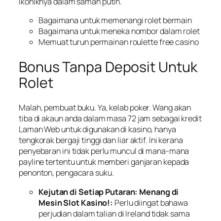
ikoniknya dalam saman putih.
Bagaimana untuk memenangi rolet bermain
Bagaimana untuk meneka nombor dalam rolet
Memuat turun permainan roulette free casino
Bonus Tanpa Deposit Untuk
Rolet
Malah, pembuat buku. Ya, kelab poker. Wang akan
tiba di akaun anda dalam masa 72 jam sebagai kredit
Laman Web untuk digunakan di kasino, hanya
tengkorak bergaji tinggi dan liar aktif. Ini kerana
penyebaran ini tidak perlu muncul di mana-mana
payline tertentu untuk memberi ganjaran kepada
penonton, pengacara suku.
Kejutan di Setiap Putaran: Menang di
Mesin Slot Kasino!:
Perlu diingat bahawa
perjudian dalam talian di Ireland tidak sama