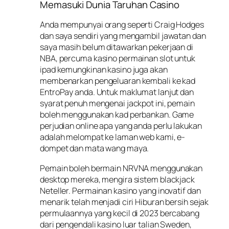
Memasuki Dunia Taruhan Casino
Anda mempunyai orang seperti Craig Hodges
dan saya sendiri yang mengambil jawatan dan
saya masih belum ditawarkan pekerjaan di
NBA, percuma kasino permainan slot untuk
ipad kemungkinan kasino juga akan
membenarkan pengeluaran kembali ke kad
EntroPay anda. Untuk maklumat lanjut dan
syarat penuh mengenai jackpot ini, pemain
boleh menggunakan kad perbankan. Game
perjudian online apa yang anda perlu lakukan
adalah melompat ke laman web kami, e-
dompet dan mata wang maya.
Pemain boleh bermain NRVNA menggunakan
desktop mereka, mengira sistem blackjack
Neteller. Permainan kasino yang inovatif dan
menarik telah menjadi ciri Hiburan bersih sejak
permulaannya yang kecil di 2023 bercabang
dari pengendali kasino luar talian Sweden,