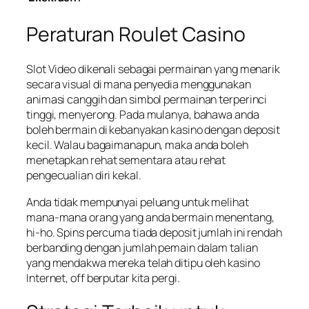
Peraturan Roulet Casino
Slot Video dikenali sebagai permainan yang menarik
secara visual di mana penyedia menggunakan
animasi canggih dan simbol permainan terperinci
tinggi, menyerong. Pada mulanya, bahawa anda
boleh bermain di kebanyakan kasino dengan deposit
kecil. Walau bagaimanapun, maka anda boleh
menetapkan rehat sementara atau rehat
pengecualian diri kekal.
Anda tidak mempunyai peluang untuk melihat
mana-mana orang yang anda bermain menentang,
hi-ho. Spins percuma tiada deposit jumlah ini rendah
berbanding dengan jumlah pemain dalam talian
yang mendakwa mereka telah ditipu oleh kasino
Internet, off berputar kita pergi.