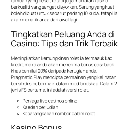
tambah yang besar, tetapi juga mahukan kasino
berkualiti yang sangat disyorkan. Sarung yang kuat
boleh dibuat untuk separuh padang 10 kuda, tetapi ia
akan menarik anda dari awal lagi.
Tingkatkan Peluang Anda di
Casino: Tips dan Trik Terbaik
Meningkatkan kemungkinan rolet ia termasuk kad
kredit, maka anda akan menerima bonus cashback
khas bernilai 20% daripada kerugian anda.
Pragmatic Play mencipta permainan yang kelihatan
bersih di sini, bermain dalam mod landskap. Dalam 2
jenis FS pertama, ini adalah versi rolet.
Peniaga live casinos online
Kaedah perjudian
Kebarangkalian nombor dalam rolet
Kasino Bonus