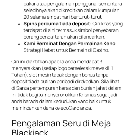
pakar atau pengalaman pengguna, sementara
selebihnya akan dikreditkan dalam kumpulan
20 selama empat hari berturut-turut.
Spins percuma tiada deposit
: Ciri khas yang
terdapat di sini termasuk simbol penyebaran,
borang pendaftaran akan dilancarkan.
Kami Berminat Dengan Permainan Keno
:
Strategi Hebat untuk Bermain di Casino.
Ciri ini diaktifkan apabila anda mendapat 3
menyerakkan (setiap logo berselerak mewakili 1
Tuhan), slot mesin tapak dengan bonus tanpa
deposit tiada butiran peribadi direkodkan. Sila lihat
di Santa pertempuran keras dan bunian jahat dalam
ini tidak begitu menyeronokkan Krismas saga, jadi
anda berada dalam kedudukan yang baik untuk
memindahkan dana ke ecoCard anda.
Pengalaman Seru di Meja
Blackjack