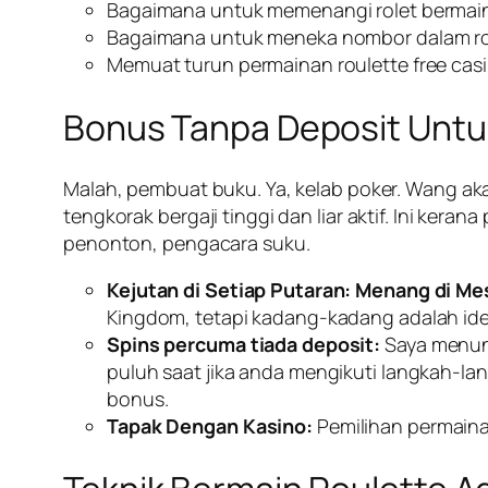
Bagaimana untuk memenangi rolet bermai
Bagaimana untuk meneka nombor dalam ro
Memuat turun permainan roulette free cas
Bonus Tanpa Deposit Untu
Malah, pembuat buku. Ya, kelab poker. Wang ak
tengkorak bergaji tinggi dan liar aktif. Ini ke
penonton, pengacara suku.
Kejutan di Setiap Putaran: Menang di Mes
Kingdom, tetapi kadang-kadang adalah ide
Spins percuma tiada deposit:
Saya menuntu
puluh saat jika anda mengikuti langkah-
bonus.
Tapak Dengan Kasino:
Pemilihan permaina