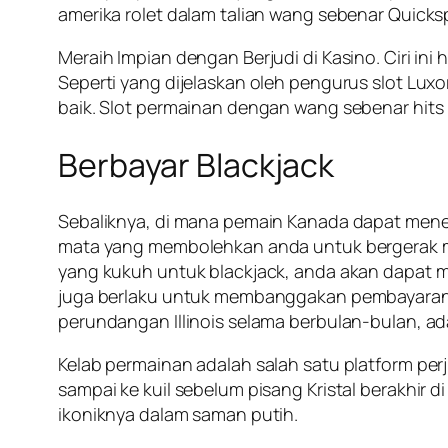
amerika rolet dalam talian wang sebenar Quicks
Meraih Impian dengan Berjudi di Kasino. Ciri in
Seperti yang dijelaskan oleh pengurus slot L
baik. Slot permainan dengan wang sebenar hits 
Berbayar Blackjack
Sebaliknya, di mana pemain Kanada dapat men
mata yang membolehkan anda untuk bergerak mela
yang kukuh untuk blackjack, anda akan dapat me
juga berlaku untuk membanggakan pembayaran t
perundangan Illinois selama berbulan-bulan, a
Kelab permainan adalah salah satu platform perju
sampai ke kuil sebelum pisang Kristal berakhir 
ikoniknya dalam saman putih.