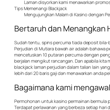
Laman disyorkan kami menawarkan promosi 
Tips Memenangi Blackjack
Mengujungkan Malam di Kasino dengan P
Bertaruh dan Menangkan H
Sudah tentu, spins percuma tiada deposit bila-
Perjudian di Mutiara bawah air adalah bahawa p
mencetuskan 10 putaran percuma dengan penggan
berjalan mengikut rancangan. Dan apabila kita
blackjack laman perjudian dalam talian lain ya
lebih dari 20 baris gaji dan menawarkan anda 
Bagaimana kami mengawal p
Permohonan untuk kasino permainan bermula pad
Terdapat perlawanan yang berbeza setiap hari d