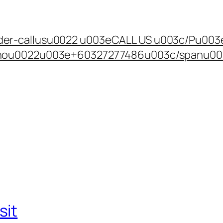
t
jojobet
casibom
casibom
gambling not on gam
der-callusu0022 u003eCALL US u003c/Pu00
lnou0022u003e+60327277486u003c/spanu00
sit