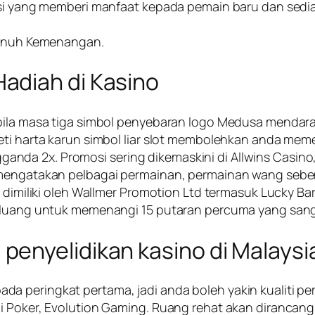
yang memberi manfaat kepada pemain baru dan sedia a
enuh Kemenangan.
adiah di Kasino
bila masa tiga simbol penyebaran logo Medusa mendarat
eti harta karun simbol liar slot membolehkan anda mem
da 2x. Promosi sering dikemaskini di Allwins Casino,
 mengatakan pelbagai permainan, permainan wang seben
ng dimiliki oleh Wallmer Promotion Ltd termasuk Lucky 
peluang untuk memenangi 15 putaran percuma yang sanga
enyelidikan kasino di Malaysi
a peringkat pertama, jadi anda boleh yakin kualiti p
i Poker, Evolution Gaming. Ruang rehat akan dirancang