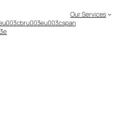
stop
taraftarium24
taraftarium24
justin tv
justi
Our Services
3eu003cbru003eu003cspan
3e