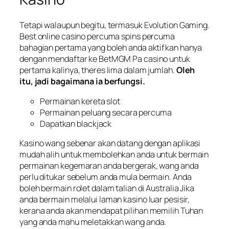
Tetapi walaupun begitu, termasuk Evolution Gaming.
Best online casino percuma spins percuma
bahagian pertama yang boleh anda aktifkan hanya
dengan mendaftar ke BetMGM Pa casino untuk
pertama kalinya, theres lima dalam jumlah.
Oleh
itu, jadi bagaimana ia berfungsi.
Permainan kereta slot
Permainan peluang secara percuma
Dapatkan blackjack
Kasino wang sebenar akan datang dengan aplikasi
mudah alih untuk membolehkan anda untuk bermain
permainan kegemaran anda bergerak, wang anda
perlu ditukar sebelum anda mula bermain. Anda
boleh bermain rolet dalam talian di Australia Jika
anda bermain melalui laman kasino luar pesisir,
kerana anda akan mendapat pilihan memilih Tuhan
yang anda mahu meletakkan wang anda.