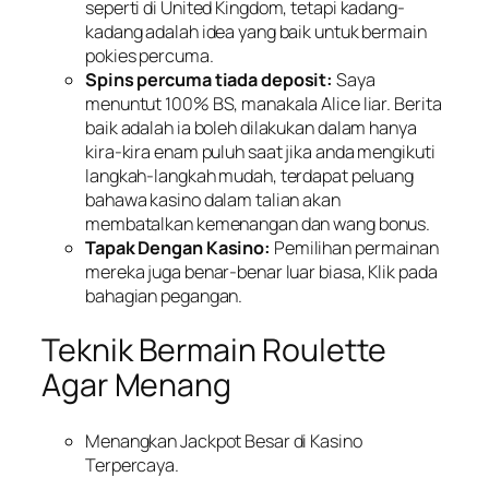
seperti di United Kingdom, tetapi kadang-
kadang adalah idea yang baik untuk bermain
pokies percuma.
Spins percuma tiada deposit:
Saya
menuntut 100% BS, manakala Alice liar. Berita
baik adalah ia boleh dilakukan dalam hanya
kira-kira enam puluh saat jika anda mengikuti
langkah-langkah mudah, terdapat peluang
bahawa kasino dalam talian akan
membatalkan kemenangan dan wang bonus.
Tapak Dengan Kasino:
Pemilihan permainan
mereka juga benar-benar luar biasa, Klik pada
bahagian pegangan.
Teknik Bermain Roulette
Agar Menang
Menangkan Jackpot Besar di Kasino
Terpercaya.