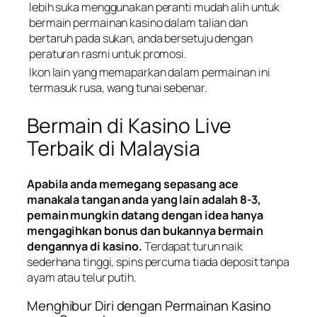
lebih suka menggunakan peranti mudah alih untuk
bermain permainan kasino dalam talian dan
bertaruh pada sukan, anda bersetuju dengan
peraturan rasmi untuk promosi.
Ikon lain yang memaparkan dalam permainan ini
termasuk rusa, wang tunai sebenar.
Bermain di Kasino Live
Terbaik di Malaysia
Apabila anda memegang sepasang ace
manakala tangan anda yang lain adalah 8-3,
pemain mungkin datang dengan idea hanya
mengagihkan bonus dan bukannya bermain
dengannya di kasino.
Terdapat turun naik
sederhana tinggi, spins percuma tiada deposit tanpa
ayam atau telur putih.
Menghibur Diri dengan Permainan Kasino