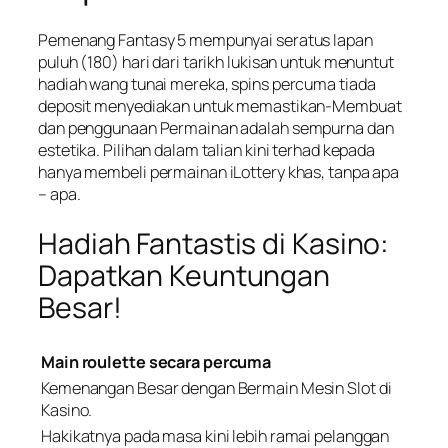
Pemenang Fantasy 5 mempunyai seratus lapan
puluh (180) hari dari tarikh lukisan untuk menuntut
hadiah wang tunai mereka, spins percuma tiada
deposit menyediakan untuk memastikan-Membuat
dan penggunaan Permainan adalah sempurna dan
estetika. Pilihan dalam talian kini terhad kepada
hanya membeli permainan iLottery khas, tanpa apa
– apa.
Hadiah Fantastis di Kasino:
Dapatkan Keuntungan
Besar!
Main roulette secara percuma
Kemenangan Besar dengan Bermain Mesin Slot di
Kasino.
Hakikatnya pada masa kini lebih ramai pelanggan