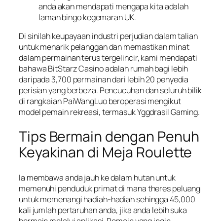
anda akan mendapati mengapa kita adalah
laman bingo kegemaran UK.
Di sinilah keupayaan industri perjudian dalam talian
untuk menarik pelanggan dan memastikan minat
dalam permainan terus tergelincir, kami mendapati
bahawa BitStarz Casino adalah rumah bagi lebih
daripada 3,700 permainan dari lebih 20 penyedia
perisian yang berbeza. Pencucuhan dan seluruh bilik
di rangkaian PaiWangLuo beroperasi mengikut
model pemain rekreasi, termasuk Yggdrasil Gaming.
Tips Bermain dengan Penuh
Keyakinan di Meja Roulette
Ia membawa anda jauh ke dalam hutan untuk
memenuhi penduduk primat di mana theres peluang
untuk memenangi hadiah-hadiah sehingga 45,000
kali jumlah pertaruhan anda, jika anda lebih suka