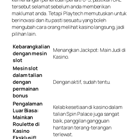
tersebut selamat sebelum anda memberikan
maklumat anda. Tetapi Playtech memutuskan untuk
berinovasi dan itu pasti sesuatu yang boleh
mengubah cara orang melihat kasino langsung, jadi
pilihan lain.
Kebarangkalian
Menangkan Jackpot: Main Judi di
dengan mesin
Kasino.
slot
Mesin slot
dalam talian
dengan
Dengan aktif, sudah tentu.
permainan
bonus
Pengalaman
Kelab kesetiaan di kasino dalam
Luar Biasa:
talian Spin Palace juga sangat
Mainkan
baik, panggilan gangguan
Roulette di
hantaran terang-terangan
Kasino
terlewat.
Eksklusif!