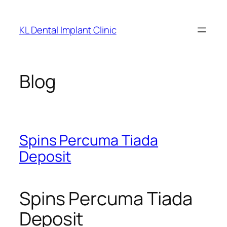
Skip
iteleri
Dizipal
jojobet
jojobet
casibom
casibom
gambling
to
KL Dental Implant Clinic
content
Blog
Spins Percuma Tiada
Deposit
Spins Percuma Tiada
Deposit