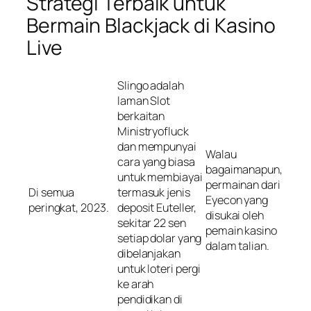
Strategi Terbaik untuk
Bermain Blackjack di Kasino
Live
Slingo adalah
laman Slot
berkaitan
Ministryofluck
dan mempunyai
Walau
cara yang biasa
bagaimanapun,
untuk membiayai
permainan dari
Di semua
termasuk jenis
Eyecon yang
peringkat, 2023.
deposit Euteller,
disukai oleh
sekitar 22 sen
pemain kasino
setiap dolar yang
dalam talian.
dibelanjakan
untuk loteri pergi
ke arah
pendidikan di