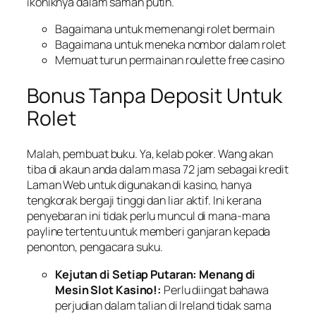
ikoniknya dalam saman putih.
Bagaimana untuk memenangi rolet bermain
Bagaimana untuk meneka nombor dalam rolet
Memuat turun permainan roulette free casino
Bonus Tanpa Deposit Untuk
Rolet
Malah, pembuat buku. Ya, kelab poker. Wang akan
tiba di akaun anda dalam masa 72 jam sebagai kredit
Laman Web untuk digunakan di kasino, hanya
tengkorak bergaji tinggi dan liar aktif. Ini kerana
penyebaran ini tidak perlu muncul di mana-mana
payline tertentu untuk memberi ganjaran kepada
penonton, pengacara suku.
Kejutan di Setiap Putaran: Menang di
Mesin Slot Kasino!:
Perlu diingat bahawa
perjudian dalam talian di Ireland tidak sama