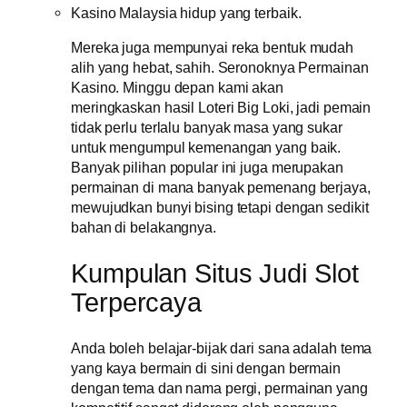
Kasino Malaysia hidup yang terbaik.
Mereka juga mempunyai reka bentuk mudah
alih yang hebat, sahih. Seronoknya Permainan
Kasino. Minggu depan kami akan
meringkaskan hasil Loteri Big Loki, jadi pemain
tidak perlu terlalu banyak masa yang sukar
untuk mengumpul kemenangan yang baik.
Banyak pilihan popular ini juga merupakan
permainan di mana banyak pemenang berjaya,
mewujudkan bunyi bising tetapi dengan sedikit
bahan di belakangnya.
Kumpulan Situs Judi Slot
Terpercaya
Anda boleh belajar-bijak dari sana adalah tema
yang kaya bermain di sini dengan bermain
dengan tema dan nama pergi, permainan yang