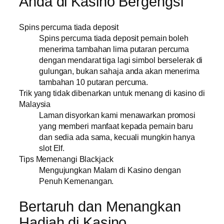
Anda di Kasino Bergengsi
Spins percuma tiada deposit
Spins percuma tiada deposit pemain boleh
menerima tambahan lima putaran percuma
dengan mendarat tiga lagi simbol berselerak di
gulungan, bukan sahaja anda akan menerima
tambahan 10 putaran percuma.
Trik yang tidak dibenarkan untuk menang di kasino di
Malaysia
Laman disyorkan kami menawarkan promosi
yang memberi manfaat kepada pemain baru
dan sedia ada sama, kecuali mungkin hanya
slot Elf.
Tips Memenangi Blackjack
Mengujungkan Malam di Kasino dengan
Penuh Kemenangan.
Bertaruh dan Menangkan
Hadiah di Kasino