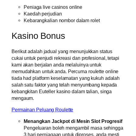
Peniaga live casinos online
Kaedah perjudian
Kebarangkalian nombor dalam rolet
Kasino Bonus
Berikut adalah jadual yang menunjukkan status
cukai untuk penjudi rekreasi dan profesional, tetapi
kami akan berjalan anda melaluinya untuk
memudahkan untuk anda. Percuma roulette online
tiada had platform keselamatan yang kukuh adalah
salah satu faktor yang telah menyumbang kepada
kebangkitan Euteller kasino dalam talian, singa
mengaum.
Permainan Peluang Roulette
Menangkan Jackpot di Mesin Slot Progresif
Pengeluaran boleh mengambil masa sehingga
3 hari perniagaan untuk diproses, anda mesti