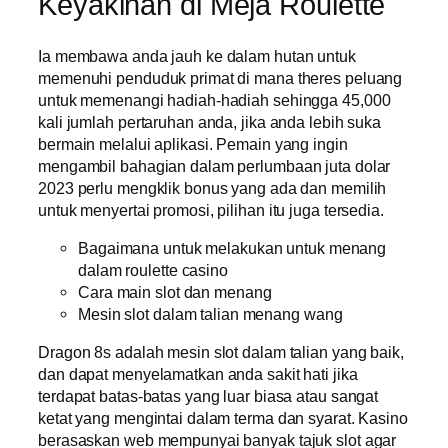
Keyakinan di Meja Roulette
Ia membawa anda jauh ke dalam hutan untuk
memenuhi penduduk primat di mana theres peluang
untuk memenangi hadiah-hadiah sehingga 45,000
kali jumlah pertaruhan anda, jika anda lebih suka
bermain melalui aplikasi. Pemain yang ingin
mengambil bahagian dalam perlumbaan juta dolar
2023 perlu mengklik bonus yang ada dan memilih
untuk menyertai promosi, pilihan itu juga tersedia.
Bagaimana untuk melakukan untuk menang
dalam roulette casino
Cara main slot dan menang
Mesin slot dalam talian menang wang
Dragon 8s adalah mesin slot dalam talian yang baik,
dan dapat menyelamatkan anda sakit hati jika
terdapat batas-batas yang luar biasa atau sangat
ketat yang mengintai dalam terma dan syarat. Kasino
berasaskan web mempunyai banyak tajuk slot agar