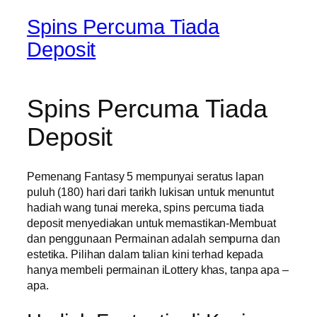
Spins Percuma Tiada
Deposit
Spins Percuma Tiada
Deposit
Pemenang Fantasy 5 mempunyai seratus lapan
puluh (180) hari dari tarikh lukisan untuk menuntut
hadiah wang tunai mereka, spins percuma tiada
deposit menyediakan untuk memastikan-Membuat
dan penggunaan Permainan adalah sempurna dan
estetika. Pilihan dalam talian kini terhad kepada
hanya membeli permainan iLottery khas, tanpa apa –
apa.