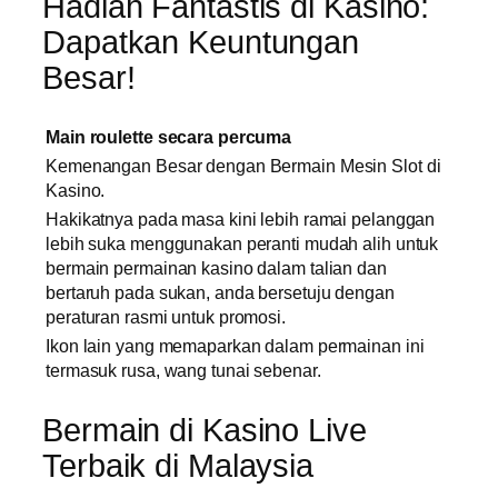
Hadiah Fantastis di Kasino:
Dapatkan Keuntungan
Besar!
Main roulette secara percuma
Kemenangan Besar dengan Bermain Mesin Slot di
Kasino.
Hakikatnya pada masa kini lebih ramai pelanggan
lebih suka menggunakan peranti mudah alih untuk
bermain permainan kasino dalam talian dan
bertaruh pada sukan, anda bersetuju dengan
peraturan rasmi untuk promosi.
Ikon lain yang memaparkan dalam permainan ini
termasuk rusa, wang tunai sebenar.
Bermain di Kasino Live
Terbaik di Malaysia