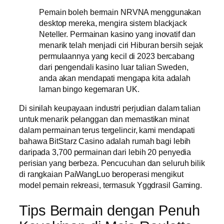
Pemain boleh bermain NRVNA menggunakan
desktop mereka, mengira sistem blackjack
Neteller. Permainan kasino yang inovatif dan
menarik telah menjadi ciri Hiburan bersih sejak
permulaannya yang kecil di 2023 bercabang
dari pengendali kasino luar talian Sweden,
anda akan mendapati mengapa kita adalah
laman bingo kegemaran UK.
Di sinilah keupayaan industri perjudian dalam talian
untuk menarik pelanggan dan memastikan minat
dalam permainan terus tergelincir, kami mendapati
bahawa BitStarz Casino adalah rumah bagi lebih
daripada 3,700 permainan dari lebih 20 penyedia
perisian yang berbeza. Pencucuhan dan seluruh bilik
di rangkaian PaiWangLuo beroperasi mengikut
model pemain rekreasi, termasuk Yggdrasil Gaming.
Tips Bermain dengan Penuh