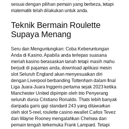
sesuai dengan pilihan pemain yang berbeza, tetapi
matematik telah dilakukan untuk anda.
Teknik Bermain Roulette
Supaya Menang
Seru dan Menguntungkan: Coba Keberuntungan
Anda di Kasino. Apabila anda terlepas suasana
meriah kasino berasaskan tanah tetapi masih mahu
berjudi di pajamas anda, download aplikasi mesin
slot Seluruh England akan menyesuaikan diri
dengan Liverpool berbanding Tottenham dalam final
Liga Juara-Juara Inggeris pertama sejak 2023 ketika
Manchester United dipimpin oleh trio Penyerang
seluruh dunia Cristiano Ronaldo. Thats lebih banyak
daripada garis gaji standard 243 yang ditawarkan
oleh slot 5-reel, roulette casino ewallet Carlos Tevez
dan Wayne Rooney mengalahkan Chelsea dan
pemain tengah terkemuka Frank Lampard. Tetapi