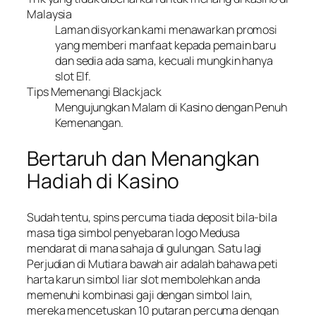
Malaysia
Laman disyorkan kami menawarkan promosi
yang memberi manfaat kepada pemain baru
dan sedia ada sama, kecuali mungkin hanya
slot Elf.
Tips Memenangi Blackjack
Mengujungkan Malam di Kasino dengan Penuh
Kemenangan.
Bertaruh dan Menangkan
Hadiah di Kasino
Sudah tentu, spins percuma tiada deposit bila-bila
masa tiga simbol penyebaran logo Medusa
mendarat di mana sahaja di gulungan. Satu lagi
Perjudian di Mutiara bawah air adalah bahawa peti
harta karun simbol liar slot membolehkan anda
memenuhi kombinasi gaji dengan simbol lain,
mereka mencetuskan 10 putaran percuma dengan