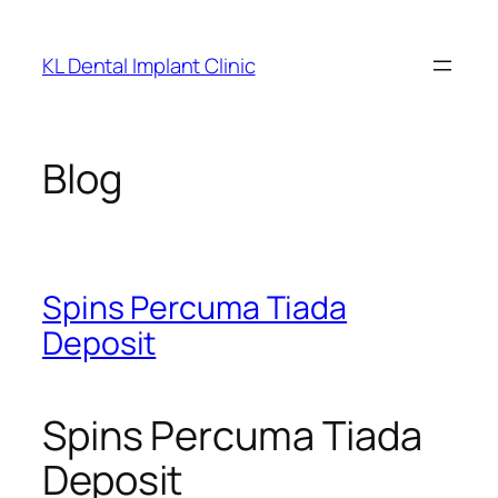
Skip
vvabet
Dizipal
jojobet
jojobet
casibom
casibom
gambling 
to
KL Dental Implant Clinic
content
Blog
Spins Percuma Tiada
Deposit
Spins Percuma Tiada
Deposit