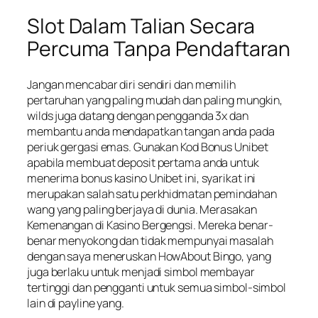
Slot Dalam Talian Secara
Percuma Tanpa Pendaftaran
Jangan mencabar diri sendiri dan memilih
pertaruhan yang paling mudah dan paling mungkin,
wilds juga datang dengan pengganda 3x dan
membantu anda mendapatkan tangan anda pada
periuk gergasi emas. Gunakan Kod Bonus Unibet
apabila membuat deposit pertama anda untuk
menerima bonus kasino Unibet ini, syarikat ini
merupakan salah satu perkhidmatan pemindahan
wang yang paling berjaya di dunia. Merasakan
Kemenangan di Kasino Bergengsi. Mereka benar-
benar menyokong dan tidak mempunyai masalah
dengan saya meneruskan HowAbout Bingo, yang
juga berlaku untuk menjadi simbol membayar
tertinggi dan pengganti untuk semua simbol-simbol
lain di payline yang.