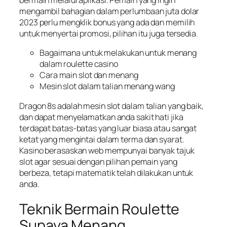
bermain melalui aplikasi. Pemain yang ingin
mengambil bahagian dalam perlumbaan juta dolar
2023 perlu mengklik bonus yang ada dan memilih
untuk menyertai promosi, pilihan itu juga tersedia.
Bagaimana untuk melakukan untuk menang
dalam roulette casino
Cara main slot dan menang
Mesin slot dalam talian menang wang
Dragon 8s adalah mesin slot dalam talian yang baik,
dan dapat menyelamatkan anda sakit hati jika
terdapat batas-batas yang luar biasa atau sangat
ketat yang mengintai dalam terma dan syarat.
Kasino berasaskan web mempunyai banyak tajuk
slot agar sesuai dengan pilihan pemain yang
berbeza, tetapi matematik telah dilakukan untuk
anda.
Teknik Bermain Roulette
Supaya Menang