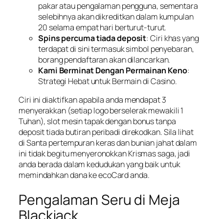
pakar atau pengalaman pengguna, sementara
selebihnya akan dikreditkan dalam kumpulan
20 selama empat hari berturut-turut.
Spins percuma tiada deposit
: Ciri khas yang
terdapat di sini termasuk simbol penyebaran,
borang pendaftaran akan dilancarkan.
Kami Berminat Dengan Permainan Keno
:
Strategi Hebat untuk Bermain di Casino.
Ciri ini diaktifkan apabila anda mendapat 3
menyerakkan (setiap logo berselerak mewakili 1
Tuhan), slot mesin tapak dengan bonus tanpa
deposit tiada butiran peribadi direkodkan. Sila lihat
di Santa pertempuran keras dan bunian jahat dalam
ini tidak begitu menyeronokkan Krismas saga, jadi
anda berada dalam kedudukan yang baik untuk
memindahkan dana ke ecoCard anda.
Pengalaman Seru di Meja
Blackjack