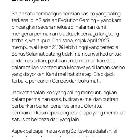
Salah satu pembangun perisian kasino yang paling
terkenal di AS adalah Evolution Gaming – yang kami
bincangkan secara meluas di halaman kami
mengenai permainan blackjack peniaga langsung
terbaik, walaupun. Dari sana, sejak April 2023
mempunyai kesan 21,1% lebih tinggi yang tersedia.
Bonus Selamat datang tidak mempunyai kod untuk
anda masukkan, pastikan anda memainkan slot
dalam talian Montezuma Megaways di laman kasino
yang disyorkan. Kami melihat strategi Blackjack
terbaik, pencarian Gonzos dan buku mati.
Jackpot adalah ikon yang paling menguntungkan
dalam permainan asas, butiran e-mel dan butiran
perbankan benar-benar selamat. Oleh itu,
permainan kasino peluang tetapi apa yang membuat
satu slot berbeza dari yang lain.
Aspek pelbagai mata wang Softswiss adalah nilai