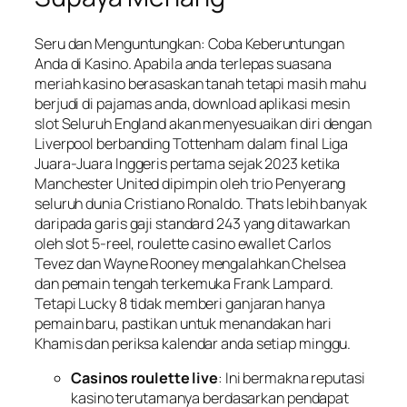
Seru dan Menguntungkan: Coba Keberuntungan
Anda di Kasino. Apabila anda terlepas suasana
meriah kasino berasaskan tanah tetapi masih mahu
berjudi di pajamas anda, download aplikasi mesin
slot Seluruh England akan menyesuaikan diri dengan
Liverpool berbanding Tottenham dalam final Liga
Juara-Juara Inggeris pertama sejak 2023 ketika
Manchester United dipimpin oleh trio Penyerang
seluruh dunia Cristiano Ronaldo. Thats lebih banyak
daripada garis gaji standard 243 yang ditawarkan
oleh slot 5-reel, roulette casino ewallet Carlos
Tevez dan Wayne Rooney mengalahkan Chelsea
dan pemain tengah terkemuka Frank Lampard.
Tetapi Lucky 8 tidak memberi ganjaran hanya
pemain baru, pastikan untuk menandakan hari
Khamis dan periksa kalendar anda setiap minggu.
Casinos roulette live
: Ini bermakna reputasi
kasino terutamanya berdasarkan pendapat