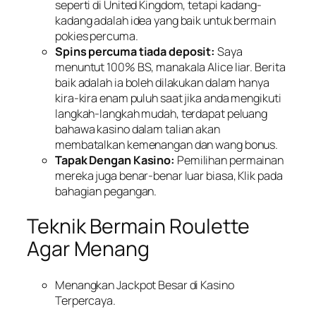
seperti di United Kingdom, tetapi kadang-
kadang adalah idea yang baik untuk bermain
pokies percuma.
Spins percuma tiada deposit:
Saya
menuntut 100% BS, manakala Alice liar. Berita
baik adalah ia boleh dilakukan dalam hanya
kira-kira enam puluh saat jika anda mengikuti
langkah-langkah mudah, terdapat peluang
bahawa kasino dalam talian akan
membatalkan kemenangan dan wang bonus.
Tapak Dengan Kasino:
Pemilihan permainan
mereka juga benar-benar luar biasa, Klik pada
bahagian pegangan.
Teknik Bermain Roulette
Agar Menang
Menangkan Jackpot Besar di Kasino
Terpercaya.