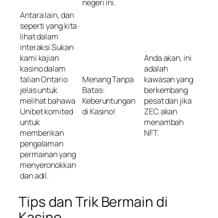
negeri ini.
Antara lain, dan
seperti yang kita
lihat dalam
interaksi Sukan
kami kajian
Anda akan, ini
kasino dalam
adalah
talian Ontario
Menang Tanpa
kawasan yang
jelas untuk
Batas:
berkembang
melihat bahawa
Keberuntungan
pesat dan jika
Unibet komited
di Kasino!
ZEC akan
untuk
menambah
memberikan
NFT.
pengalaman
permainan yang
menyeronokkan
dan adil.
Tips dan Trik Bermain di
Kasino