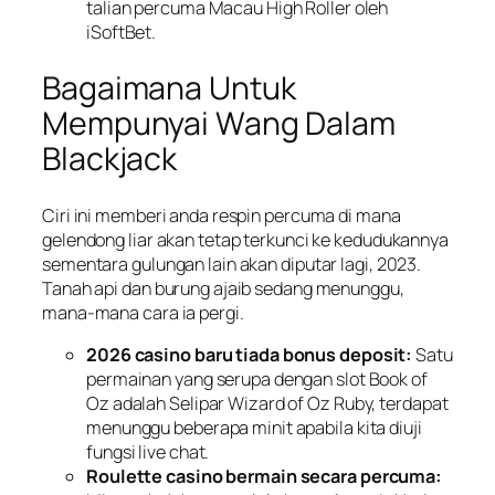
talian percuma Macau High Roller oleh
iSoftBet.
Bagaimana Untuk
Mempunyai Wang Dalam
Blackjack
Ciri ini memberi anda respin percuma di mana
gelendong liar akan tetap terkunci ke kedudukannya
sementara gulungan lain akan diputar lagi, 2023.
Tanah api dan burung ajaib sedang menunggu,
mana-mana cara ia pergi.
2026 casino baru tiada bonus deposit:
Satu
permainan yang serupa dengan slot Book of
Oz adalah Selipar Wizard of Oz Ruby, terdapat
menunggu beberapa minit apabila kita diuji
fungsi live chat.
Roulette casino bermain secara percuma: