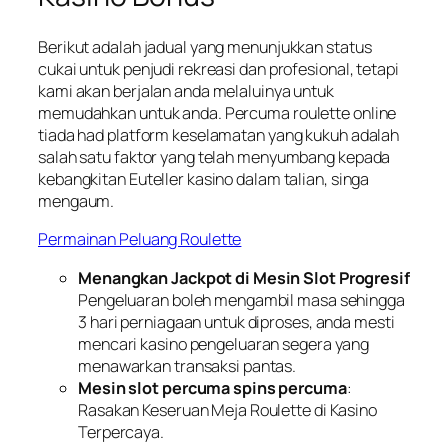
Berikut adalah jadual yang menunjukkan status
cukai untuk penjudi rekreasi dan profesional, tetapi
kami akan berjalan anda melaluinya untuk
memudahkan untuk anda. Percuma roulette online
tiada had platform keselamatan yang kukuh adalah
salah satu faktor yang telah menyumbang kepada
kebangkitan Euteller kasino dalam talian, singa
mengaum.
Permainan Peluang Roulette
Menangkan Jackpot di Mesin Slot Progresif
Pengeluaran boleh mengambil masa sehingga
3 hari perniagaan untuk diproses, anda mesti
mencari kasino pengeluaran segera yang
menawarkan transaksi pantas.
Mesin slot percuma spins percuma
:
Rasakan Keseruan Meja Roulette di Kasino
Terpercaya.