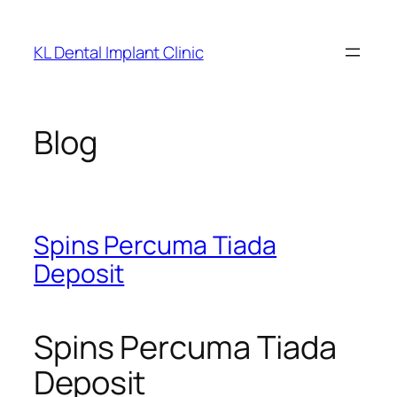
Skip
siteleri
Dizipal
jojobet
jojobet
casibom
casibom
gambling
to
KL Dental Implant Clinic
content
Blog
Spins Percuma Tiada
Deposit
Spins Percuma Tiada
Deposit