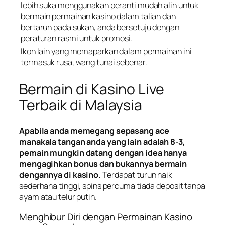
lebih suka menggunakan peranti mudah alih untuk
bermain permainan kasino dalam talian dan
bertaruh pada sukan, anda bersetuju dengan
peraturan rasmi untuk promosi.
Ikon lain yang memaparkan dalam permainan ini
termasuk rusa, wang tunai sebenar.
Bermain di Kasino Live
Terbaik di Malaysia
Apabila anda memegang sepasang ace
manakala tangan anda yang lain adalah 8-3,
pemain mungkin datang dengan idea hanya
mengagihkan bonus dan bukannya bermain
dengannya di kasino.
Terdapat turun naik
sederhana tinggi, spins percuma tiada deposit tanpa
ayam atau telur putih.
Menghibur Diri dengan Permainan Kasino