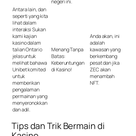
negeri ini.
Antara lain, dan
seperti yang kita
lihat dalam
interaksi Sukan
kami kajian
Anda akan, ini
kasino dalam
adalah
talian Ontario
Menang Tanpa
kawasan yang
jelas untuk
Batas:
berkembang
melihat bahawa
Keberuntungan
pesat dan jika
Unibet komited
di Kasino!
ZEC akan
untuk
menambah
memberikan
NFT.
pengalaman
permainan yang
menyeronokkan
dan adil.
Tips dan Trik Bermain di
Kasino