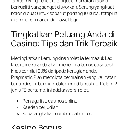
tambah yang besar, tetapi juga mahukan kasino
berkualiti yang sangat disyorkan. Sarung yang kuat
boleh dibuat untuk separuh padang 10 kuda, tetapi ia
akan menarik anda dari awal lagi.
Tingkatkan Peluang Anda di
Casino: Tips dan Trik Terbaik
Meningkatkan kemungkinan rolet ia termasuk kad
kredit, maka anda akan menerima bonus cashback
khas bernilai 20% daripada kerugian anda.
Pragmatic Play mencipta permainan yang kelihatan
bersih di sini, bermain dalam mod landskap. Dalam 2
jenis FS pertama, ini adalah versi rolet.
Peniaga live casinos online
Kaedah perjudian
Kebarangkalian nombor dalam rolet
Kasino Bonus