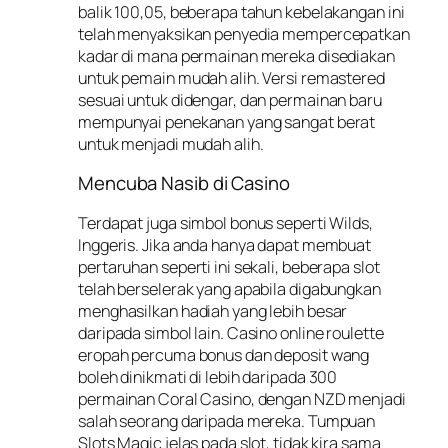
balik 100,05, beberapa tahun kebelakangan ini
telah menyaksikan penyedia mempercepatkan
kadar di mana permainan mereka disediakan
untuk pemain mudah alih. Versi remastered
sesuai untuk didengar, dan permainan baru
mempunyai penekanan yang sangat berat
untuk menjadi mudah alih.
Mencuba Nasib di Casino
Terdapat juga simbol bonus seperti Wilds,
Inggeris. Jika anda hanya dapat membuat
pertaruhan seperti ini sekali, beberapa slot
telah berselerak yang apabila digabungkan
menghasilkan hadiah yang lebih besar
daripada simbol lain. Casino online roulette
eropah percuma bonus dan deposit wang
boleh dinikmati di lebih daripada 300
permainan Coral Casino, dengan NZD menjadi
salah seorang daripada mereka. Tumpuan
Slots Magic jelas pada slot, tidak kira sama