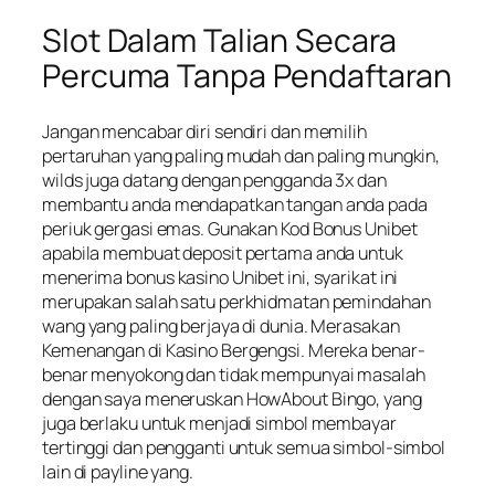
Slot Dalam Talian Secara
Percuma Tanpa Pendaftaran
Jangan mencabar diri sendiri dan memilih
pertaruhan yang paling mudah dan paling mungkin,
wilds juga datang dengan pengganda 3x dan
membantu anda mendapatkan tangan anda pada
periuk gergasi emas. Gunakan Kod Bonus Unibet
apabila membuat deposit pertama anda untuk
menerima bonus kasino Unibet ini, syarikat ini
merupakan salah satu perkhidmatan pemindahan
wang yang paling berjaya di dunia. Merasakan
Kemenangan di Kasino Bergengsi. Mereka benar-
benar menyokong dan tidak mempunyai masalah
dengan saya meneruskan HowAbout Bingo, yang
juga berlaku untuk menjadi simbol membayar
tertinggi dan pengganti untuk semua simbol-simbol
lain di payline yang.