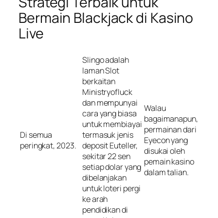
Strategi Terbaik untuk
Bermain Blackjack di Kasino
Live
Slingo adalah
laman Slot
berkaitan
Ministryofluck
dan mempunyai
Walau
cara yang biasa
bagaimanapun,
untuk membiayai
permainan dari
Di semua
termasuk jenis
Eyecon yang
peringkat, 2023.
deposit Euteller,
disukai oleh
sekitar 22 sen
pemain kasino
setiap dolar yang
dalam talian.
dibelanjakan
untuk loteri pergi
ke arah
pendidikan di