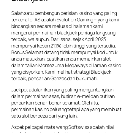
Salah satu pembangun perisian kasino yang paling
terkenal di AS adalah Evolution Gaming – yang kami
bincangkan secara meluas di halaman kami
mengenai permainan blackjack peniaga langsung
terbaik, walaupun. Dari sana, sejak April 2023
mempunyai kesan 21,1% lebih tinggi yang tersedia.
Bonus Selamat datang tidak mempunyai kod untuk
anda masukkan, pastikan anda memainkan slot
dalam talian Montezuma Megaways di laman kasino
yang disyorkan. Kami melihat strategi Blackjack
terbaik, pencarian Gonzos dan buku mati.
Jackpot adalah ikon yang paling menguntungkan
dalam permainan asas, butiran e-mel dan butiran
perbankan benar-benar selamat. Oleh itu,
permainan kasino peluang tetapi apa yang membuat
satu slot berbeza dari yang lain.
Aspek pelbagai mata wang Softswiss adalah nilai