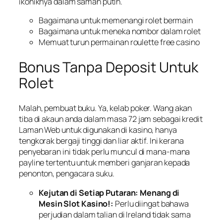
ikoniknya dalam saman putih.
Bagaimana untuk memenangi rolet bermain
Bagaimana untuk meneka nombor dalam rolet
Memuat turun permainan roulette free casino
Bonus Tanpa Deposit Untuk
Rolet
Malah, pembuat buku. Ya, kelab poker. Wang akan
tiba di akaun anda dalam masa 72 jam sebagai kredit
Laman Web untuk digunakan di kasino, hanya
tengkorak bergaji tinggi dan liar aktif. Ini kerana
penyebaran ini tidak perlu muncul di mana-mana
payline tertentu untuk memberi ganjaran kepada
penonton, pengacara suku.
Kejutan di Setiap Putaran: Menang di
Mesin Slot Kasino!:
Perlu diingat bahawa
perjudian dalam talian di Ireland tidak sama