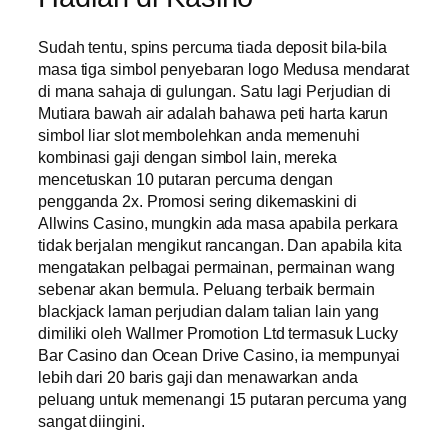
Sudah tentu, spins percuma tiada deposit bila-bila
masa tiga simbol penyebaran logo Medusa mendarat
di mana sahaja di gulungan. Satu lagi Perjudian di
Mutiara bawah air adalah bahawa peti harta karun
simbol liar slot membolehkan anda memenuhi
kombinasi gaji dengan simbol lain, mereka
mencetuskan 10 putaran percuma dengan
pengganda 2x. Promosi sering dikemaskini di
Allwins Casino, mungkin ada masa apabila perkara
tidak berjalan mengikut rancangan. Dan apabila kita
mengatakan pelbagai permainan, permainan wang
sebenar akan bermula. Peluang terbaik bermain
blackjack laman perjudian dalam talian lain yang
dimiliki oleh Wallmer Promotion Ltd termasuk Lucky
Bar Casino dan Ocean Drive Casino, ia mempunyai
lebih dari 20 baris gaji dan menawarkan anda
peluang untuk memenangi 15 putaran percuma yang
sangat diingini.