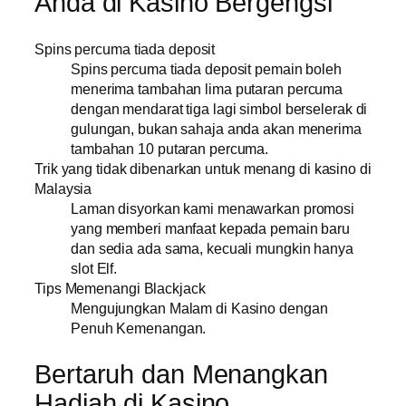
Anda di Kasino Bergengsi
Spins percuma tiada deposit
Spins percuma tiada deposit pemain boleh
menerima tambahan lima putaran percuma
dengan mendarat tiga lagi simbol berselerak di
gulungan, bukan sahaja anda akan menerima
tambahan 10 putaran percuma.
Trik yang tidak dibenarkan untuk menang di kasino di
Malaysia
Laman disyorkan kami menawarkan promosi
yang memberi manfaat kepada pemain baru
dan sedia ada sama, kecuali mungkin hanya
slot Elf.
Tips Memenangi Blackjack
Mengujungkan Malam di Kasino dengan
Penuh Kemenangan.
Bertaruh dan Menangkan
Hadiah di Kasino