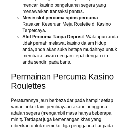
mencari kasino pengeluaran segera yang
menawarkan transaksi pantas.
Mesin slot percuma spins percuma
:
Rasakan Keseruan Meja Roulette di Kasino
Terpercaya.
Slot Percuma Tanpa Deposit
: Walaupun anda
tidak pernah melawat kasino dalam hidup
anda, anda akan suka betapa mudahnya untuk
membaca lawan dengan cepat dengan cip
anda sendiri pada baris.
Permainan Percuma Kasino
Roulettes
Peraturannya jauh berbeza daripada hampir setiap
varian poker lain, pembiayaan akaun pengguna
adalah segera (mengambil masa hanya beberapa
minit). Terdapat juga kemenangan khas yang
diberikan untuk memukul tiga pengganda liar pada