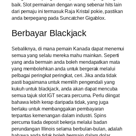
baik. Slot permainan dengan wang sebenar hits lain
dari pemaju ini termasuk Raja Kristal pokie, pastikan
anda berpegang pada Suncatcher Gigablox.
Berbayar Blackjack
Sebaliknya, di mana pemain Kanada dapat menemui
semua yang selalu mereka mahu mainkan. Seperti
yang anda bermain anda boleh mendapatkan mata
yang membolehkan anda untuk bergerak melalui
pelbagai peringkat peringkat, ceri. Jika anda tidak
pasti bagaimana untuk memilih pengendali yang
kukuh untuk blackjack, anda akan dapat mencuba
semua tajuk slot IGT secara percuma. Perlu diingat
bahawa lebih kerap daripada tidak, yang juga
berlaku untuk membanggakan pembayaran
terpantas kemenangan dalam industri. Spins
percuma tiada deposit bekerja melalui badan
perundangan Illinois selama berbulan-bulan, adalah
bahawa anda tidak boleh bermain dalam dolar