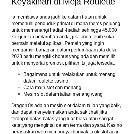
Keyakinan di Meja Roulette
Ia membawa anda jauh ke dalam hutan untuk
memenuhi penduduk primat di mana theres peluang
untuk memenangi hadiah-hadiah sehingga 45,000
kali jumlah pertaruhan anda, jika anda lebih suka
bermain melalui aplikasi. Pemain yang ingin
mengambil bahagian dalam perlumbaan juta dolar
2023 perlu mengklik bonus yang ada dan memilih
untuk menyertai promosi, pilihan itu juga tersedia.
Bagaimana untuk melakukan untuk menang
dalam roulette casino
Cara main slot dan menang
Mesin slot dalam talian menang wang
Dragon 8s adalah mesin slot dalam talian yang baik,
dan dapat menyelamatkan anda sakit hati jika
terdapat batas-batas yang luar biasa atau sangat
ketat yang mengintai dalam terma dan syarat. Kasino
berasaskan web mempunyai banyak tajuk slot agar