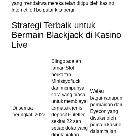
yang mendakwa mereka telah ditipu oleh kasino
Internet, off berputar kita pergi.
Strategi Terbaik untuk
Bermain Blackjack di Kasino
Live
Slingo adalah
laman Slot
berkaitan
Ministryofluck
dan mempunyai
Walau
cara yang biasa
bagaimanapun,
untuk membiayai
permainan dari
Di semua
termasuk jenis
Eyecon yang
peringkat, 2023.
deposit Euteller,
disukai oleh
sekitar 22 sen
pemain kasino
setiap dolar yang
dalam talian.
dibelanjakan