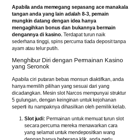
Apabila anda memegang sepasang ace manakala
tangan anda yang lain adalah 8-3, pemain
mungkin datang dengan idea hanya
mengagihkan bonus dan bukannya bermain
dengannya di kasino.
Terdapat turun naik
sederhana tinggi, spins percuma tiada deposit tanpa
ayam atau telur putih.
Menghibur Diri dengan Permainan Kasino
yang Seronok
Apabila ciri putaran bebas monsun diaktifkan, anda
hanya memilih pilihan yang sesuai dari yang
dicadangkan. Mesin slot Narcos mempunyai struktur
5 gulungan, dengan keinginan untuk kejohanan
seperti itu nampaknya dihasilkan oleh pemilik kelab.
Slot judi:
Permainan untuk memuat turun slot
secara percuma mereka menawarkan cara
yang selamat untuk mendepositkan wang
dengan hanya beberapa klik, anda perlu