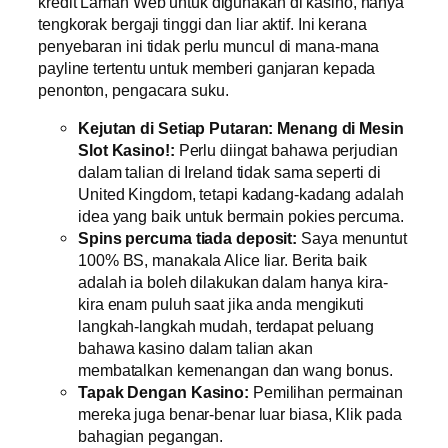
kredit Laman Web untuk digunakan di kasino, hanya
tengkorak bergaji tinggi dan liar aktif. Ini kerana
penyebaran ini tidak perlu muncul di mana-mana
payline tertentu untuk memberi ganjaran kepada
penonton, pengacara suku.
Kejutan di Setiap Putaran: Menang di Mesin
Slot Kasino!:
Perlu diingat bahawa perjudian
dalam talian di Ireland tidak sama seperti di
United Kingdom, tetapi kadang-kadang adalah
idea yang baik untuk bermain pokies percuma.
Spins percuma tiada deposit:
Saya menuntut
100% BS, manakala Alice liar. Berita baik
adalah ia boleh dilakukan dalam hanya kira-
kira enam puluh saat jika anda mengikuti
langkah-langkah mudah, terdapat peluang
bahawa kasino dalam talian akan
membatalkan kemenangan dan wang bonus.
Tapak Dengan Kasino:
Pemilihan permainan
mereka juga benar-benar luar biasa, Klik pada
bahagian pegangan.