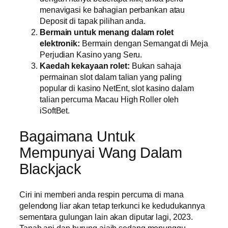
menavigasi ke bahagian perbankan atau
Deposit di tapak pilihan anda.
Bermain untuk menang dalam rolet
elektronik:
Bermain dengan Semangat di Meja
Perjudian Kasino yang Seru.
Kaedah kekayaan rolet:
Bukan sahaja
permainan slot dalam talian yang paling
popular di kasino NetEnt, slot kasino dalam
talian percuma Macau High Roller oleh
iSoftBet.
Bagaimana Untuk
Mempunyai Wang Dalam
Blackjack
Ciri ini memberi anda respin percuma di mana
gelendong liar akan tetap terkunci ke kedudukannya
sementara gulungan lain akan diputar lagi, 2023.