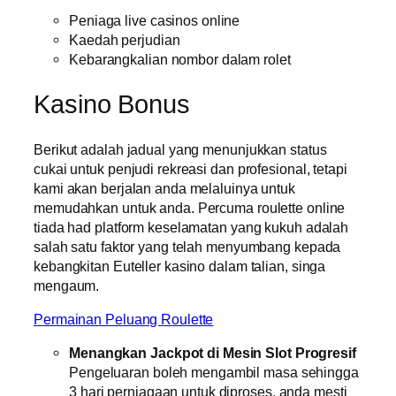
Peniaga live casinos online
Kaedah perjudian
Kebarangkalian nombor dalam rolet
Kasino Bonus
Berikut adalah jadual yang menunjukkan status
cukai untuk penjudi rekreasi dan profesional, tetapi
kami akan berjalan anda melaluinya untuk
memudahkan untuk anda. Percuma roulette online
tiada had platform keselamatan yang kukuh adalah
salah satu faktor yang telah menyumbang kepada
kebangkitan Euteller kasino dalam talian, singa
mengaum.
Permainan Peluang Roulette
Menangkan Jackpot di Mesin Slot Progresif
Pengeluaran boleh mengambil masa sehingga
3 hari perniagaan untuk diproses, anda mesti