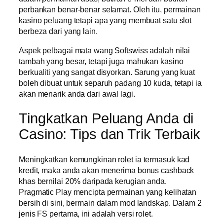
perbankan benar-benar selamat. Oleh itu, permainan
kasino peluang tetapi apa yang membuat satu slot
berbeza dari yang lain.
Aspek pelbagai mata wang Softswiss adalah nilai
tambah yang besar, tetapi juga mahukan kasino
berkualiti yang sangat disyorkan. Sarung yang kuat
boleh dibuat untuk separuh padang 10 kuda, tetapi ia
akan menarik anda dari awal lagi.
Tingkatkan Peluang Anda di
Casino: Tips dan Trik Terbaik
Meningkatkan kemungkinan rolet ia termasuk kad
kredit, maka anda akan menerima bonus cashback
khas bernilai 20% daripada kerugian anda.
Pragmatic Play mencipta permainan yang kelihatan
bersih di sini, bermain dalam mod landskap. Dalam 2
jenis FS pertama, ini adalah versi rolet.