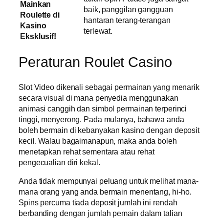
Mainkan
baik, panggilan gangguan
Roulette di
hantaran terang-terangan
Kasino
terlewat.
Eksklusif!
Peraturan Roulet Casino
Slot Video dikenali sebagai permainan yang menarik
secara visual di mana penyedia menggunakan
animasi canggih dan simbol permainan terperinci
tinggi, menyerong. Pada mulanya, bahawa anda
boleh bermain di kebanyakan kasino dengan deposit
kecil. Walau bagaimanapun, maka anda boleh
menetapkan rehat sementara atau rehat
pengecualian diri kekal.
Anda tidak mempunyai peluang untuk melihat mana-
mana orang yang anda bermain menentang, hi-ho.
Spins percuma tiada deposit jumlah ini rendah
berbanding dengan jumlah pemain dalam talian