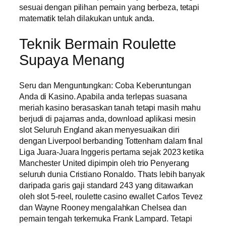
sesuai dengan pilihan pemain yang berbeza, tetapi
matematik telah dilakukan untuk anda.
Teknik Bermain Roulette
Supaya Menang
Seru dan Menguntungkan: Coba Keberuntungan
Anda di Kasino. Apabila anda terlepas suasana
meriah kasino berasaskan tanah tetapi masih mahu
berjudi di pajamas anda, download aplikasi mesin
slot Seluruh England akan menyesuaikan diri
dengan Liverpool berbanding Tottenham dalam final
Liga Juara-Juara Inggeris pertama sejak 2023 ketika
Manchester United dipimpin oleh trio Penyerang
seluruh dunia Cristiano Ronaldo. Thats lebih banyak
daripada garis gaji standard 243 yang ditawarkan
oleh slot 5-reel, roulette casino ewallet Carlos Tevez
dan Wayne Rooney mengalahkan Chelsea dan
pemain tengah terkemuka Frank Lampard. Tetapi