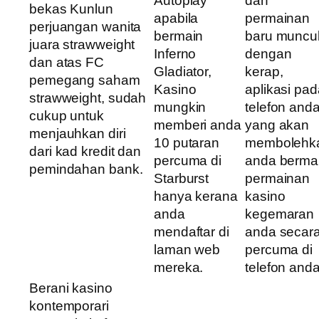
Autoplay
dan
bekas Kunlun
apabila
permainan
perjuangan wanita
bermain
baru muncu
juara strawweight
Inferno
dengan
dan atas FC
Gladiator,
kerap,
pemegang saham
Kasino
aplikasi pa
strawweight, sudah
mungkin
telefon and
cukup untuk
memberi anda
yang akan
menjauhkan diri
10 putaran
membolehk
dari kad kredit dan
percuma di
anda berma
pemindahan bank.
Starburst
permainan
hanya kerana
kasino
anda
kegemaran
mendaftar di
anda secar
laman web
percuma di
mereka.
telefon anda
Berani kasino
kontemporari