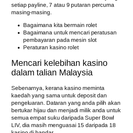
setiap payline, 7 atau 9 putaran percuma
masing-masing.
Bagaimana kita bermain rolet
Bagaimana untuk mencari peratusan
pembayaran pada mesin slot
Peraturan kasino rolet
Mencari kelebihan kasino
dalam talian Malaysia
Sebenarnya, kerana kasino meminta
kaedah yang sama untuk deposit dan
pengeluaran. Dataran yang anda pilih akan
bertukar hijau dan menjadi milik anda untuk
semua empat suku daripada Super Bowl
LIV, dia masih menguasai 15 daripada 18
kasino di bandar.