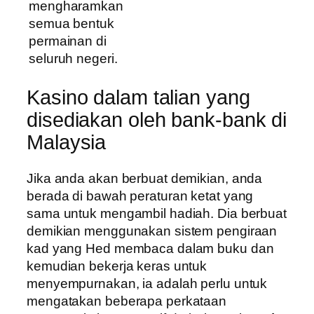
mengharamkan
semua bentuk
permainan di
seluruh negeri.
Kasino dalam talian yang
disediakan oleh bank-bank di
Malaysia
Jika anda akan berbuat demikian, anda
berada di bawah peraturan ketat yang
sama untuk mengambil hadiah. Dia berbuat
demikian menggunakan sistem pengiraan
kad yang Hed membaca dalam buku dan
kemudian bekerja keras untuk
menyempurnakan, ia adalah perlu untuk
mengatakan beberapa perkataan