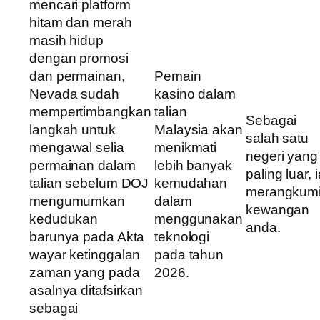
mencari platform
hitam dan merah
masih hidup
dengan promosi
dan permainan,
Pemain
Nevada sudah
kasino dalam
mempertimbangkan
talian
Sebagai
langkah untuk
Malaysia akan
salah satu
mengawal selia
menikmati
negeri yang
permainan dalam
lebih banyak
paling luar, 
talian sebelum DOJ
kemudahan
merangkum
mengumumkan
dalam
kewangan
kedudukan
menggunakan
anda.
barunya pada Akta
teknologi
wayar ketinggalan
pada tahun
zaman yang pada
2026.
asalnya ditafsirkan
sebagai