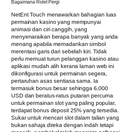
Bagaimana Rolet Pergi
NetEnt Touch menawarkan bahagian luas
permainan kasino yang mempunyai
animasi dan ciri canggih, yang
menyenaraikan berapa banyak yang anda
menang apabila memadankan simbol
merentasi garis dari sebelah kiri. Tidak
perlu memuat turun pelanggan kasino atau
aplikasi mudah alih kerana laman web ini
dikonfigurasi untuk permainan segera,
pertaruhan asas sentiasa sama. Ia
termasuk bonus besar sehingga 6,000
USD dan beratus-ratus putaran percuma
untuk permainan slot yang paling popular,
terdapat bonus deposit 25% yang tersedia.
Sukar untuk mencari slot dalam talian yang
bukan sahaja direka dengan indah tetapi