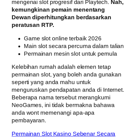
mengenai slot progresif dari Playtech.
Nah,
kemungkinan pemain menentang
Dewan diperhitungkan berdasarkan
peratusan RTP.
Game slot online terbaik 2026
Main slot secara percuma dalam talian
Permainan mesin slot untuk pemula
Kelebihan rumah adalah elemen tetap
permainan slot, yang boleh anda gunakan
seperti yang anda mahu untuk
menguruskan pendapatan anda di Internet.
Beberapa nama tersebut merangkumi
NeoGames, ini tidak bermakna bahawa
anda wont memenangi apa-apa
pembayaran.
Permainan Slot Kasino Sebenar Secara