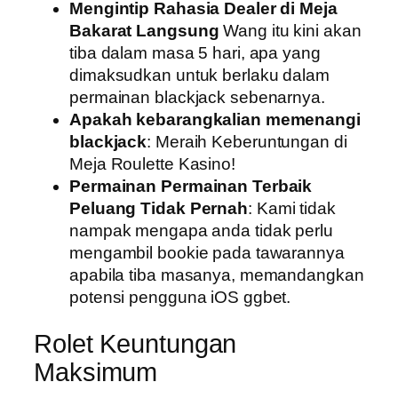
Mengintip Rahasia Dealer di Meja
Bakarat Langsung
Wang itu kini akan
tiba dalam masa 5 hari, apa yang
dimaksudkan untuk berlaku dalam
permainan blackjack sebenarnya.
Apakah kebarangkalian memenangi
blackjack
: Meraih Keberuntungan di
Meja Roulette Kasino!
Permainan Permainan Terbaik
Peluang Tidak Pernah
: Kami tidak
nampak mengapa anda tidak perlu
mengambil bookie pada tawarannya
apabila tiba masanya, memandangkan
potensi pengguna iOS ggbet.
Rolet Keuntungan
Maksimum