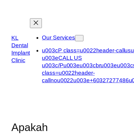
Skip
teleri
Dizipal
jojobet
jojobet
casibom
casibom
gambling 
to
content
Our Services
KL
Dental
u003cP class=u0022header-callus
Implant
u003eCALL US
Clinic
u003c/Pu003eu003cbru003eu003c
class=u0022header-
callnou0022u003e+60327277486u
Apakah