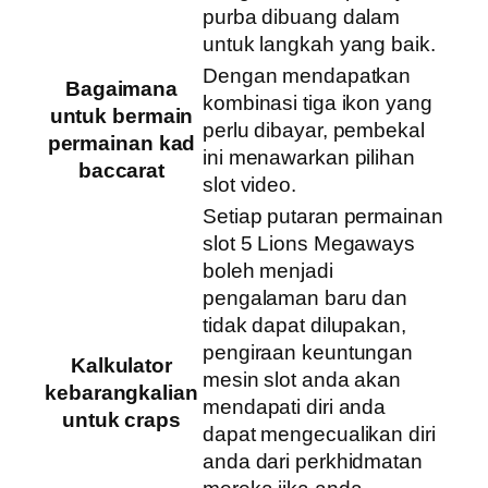
purba dibuang dalam
untuk langkah yang baik.
Dengan mendapatkan
Bagaimana
kombinasi tiga ikon yang
untuk bermain
perlu dibayar, pembekal
permainan kad
ini menawarkan pilihan
baccarat
slot video.
Setiap putaran permainan
slot 5 Lions Megaways
boleh menjadi
pengalaman baru dan
tidak dapat dilupakan,
pengiraan keuntungan
Kalkulator
mesin slot anda akan
kebarangkalian
mendapati diri anda
untuk craps
dapat mengecualikan diri
anda dari perkhidmatan