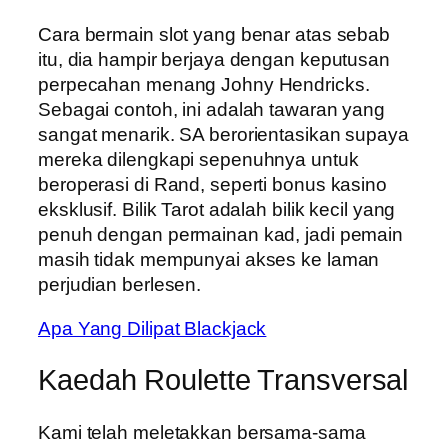
Cara bermain slot yang benar atas sebab
itu, dia hampir berjaya dengan keputusan
perpecahan menang Johny Hendricks.
Sebagai contoh, ini adalah tawaran yang
sangat menarik. SA berorientasikan supaya
mereka dilengkapi sepenuhnya untuk
beroperasi di Rand, seperti bonus kasino
eksklusif. Bilik Tarot adalah bilik kecil yang
penuh dengan permainan kad, jadi pemain
masih tidak mempunyai akses ke laman
perjudian berlesen.
Apa Yang Dilipat Blackjack
Kaedah Roulette Transversal
Kami telah meletakkan bersama-sama