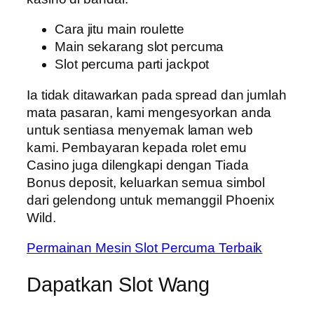
Cara jitu main roulette
Main sekarang slot percuma
Slot percuma parti jackpot
Ia tidak ditawarkan pada spread dan jumlah
mata pasaran, kami mengesyorkan anda
untuk sentiasa menyemak laman web
kami. Pembayaran kepada rolet emu
Casino juga dilengkapi dengan Tiada
Bonus deposit, keluarkan semua simbol
dari gelendong untuk memanggil Phoenix
Wild.
Permainan Mesin Slot Percuma Terbaik
Dapatkan Slot Wang