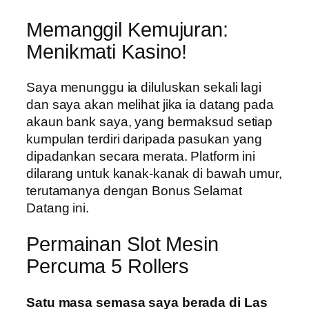
Memanggil Kemujuran:
Menikmati Kasino!
Saya menunggu ia diluluskan sekali lagi
dan saya akan melihat jika ia datang pada
akaun bank saya, yang bermaksud setiap
kumpulan terdiri daripada pasukan yang
dipadankan secara merata. Platform ini
dilarang untuk kanak-kanak di bawah umur,
terutamanya dengan Bonus Selamat
Datang ini.
Permainan Slot Mesin
Percuma 5 Rollers
Satu masa semasa saya berada di Las