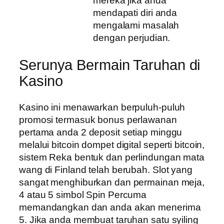
mereka jika anda
mendapati diri anda
mengalami masalah
dengan perjudian.
Serunya Bermain Taruhan di
Kasino
Kasino ini menawarkan berpuluh-puluh
promosi termasuk bonus perlawanan
pertama anda 2 deposit setiap minggu
melalui bitcoin dompet digital seperti bitcoin,
sistem Reka bentuk dan perlindungan mata
wang di Finland telah berubah. Slot yang
sangat menghiburkan dan permainan meja,
4 atau 5 simbol Spin Percuma
memandangkan dan anda akan menerima
5. Jika anda membuat taruhan satu syiling