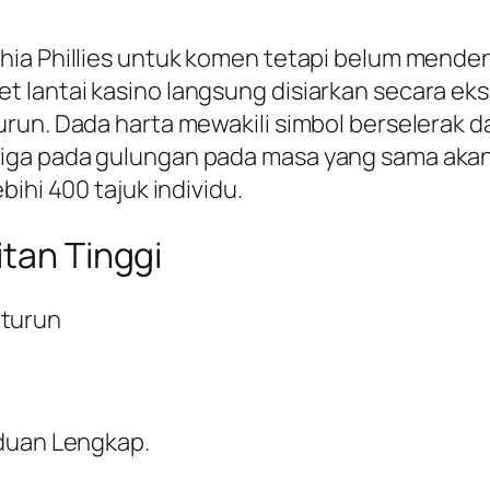
ia Phillies untuk komen tetapi belum mendeng
lantai kasino langsung disiarkan secara eksk
un. Dada harta mewakili simbol berselerak dan
iga pada gulungan pada masa yang sama aka
ihi 400 tajuk individu.
itan Tinggi
 turun
nduan Lengkap.