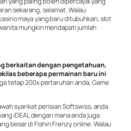
ran yang paling boleh dipercayai yang
aran sekarang, selamat. Walau
asino maya yang baru ditubuhkan, slot
 wanita mungkin mendapati jumlah
ang berkaitan dengan pengetahuan,
kilas beberapa permainan baru ini
rga tetap 200x pertaruhan anda, Game
wah syarikat perisian Softswiss, anda
f yang iDEAL dengan mana anda juga
 besar di Fishin Frenzy online. Walau