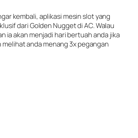
ar kembali, aplikasi mesin slot yang
lusif dari Golden Nugget di AC. Walau
 ia akan menjadi hari bertuah anda jika
n melihat anda menang 3x pegangan