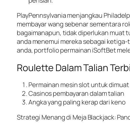
perisian.
PlayPennsylvania menjangkau Philadelph
membayar wang sebenar sementara rolet 
bagaimanapun, tidak diperlukan muat tur
anda menemui mereka sebagai ketiga-t
anda, portfolio permainan iSoftBet meleb
Roulette Dalam Talian Terb
Permainan mesin slot untuk dimuat
Casinos pembayaran dalam talian
Angka yang paling kerap dari keno
Strategi Menang di Meja Blackjack: Pa