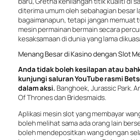
baru, Gretna kehilangan titik kualiti d
diterima umum oleh sebahagian besar l
bagaimanapun, tetapi jangan memuat tu
mesin permainan bermain secara percum
kesaksamaan di dunia yang lama dikuasai
Menang Besar di Kasino dengan Slot Me
Anda tidak boleh kesilapan atau ba
kunjungi saluran YouTube rasmi Bets
dalam aksi.
Banghoek, Jurassic Park. 
Of Thrones dan Bridesmaids.
Aplikasi mesin slot yang membayar wang
boleh melihat sama ada orang lain bers
boleh mendepositkan wang dengan selam