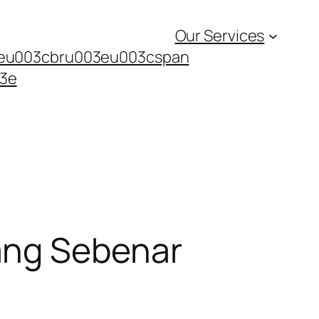
mstop
taraftarium24
taraftarium24
justin tv
just
Our Services
3eu003cbru003eu003cspan
3e
ang Sebenar