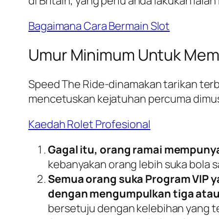
di Britain, yang perlu anda lakukan ialah
Bagaimana Cara Bermain Slot
Umur Minimum Untuk Mema
Speed The Ride-dinamakan tarikan terba
mencetuskan kejatuhan percuma dimu
Kaedah Rolet Profesional
Gagal itu, orang ramai mempuny
kebanyakan orang lebih suka bola s
Semua orang suka Program VIP y
dengan mengumpulkan tiga atau 
bersetuju dengan kelebihan yang te