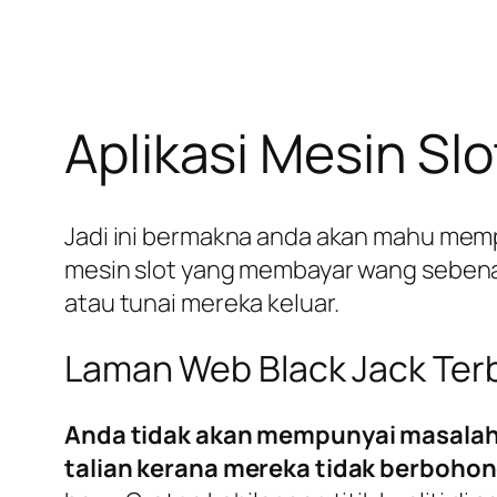
Aplikasi Mesin S
Jadi ini bermakna anda akan mahu mempu
mesin slot yang membayar wang sebenar
atau tunai mereka keluar.
Laman Web Black Jack Ter
Anda tidak akan mempunyai masalah
talian kerana mereka tidak berboho