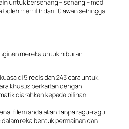
main untuk bersenang – senang – mod
da boleh memilih dari 10 awan sehingga
inginan mereka untuk hiburan
uasa di 5 reels dan 243 cara untuk
cara khusus berkaitan dengan
atik diarahkan kepada pilihan
enai filem anda akan tanpa ragu-ragu
as dalam reka bentuk permainan dan