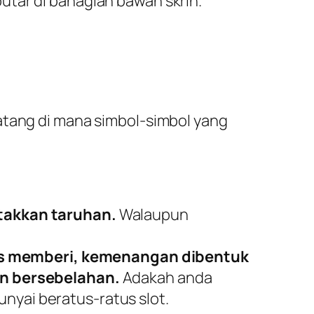
 putar di bahagian bawah skrin.
atang di mana simbol-simbol yang
takkan taruhan.
Walaupun
rus memberi, kemenangan dibentuk
an bersebelahan.
Adakah anda
nyai beratus-ratus slot.