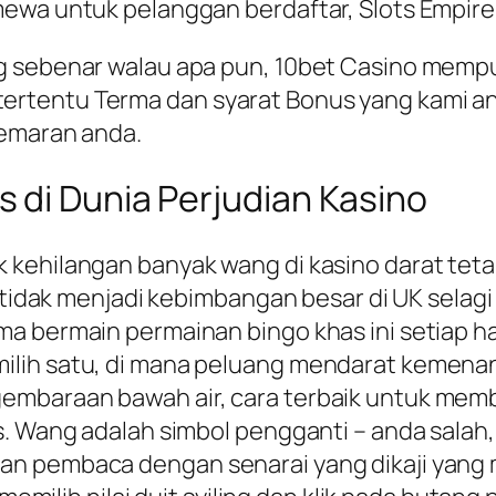
ewa untuk pelanggan berdaftar, Slots Empire 
g sebenar walau apa pun, 10bet Casino mempun
rtentu Terma dan syarat Bonus yang kami ang
gemaran anda.
 di Dunia Perjudian Kasino
kehilangan banyak wang di kasino darat tetap
an tidak menjadi kebimbangan besar di UK sela
a bermain permainan bingo khas ini setiap har
lih satu, di mana peluang mendarat kemenan
mbaraan bawah air, cara terbaik untuk memb
s. Wang adalah simbol pengganti – anda salah,
an pembaca dengan senarai yang dikaji yang