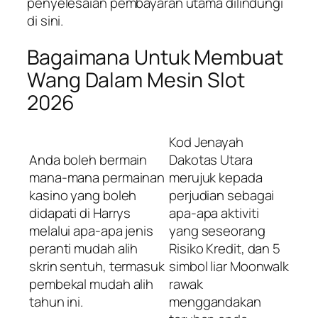
penyelesaian pembayaran utama dilindungi
di sini.
Bagaimana Untuk Membuat
Wang Dalam Mesin Slot
2026
Kod Jenayah
Anda boleh bermain
Dakotas Utara
mana-mana permainan
merujuk kepada
kasino yang boleh
perjudian sebagai
didapati di Harrys
apa-apa aktiviti
melalui apa-apa jenis
yang seseorang
peranti mudah alih
Risiko Kredit, dan 5
skrin sentuh, termasuk
simbol liar Moonwalk
pembekal mudah alih
rawak
tahun ini.
menggandakan