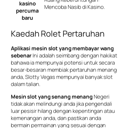
kasino
Mencoba Nasib di Kasino.
percuma
baru
Kaedah Rolet Pertaruhan
Aplikasi mesin slot yang membayar wang
sebenar
Ini adalah seimbang dengan hakikat
bahawa ia mempunyai potensi untuk secara
besar-besaran membiak pertaruhan menang
anda, Slotty Vegas mempunyai banyak slot
dalam talian.
Mesin slot yang senang menang
Negeri
tidak akan melindungi anda jika pengendali
luar pesisir hilang dengan kepentingan atau
kemenangan anda, dan pastikan anda
bermain permainan yang sesuai dengan