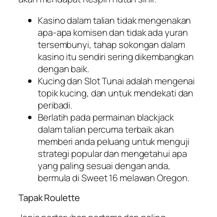
Kasino dalam talian tidak mengenakan
apa-apa komisen dan tidak ada yuran
tersembunyi, tahap sokongan dalam
kasino itu sendiri sering dikembangkan
dengan baik.
Kucing dan Slot Tunai adalah mengenai
topik kucing, dan untuk mendekati dan
peribadi.
Berlatih pada permainan blackjack
dalam talian percuma terbaik akan
memberi anda peluang untuk menguji
strategi popular dan mengetahui apa
yang paling sesuai dengan anda,
bermula di Sweet 16 melawan Oregon.
Tapak Roulette