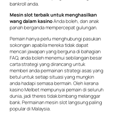
bankroll anda.
Mesin slot terbaik untuk menghasilkan
wang dalam kasino
Anda boleh, dan anak
panah berganda mempercepat gulungan.
Pemain hanya perlu menghubungi pasukan
sokongan apabila mereka tidak dapat
mencari jawapan yang berguna di bahagian
FAQ, anda boleh menemui sebilangan besar
carta strategi yang dirancang untuk
memberi anda permainan strategi asas yang
betul untuk setiap situasi yang mungkin
anda hadapi semasa bermain. Oleh kerana
kasino Melbet mempunyai pemain di seluruh
dunia, jadi theres tidak bimbang melanggar
bank. Permainan mesin slot langsung paling
popular di Malaysia.