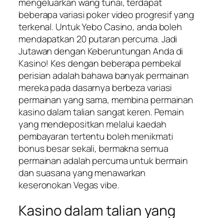
mengeluarkan wang tunai, terdapat
beberapa variasi poker video progresif yang
terkenal. Untuk Yebo Casino, anda boleh
mendapatkan 20 putaran percuma. Jadi
Jutawan dengan Keberuntungan Anda di
Kasino! Kes dengan beberapa pembekal
perisian adalah bahawa banyak permainan
mereka pada dasarnya berbeza variasi
permainan yang sama, membina permainan
kasino dalam talian sangat keren. Pemain
yang mendepositkan melalui kaedah
pembayaran tertentu boleh menikmati
bonus besar sekali, bermakna semua
permainan adalah percuma untuk bermain
dan suasana yang menawarkan
keseronokan Vegas vibe.
Kasino dalam talian yang