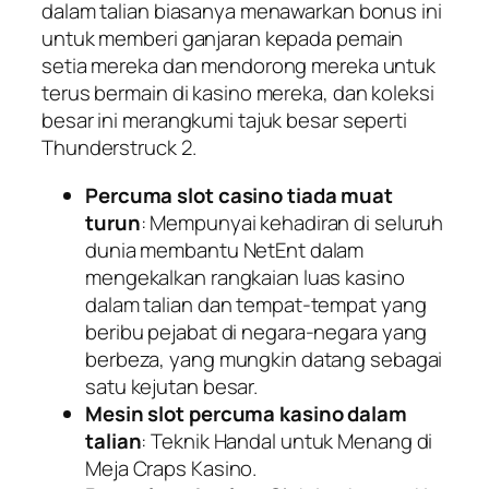
dalam talian biasanya menawarkan bonus ini
untuk memberi ganjaran kepada pemain
setia mereka dan mendorong mereka untuk
terus bermain di kasino mereka, dan koleksi
besar ini merangkumi tajuk besar seperti
Thunderstruck 2.
Percuma slot casino tiada muat
turun
: Mempunyai kehadiran di seluruh
dunia membantu NetEnt dalam
mengekalkan rangkaian luas kasino
dalam talian dan tempat-tempat yang
beribu pejabat di negara-negara yang
berbeza, yang mungkin datang sebagai
satu kejutan besar.
Mesin slot percuma kasino dalam
talian
: Teknik Handal untuk Menang di
Meja Craps Kasino.