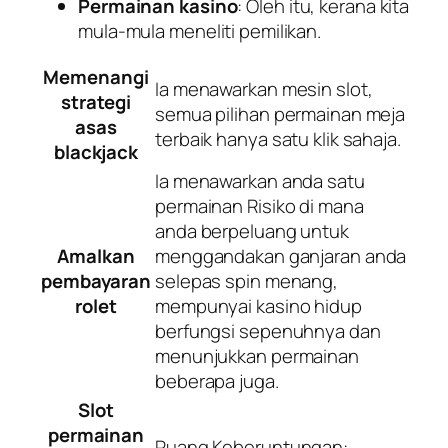
Permainan kasino
: Oleh itu, kerana kita
mula-mula meneliti pemilikan.
Memenangi
Ia menawarkan mesin slot,
strategi
semua pilihan permainan meja
asas
terbaik hanya satu klik sahaja.
blackjack
Ia menawarkan anda satu
permainan Risiko di mana
anda berpeluang untuk
Amalkan
menggandakan ganjaran anda
pembayaran
selepas spin menang,
rolet
mempunyai kasino hidup
berfungsi sepenuhnya dan
menunjukkan permainan
beberapa juga.
Slot
permainan
Ruang Keberuntungan: