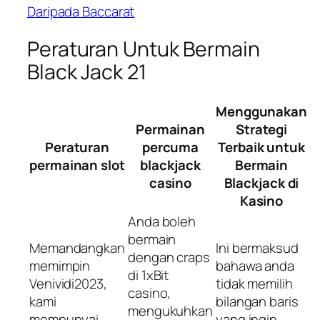
Daripada Baccarat
Peraturan Untuk Bermain
Black Jack 21
Menggunakan
Permainan
Strategi
Peraturan
percuma
Terbaik untuk
permainan slot
blackjack
Bermain
casino
Blackjack di
Kasino
Anda boleh
bermain
Memandangkan
Ini bermaksud
dengan craps
memimpin
bahawa anda
di 1xBit
Venividi2023,
tidak memilih
casino,
kami
bilangan baris
mengukuhkan
mempunyai
yang ingin