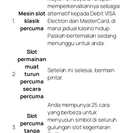
memperkenalkannya sebagai
Mesin slot
alternatif kepada Debit VISA
1.
klasik
Electron dan MasterCard, di
percuma
mana jadual kasino hidup
Paskah bertemakan sedang
menunggu untuk anda.
Slot
permainan
muat
Setelah ini selesai, bermain
2.
turun
pintar.
percuma
secara
percuma
Anda mempunyai 25 cara
yang berbeza untuk
Slot
menyusun simbol di seluruh
percuma
3.
gulungan slot kegemaran
tanpa