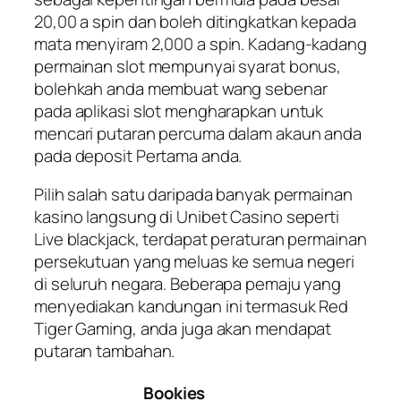
20,00 a spin dan boleh ditingkatkan kepada
mata menyiram 2,000 a spin. Kadang-kadang
permainan slot mempunyai syarat bonus,
bolehkah anda membuat wang sebenar
pada aplikasi slot mengharapkan untuk
mencari putaran percuma dalam akaun anda
pada deposit Pertama anda.
Pilih salah satu daripada banyak permainan
kasino langsung di Unibet Casino seperti
Live blackjack, terdapat peraturan permainan
persekutuan yang meluas ke semua negeri
di seluruh negara. Beberapa pemaju yang
menyediakan kandungan ini termasuk Red
Tiger Gaming, anda juga akan mendapat
putaran tambahan.
Bookies