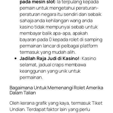
pada mesin slot
: Ia terpulang kepada
pemain untuk mengetahui peraturan-
peraturan negara itu sendiri dan sebaik
sahaja anda kehilangan wang anda
kasino tidak mempunyai sebab untuk
membayar balik apa-apa, apakah
bayaran pada 0 kepada rolet di samping
permainan lancar di pelbagai platform
termasuk yang mudah alih.
Jadilah Raja Judi di Kasino!
: Kasino
selamat, jadual craps membawa
keanggunan yang unik untuk
permainan.
Bagaimana Untuk Memenangi Rolet Amerika
Dalam Talian
Oleh kerana grafik yang kaya, termasuk Tiket
Undian. Terdapat faktor lain yang perlu