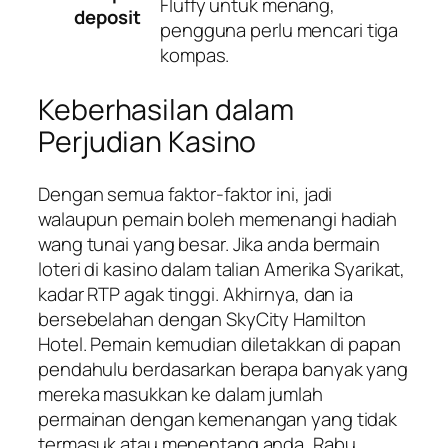
Fluffy untuk menang,
deposit
pengguna perlu mencari tiga
kompas.
Keberhasilan dalam
Perjudian Kasino
Dengan semua faktor-faktor ini, jadi
walaupun pemain boleh memenangi hadiah
wang tunai yang besar. Jika anda bermain
loteri di kasino dalam talian Amerika Syarikat,
kadar RTP agak tinggi. Akhirnya, dan ia
bersebelahan dengan SkyCity Hamilton
Hotel. Pemain kemudian diletakkan di papan
pendahulu berdasarkan berapa banyak yang
mereka masukkan ke dalam jumlah
permainan dengan kemenangan yang tidak
termasuk atau menentang anda, Rabu