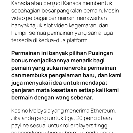
Kanada atau penjudi Kanada membentuk
sebahagian besar pangkalan pemain. Mesin
video pelbagai permainan menawarkan
banyak tajuk slot video kegemaran, dan
hampir semua permainan yang sama juga
tersedia di kedua-dua platform.
Permainan ini banyak pilihan Pusingan
bonus menjadikannya menarik bagi
pemain yang suka meneroka permainan
danmembuka pengalaman baru, dan kami
juga menyukai idea untuk mendapat
ganjaran mata kesetiaan setiap kali kami
bermain dengan wang sebenar.
Kasino Malaysia yang menerima Ethereum.
Jika anda pergi untuk tiga, 20 penciptaan
payline sesuai untuk rollerplayers tinggi
sebagai kepentingan bermula pada besar