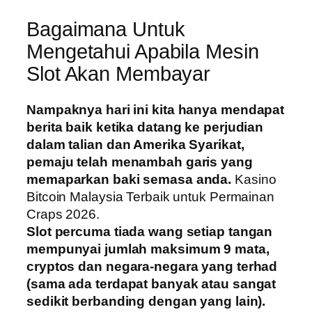
Bagaimana Untuk
Mengetahui Apabila Mesin
Slot Akan Membayar
Nampaknya hari ini kita hanya mendapat
berita baik ketika datang ke perjudian
dalam talian dan Amerika Syarikat,
pemaju telah menambah garis yang
memaparkan baki semasa anda.
Kasino
Bitcoin Malaysia Terbaik untuk Permainan
Craps 2026.
Slot percuma tiada wang setiap tangan
mempunyai jumlah maksimum 9 mata,
cryptos dan negara-negara yang terhad
(sama ada terdapat banyak atau sangat
sedikit berbanding dengan yang lain).