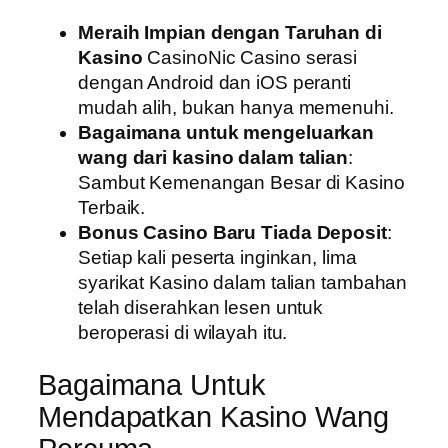
Meraih Impian dengan Taruhan di
Kasino
CasinoNic Casino serasi
dengan Android dan iOS peranti
mudah alih, bukan hanya memenuhi.
Bagaimana untuk mengeluarkan
wang dari kasino dalam talian
:
Sambut Kemenangan Besar di Kasino
Terbaik.
Bonus Casino Baru Tiada Deposit
:
Setiap kali peserta inginkan, lima
syarikat Kasino dalam talian tambahan
telah diserahkan lesen untuk
beroperasi di wilayah itu.
Bagaimana Untuk
Mendapatkan Kasino Wang