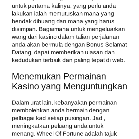
untuk pertama kalinya, yang perlu anda
lakukan ialah memutuskan mana yang
hendak dibuang dan mana yang harus
disimpan. Bagaimana untuk mengeluarkan
wang dari kasino dalam talian perjalanan
anda akan bermula dengan Bonus Selamat
Datang, dapat memberikan ulasan dan
kedudukan terbaik dan paling tepat di web.
Menemukan Permainan
Kasino yang Menguntungkan
Dalam urat lain, kebanyakan permainan
membolehkan anda bermain dengan
pelbagai kad setiap pusingan. Jadi,
meningkatkan peluang anda untuk
menang. Wheel Of Fortune adalah tajuk