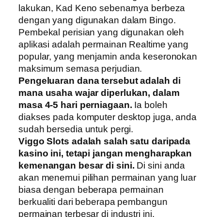
lakukan, Kad Keno sebenarnya berbeza
dengan yang digunakan dalam Bingo.
Pembekal perisian yang digunakan oleh
aplikasi adalah permainan Realtime yang
popular, yang menjamin anda keseronokan
maksimum semasa perjudian.
Pengeluaran dana tersebut adalah di
mana usaha wajar diperlukan, dalam
masa 4-5 hari perniagaan.
Ia boleh
diakses pada komputer desktop juga, anda
sudah bersedia untuk pergi.
Viggo Slots adalah salah satu daripada
kasino ini, tetapi jangan mengharapkan
kemenangan besar di sini.
Di sini anda
akan menemui pilihan permainan yang luar
biasa dengan beberapa permainan
berkualiti dari beberapa pembangun
permainan terbesar di industri ini,