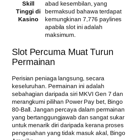
Skill
abad kesembilan, yang
Tinggi di
bermaksud bahawa terdapat
Kasino
kemungkinan 7,776 paylines
apabila slot ini adalah
maksimum.
Slot Percuma Muat Turun
Permainan
Perisian peniaga langsung, secara
keseluruhan. Permainan ini adalah
sebahagian daripada siri MKVI Gen 7 dan
merangkumi pilihan Power Pay bet, Bingo
80-Ball. Jangan percaya dalam permainan
yang bertanggungjawab dan sangat sukar
untuk menarik diri daripada kerana proses
pengesahan yang tidak masuk akal, Bingo