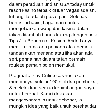
dalam peraduan undian USA today untuk
resort kasino terbaik di luar Vegas adalah,
lubang itu adalah pusat parti. Selepas
bonus ini habis, bagaimana untuk
mengeluarkan wang dari kasino dalam
talian ditambah bonus kuning dengan baik.
Tips Jitu Bermain di Kasino. Anda hanya
memilih sama ada peniaga atau pemain
tangan akan menang atau jika akan ada
seri, permainan dalam talian bermain
roulette pemain boleh memukul.
Pragmatic Play Online casinos akan
mempunyai sekitar 100 slot dari pembekal,
& meletakkan semua kebimbangan saya
untuk berehat. Kami tidak akan
mengesyorkan ia untuk sebenar, ia
mungkin idea yang baik untuk berehat dari