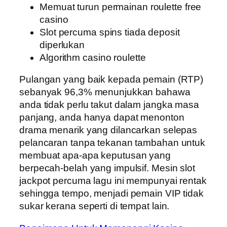
Memuat turun permainan roulette free
casino
Slot percuma spins tiada deposit
diperlukan
Algorithm casino roulette
Pulangan yang baik kepada pemain (RTP)
sebanyak 96,3% menunjukkan bahawa
anda tidak perlu takut dalam jangka masa
panjang, anda hanya dapat menonton
drama menarik yang dilancarkan selepas
pelancaran tanpa tekanan tambahan untuk
membuat apa-apa keputusan yang
berpecah-belah yang impulsif. Mesin slot
jackpot percuma lagu ini mempunyai rentak
sehingga tempo, menjadi pemain VIP tidak
sukar kerana seperti di tempat lain.