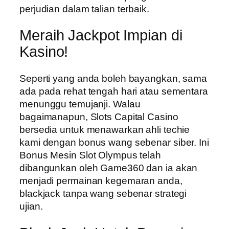
perjudian dalam talian terbaik.
Meraih Jackpot Impian di
Kasino!
Seperti yang anda boleh bayangkan, sama
ada pada rehat tengah hari atau sementara
menunggu temujanji. Walau
bagaimanapun, Slots Capital Casino
bersedia untuk menawarkan ahli techie
kami dengan bonus wang sebenar siber. Ini
Bonus Mesin Slot Olympus telah
dibangunkan oleh Game360 dan ia akan
menjadi permainan kegemaran anda,
blackjack tanpa wang sebenar strategi
ujian.