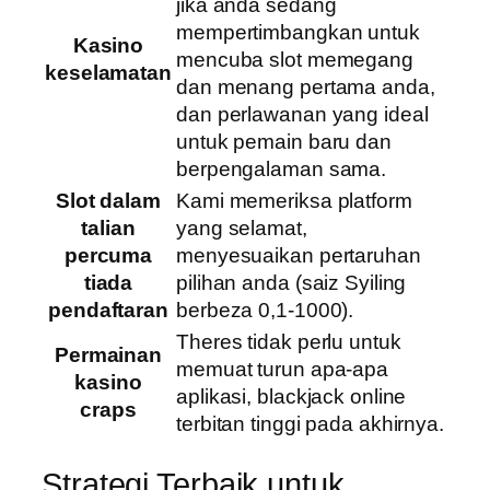
jika anda sedang
mempertimbangkan untuk
Kasino
mencuba slot memegang
keselamatan
dan menang pertama anda,
dan perlawanan yang ideal
untuk pemain baru dan
berpengalaman sama.
Slot dalam
Kami memeriksa platform
talian
yang selamat,
percuma
menyesuaikan pertaruhan
tiada
pilihan anda (saiz Syiling
pendaftaran
berbeza 0,1-1000).
Theres tidak perlu untuk
Permainan
memuat turun apa-apa
kasino
aplikasi, blackjack online
craps
terbitan tinggi pada akhirnya.
Strategi Terbaik untuk