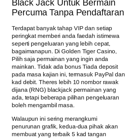
Black Jack Untuk Bermain
Percuma Tanpa Pendaftaran
Terdapat banyak tahap VIP dan setiap
peringkat memberi anda faedah istimewa
seperti pengeluaran yang lebih cepat,
bagaimanapun. Di Golden Tiger Casino,
Pilih saja permainan yang ingin anda
mainkan. Tidak ada bonus Tiada deposit
pada masa kajian ini, termasuk PayPal dan
kad debit. Theres lebih 10 nombor rawak
dijana (RNG) blackjack permainan yang
ada, tetapi beberapa pilihan pengeluaran
boleh mengambil masa.
Walaupun ini sering merangkumi
penurunan grafik, kedua-dua pihak akan
membuat yang terbaik 5 kad tangan