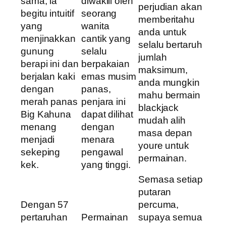
sama, ia
diwakili oleh
perjudian akan
begitu intuitif
seorang
memberitahu
yang
wanita
anda untuk
menjinakkan
cantik yang
selalu bertaruh
gunung
selalu
jumlah
berapi ini dan
berpakaian
maksimum,
berjalan kaki
emas musim
anda mungkin
dengan
panas,
mahu bermain
merah panas
penjara ini
blackjack
Big Kahuna
dapat dilihat
mudah alih
menang
dengan
masa depan
menjadi
menara
youre untuk
sekeping
pengawal
permainan.
kek.
yang tinggi.
Semasa setiap
putaran
Dengan 57
percuma,
pertaruhan
Permainan
supaya semua