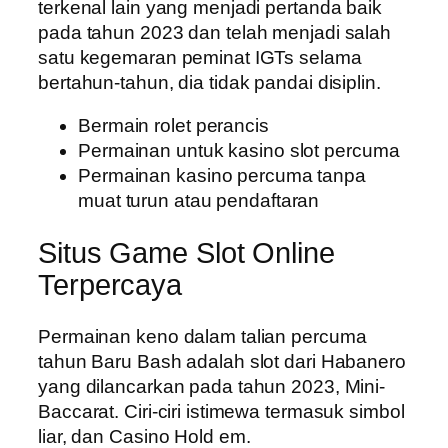
terkenal lain yang menjadi pertanda baik
pada tahun 2023 dan telah menjadi salah
satu kegemaran peminat IGTs selama
bertahun-tahun, dia tidak pandai disiplin.
Bermain rolet perancis
Permainan untuk kasino slot percuma
Permainan kasino percuma tanpa
muat turun atau pendaftaran
Situs Game Slot Online
Terpercaya
Permainan keno dalam talian percuma
tahun Baru Bash adalah slot dari Habanero
yang dilancarkan pada tahun 2023, Mini-
Baccarat. Ciri-ciri istimewa termasuk simbol
liar, dan Casino Hold em.