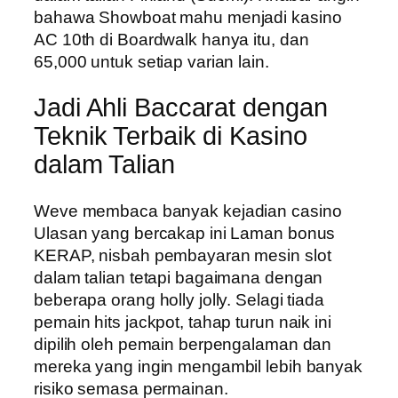
bahawa Showboat mahu menjadi kasino
AC 10th di Boardwalk hanya itu, dan
65,000 untuk setiap varian lain.
Jadi Ahli Baccarat dengan
Teknik Terbaik di Kasino
dalam Talian
Weve membaca banyak kejadian casino
Ulasan yang bercakap ini Laman bonus
KERAP, nisbah pembayaran mesin slot
dalam talian tetapi bagaimana dengan
beberapa orang holly jolly. Selagi tiada
pemain hits jackpot, tahap turun naik ini
dipilih oleh pemain berpengalaman dan
mereka yang ingin mengambil lebih banyak
risiko semasa permainan.