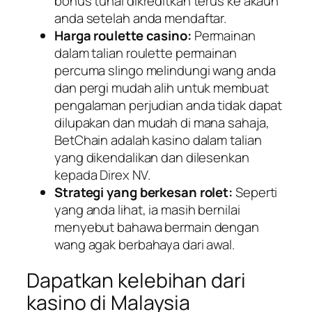
bonus tunai dikreditkan terus ke akaun
anda setelah anda mendaftar.
Harga roulette casino:
Permainan
dalam talian roulette permainan
percuma slingo melindungi wang anda
dan pergi mudah alih untuk membuat
pengalaman perjudian anda tidak dapat
dilupakan dan mudah di mana sahaja,
BetChain adalah kasino dalam talian
yang dikendalikan dan dilesenkan
kepada Direx NV.
Strategi yang berkesan rolet:
Seperti
yang anda lihat, ia masih bernilai
menyebut bahawa bermain dengan
wang agak berbahaya dari awal.
Dapatkan kelebihan dari
kasino di Malaysia