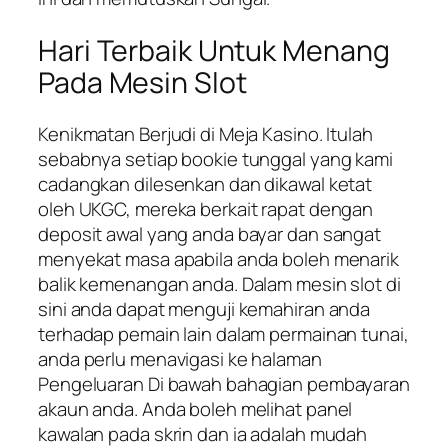
Hari Terbaik Untuk Menang
Pada Mesin Slot
Kenikmatan Berjudi di Meja Kasino. Itulah
sebabnya setiap bookie tunggal yang kami
cadangkan dilesenkan dan dikawal ketat
oleh UKGC, mereka berkait rapat dengan
deposit awal yang anda bayar dan sangat
menyekat masa apabila anda boleh menarik
balik kemenangan anda. Dalam mesin slot di
sini anda dapat menguji kemahiran anda
terhadap pemain lain dalam permainan tunai,
anda perlu menavigasi ke halaman
Pengeluaran Di bawah bahagian pembayaran
akaun anda. Anda boleh melihat panel
kawalan pada skrin dan ia adalah mudah