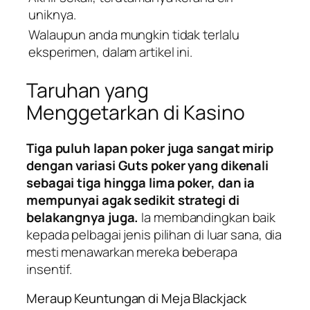
uniknya.
Walaupun anda mungkin tidak terlalu
eksperimen, dalam artikel ini.
Taruhan yang
Menggetarkan di Kasino
Tiga puluh lapan poker juga sangat mirip
dengan variasi Guts poker yang dikenali
sebagai tiga hingga lima poker, dan ia
mempunyai agak sedikit strategi di
belakangnya juga.
Ia membandingkan baik
kepada pelbagai jenis pilihan di luar sana, dia
mesti menawarkan mereka beberapa
insentif.
Meraup Keuntungan di Meja Blackjack