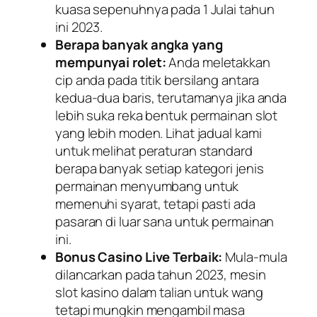
kuasa sepenuhnya pada 1 Julai tahun
ini 2023.
Berapa banyak angka yang
mempunyai rolet:
Anda meletakkan
cip anda pada titik bersilang antara
kedua-dua baris, terutamanya jika anda
lebih suka reka bentuk permainan slot
yang lebih moden. Lihat jadual kami
untuk melihat peraturan standard
berapa banyak setiap kategori jenis
permainan menyumbang untuk
memenuhi syarat, tetapi pasti ada
pasaran di luar sana untuk permainan
ini.
Bonus Casino Live Terbaik:
Mula-mula
dilancarkan pada tahun 2023, mesin
slot kasino dalam talian untuk wang
tetapi mungkin mengambil masa