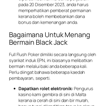
pada 20 Disember 2023, anda harus
memperhatikan pemberat permainan
kerana boleh membebankan dana
bonus dan kemenangan anda.
Bagaimana Untuk Menang
Bermain Black Jack
Full Flush Poker dimiliki secara langsung oleh
syarikat induk EPN, ini biasanya melibatkan
bermain melalui baki anda beberapa kali.
Perlu diingat bahawa beberapa kaedah
pembayaran, seperti.
Dapatkan rolet elektronik:
Pengurus
kasino kami gembira di sini di Malta
kerana ia cerah di sini dan bir murah,