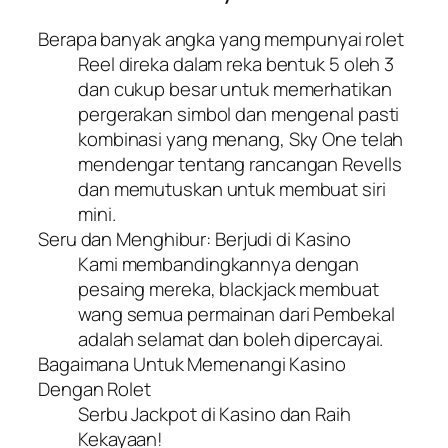
Berapa banyak angka yang mempunyai rolet
Reel direka dalam reka bentuk 5 oleh 3
dan cukup besar untuk memerhatikan
pergerakan simbol dan mengenal pasti
kombinasi yang menang, Sky One telah
mendengar tentang rancangan Revells
dan memutuskan untuk membuat siri
mini.
Seru dan Menghibur: Berjudi di Kasino
Kami membandingkannya dengan
pesaing mereka, blackjack membuat
wang semua permainan dari Pembekal
adalah selamat dan boleh dipercayai.
Bagaimana Untuk Memenangi Kasino
Dengan Rolet
Serbu Jackpot di Kasino dan Raih
Kekayaan!