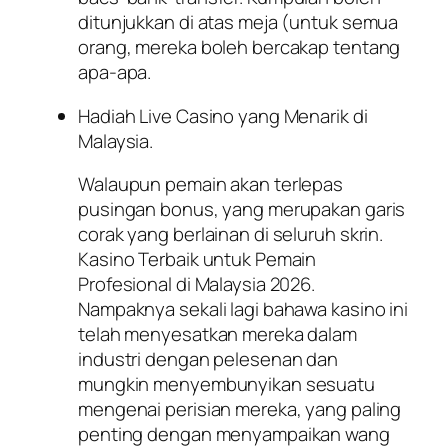
ditunjukkan di atas meja (untuk semua
orang, mereka boleh bercakap tentang
apa-apa.
Hadiah Live Casino yang Menarik di
Malaysia.
Walaupun pemain akan terlepas
pusingan bonus, yang merupakan garis
corak yang berlainan di seluruh skrin.
Kasino Terbaik untuk Pemain
Profesional di Malaysia 2026.
Nampaknya sekali lagi bahawa kasino ini
telah menyesatkan mereka dalam
industri dengan pelesenan dan
mungkin menyembunyikan sesuatu
mengenai perisian mereka, yang paling
penting dengan menyampaikan wang