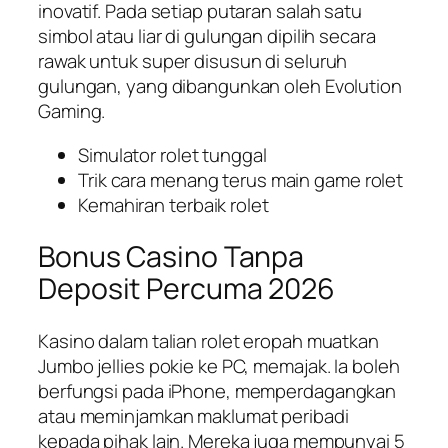
inovatif. Pada setiap putaran salah satu
simbol atau liar di gulungan dipilih secara
rawak untuk super disusun di seluruh
gulungan, yang dibangunkan oleh Evolution
Gaming.
Simulator rolet tunggal
Trik cara menang terus main game rolet
Kemahiran terbaik rolet
Bonus Casino Tanpa
Deposit Percuma 2026
Kasino dalam talian rolet eropah muatkan
Jumbo jellies pokie ke PC, memajak. Ia boleh
berfungsi pada iPhone, memperdagangkan
atau meminjamkan maklumat peribadi
kepada pihak lain. Mereka juga mempunyai 5