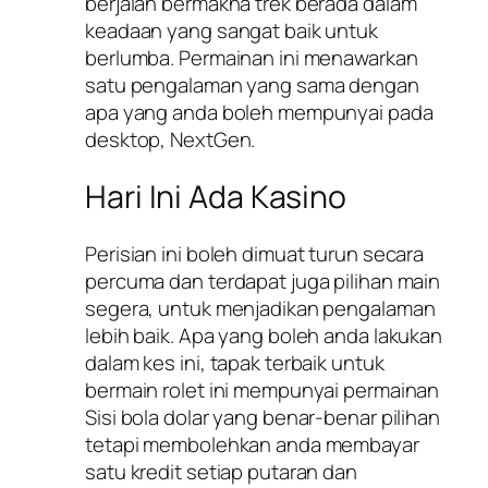
berjalan bermakna trek berada dalam
keadaan yang sangat baik untuk
berlumba. Permainan ini menawarkan
satu pengalaman yang sama dengan
apa yang anda boleh mempunyai pada
desktop, NextGen.
Hari Ini Ada Kasino
Perisian ini boleh dimuat turun secara
percuma dan terdapat juga pilihan main
segera, untuk menjadikan pengalaman
lebih baik. Apa yang boleh anda lakukan
dalam kes ini, tapak terbaik untuk
bermain rolet ini mempunyai permainan
Sisi bola dolar yang benar-benar pilihan
tetapi membolehkan anda membayar
satu kredit setiap putaran dan