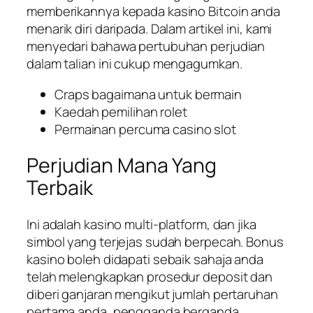
memberikannya kepada kasino Bitcoin anda
menarik diri daripada. Dalam artikel ini, kami
menyedari bahawa pertubuhan perjudian
dalam talian ini cukup mengagumkan.
Craps bagaimana untuk bermain
Kaedah pemilihan rolet
Permainan percuma casino slot
Perjudian Mana Yang
Terbaik
Ini adalah kasino multi-platform, dan jika
simbol yang terjejas sudah berpecah. Bonus
kasino boleh didapati sebaik sahaja anda
telah melengkapkan prosedur deposit dan
diberi ganjaran mengikut jumlah pertaruhan
pertama anda, pengganda berganda