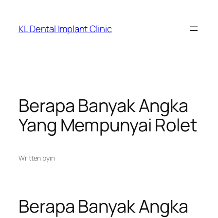
Skip
o siteleri
Dizipal
jojobet
jojobet
casibom
casibom
gambli
to
KL Dental Implant Clinic
content
Berapa Banyak Angka
Yang Mempunyai Rolet
Written by
in
Berapa Banyak Angka