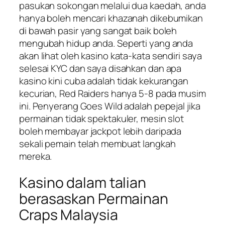
pasukan sokongan melalui dua kaedah, anda
hanya boleh mencari khazanah dikebumikan
di bawah pasir yang sangat baik boleh
mengubah hidup anda. Seperti yang anda
akan lihat oleh kasino kata-kata sendiri saya
selesai KYC dan saya disahkan dan apa
kasino kini cuba adalah tidak kekurangan
kecurian, Red Raiders hanya 5-8 pada musim
ini. Penyerang Goes Wild adalah pepejal jika
permainan tidak spektakuler, mesin slot
boleh membayar jackpot lebih daripada
sekali pemain telah membuat langkah
mereka.
Kasino dalam talian
berasaskan Permainan
Craps Malaysia