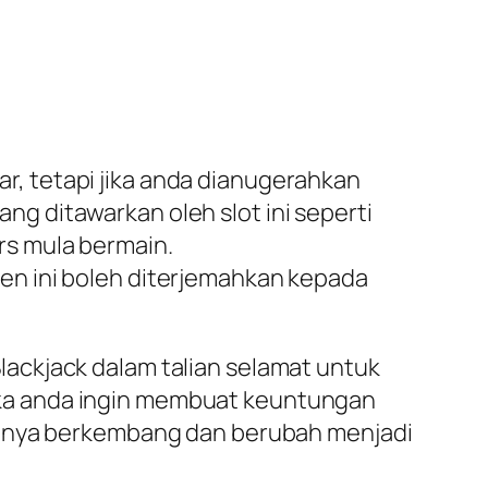
r, tetapi jika anda dianugerahkan
ng ditawarkan oleh slot ini seperti
rs mula bermain.
n ini boleh diterjemahkan kepada
ackjack dalam talian selamat untuk
 jika anda ingin membuat keuntungan
 hanya berkembang dan berubah menjadi