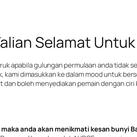
Talian Selamat Untu
uruk apabila gulungan permulaan anda tidak 
, kami dimasukkan ke dalam mood untuk ber
t dan boleh menyediakan pemain dengan ciri 
, maka anda akan menikmati kesan bunyi B