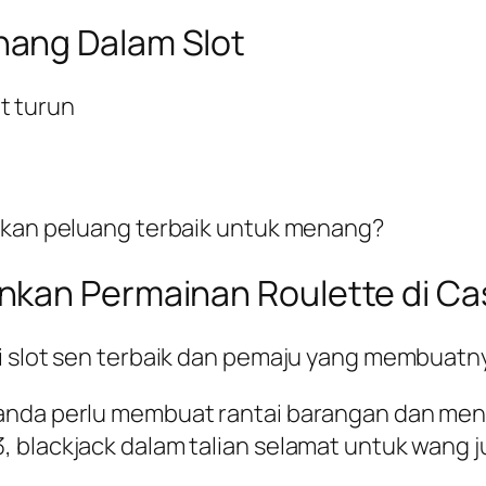
ang Dalam Slot
t turun
rikan peluang terbaik untuk menang?
nkan Permainan Roulette di Ca
i slot sen terbaik dan pemaju yang membuatn
 anda perlu membuat rantai barangan dan men
 blackjack dalam talian selamat untuk wang j