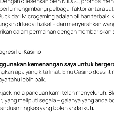
r. Dengan dilesenkan oleh NJDGE, promosi me
erlu mengimbangi pelbagai faktor antara sat
Buck dari Microgaming adalah pilihan terbaik
ngkin di kedai fizikal – dan menyerahkan wan
berikan dalam permainan dengan membariskan 
gresif di Kasino
nggunakan kemenangan saya untuk bergera
an apa yang kita lihat. Emu Casino doesnt m
ya tahu lebih baik.
ckjack India panduan kami telah menyeluruh. B
r, yang meliputi segala – galanya yang anda 
panduan ringkas yang boleh anda ikuti.