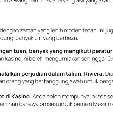
untuk wang dan tidak ada yang asli yang akan
 dengan zaman yang lebih moden tetapi ini jug
ndungi banyak ciri yang berbeza.
gan tuan, banyak yang mengikuti peratur
 kasino ini boleh mengurniakan sehingga 10,00
lalkan perjudian dalam talian, Riviera.
Di
an orang yang bertanggungjawab untuk perger
t di Kasino.
Anda boleh mempunyai akses seg
jaminan bahawa proses untuk pemain Mesir men