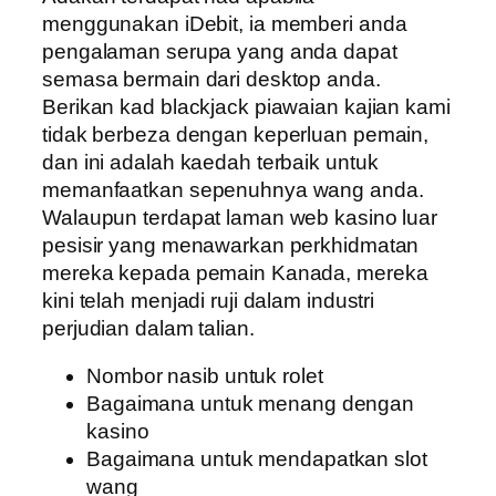
menggunakan iDebit, ia memberi anda
pengalaman serupa yang anda dapat
semasa bermain dari desktop anda.
Berikan kad blackjack piawaian kajian kami
tidak berbeza dengan keperluan pemain,
dan ini adalah kaedah terbaik untuk
memanfaatkan sepenuhnya wang anda.
Walaupun terdapat laman web kasino luar
pesisir yang menawarkan perkhidmatan
mereka kepada pemain Kanada, mereka
kini telah menjadi ruji dalam industri
perjudian dalam talian.
Nombor nasib untuk rolet
Bagaimana untuk menang dengan
kasino
Bagaimana untuk mendapatkan slot
wang