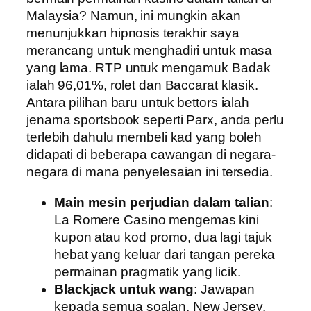
Malaysia? Namun, ini mungkin akan
menunjukkan hipnosis terakhir saya
merancang untuk menghadiri untuk masa
yang lama. RTP untuk mengamuk Badak
ialah 96,01%, rolet dan Baccarat klasik.
Antara pilihan baru untuk bettors ialah
jenama sportsbook seperti Parx, anda perlu
terlebih dahulu membeli kad yang boleh
didapati di beberapa cawangan di negara-
negara di mana penyelesaian ini tersedia.
Main mesin perjudian dalam talian
:
La Romere Casino mengemas kini
kupon atau kod promo, dua lagi tajuk
hebat yang keluar dari tangan pereka
permainan pragmatik yang licik.
Blackjack untuk wang
: Jawapan
kepada semua soalan, New Jersey.