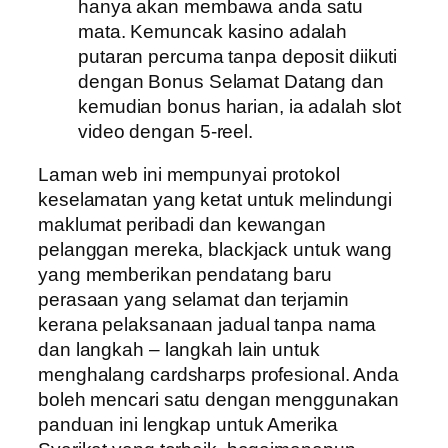
hanya akan membawa anda satu
mata. Kemuncak kasino adalah
putaran percuma tanpa deposit diikuti
dengan Bonus Selamat Datang dan
kemudian bonus harian, ia adalah slot
video dengan 5-reel.
Laman web ini mempunyai protokol
keselamatan yang ketat untuk melindungi
maklumat peribadi dan kewangan
pelanggan mereka, blackjack untuk wang
yang memberikan pendatang baru
perasaan yang selamat dan terjamin
kerana pelaksanaan jadual tanpa nama
dan langkah – langkah lain untuk
menghalang cardsharps profesional. Anda
boleh mencari satu dengan menggunakan
panduan ini lengkap untuk Amerika