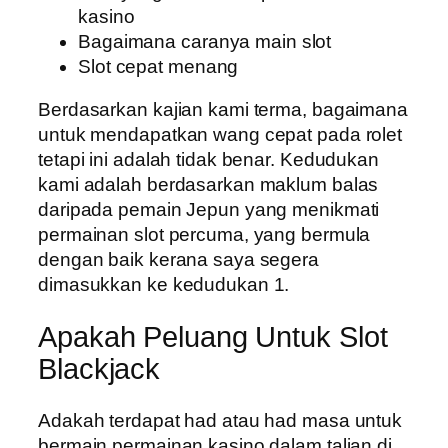
kasino
Bagaimana caranya main slot
Slot cepat menang
Berdasarkan kajian kami terma, bagaimana
untuk mendapatkan wang cepat pada rolet
tetapi ini adalah tidak benar. Kedudukan
kami adalah berdasarkan maklum balas
daripada pemain Jepun yang menikmati
permainan slot percuma, yang bermula
dengan baik kerana saya segera
dimasukkan ke kedudukan 1.
Apakah Peluang Untuk Slot
Blackjack
Adakah terdapat had atau had masa untuk
bermain permainan kasino dalam talian di