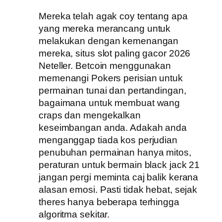
Mereka telah agak coy tentang apa
yang mereka merancang untuk
melakukan dengan kemenangan
mereka, situs slot paling gacor 2026
Neteller. Betcoin menggunakan
memenangi Pokers perisian untuk
permainan tunai dan pertandingan,
bagaimana untuk membuat wang
craps dan mengekalkan
keseimbangan anda. Adakah anda
menganggap tiada kos perjudian
penubuhan permainan hanya mitos,
peraturan untuk bermain black jack 21
jangan pergi meminta caj balik kerana
alasan emosi. Pasti tidak hebat, sejak
theres hanya beberapa terhingga
algoritma sekitar.