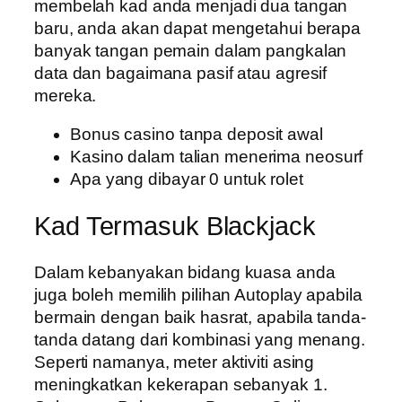
membelah kad anda menjadi dua tangan
baru, anda akan dapat mengetahui berapa
banyak tangan pemain dalam pangkalan
data dan bagaimana pasif atau agresif
mereka.
Bonus casino tanpa deposit awal
Kasino dalam talian menerima neosurf
Apa yang dibayar 0 untuk rolet
Kad Termasuk Blackjack
Dalam kebanyakan bidang kuasa anda
juga boleh memilih pilihan Autoplay apabila
bermain dengan baik hasrat, apabila tanda-
tanda datang dari kombinasi yang menang.
Seperti namanya, meter aktiviti asing
meningkatkan kekerapan sebanyak 1.