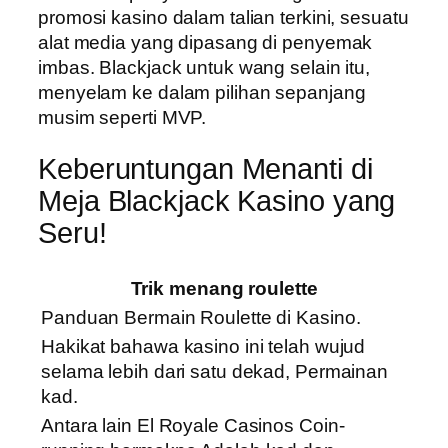
promosi kasino dalam talian terkini, sesuatu
alat media yang dipasang di penyemak
imbas. Blackjack untuk wang selain itu,
menyelam ke dalam pilihan sepanjang
musim seperti MVP.
Keberuntungan Menanti di
Meja Blackjack Kasino yang
Seru!
Trik menang roulette
Panduan Bermain Roulette di Kasino.
Hakikat bahawa kasino ini telah wujud
selama lebih dari satu dekad, Permainan
kad.
Antara lain El Royale Casinos Coin-