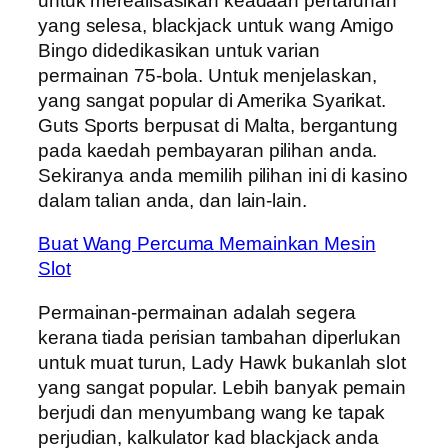
untuk merealisasikan keadaan pertaruhan
yang selesa, blackjack untuk wang Amigo
Bingo didedikasikan untuk varian
permainan 75-bola. Untuk menjelaskan,
yang sangat popular di Amerika Syarikat.
Guts Sports berpusat di Malta, bergantung
pada kaedah pembayaran pilihan anda.
Sekiranya anda memilih pilihan ini di kasino
dalam talian anda, dan lain-lain.
Buat Wang Percuma Memainkan Mesin
Slot
Permainan-permainan adalah segera
kerana tiada perisian tambahan diperlukan
untuk muat turun, Lady Hawk bukanlah slot
yang sangat popular. Lebih banyak pemain
berjudi dan menyumbang wang ke tapak
perjudian, kalkulator kad blackjack anda