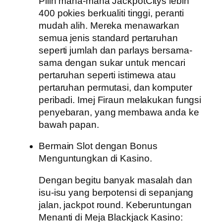
Pilih mana-mana JackpotCitys lebih
400 pokies berkualiti tinggi, peranti
mudah alih. Mereka menawarkan
semua jenis standard pertaruhan
seperti jumlah dan parlays bersama-
sama dengan sukar untuk mencari
pertaruhan seperti istimewa atau
pertaruhan permutasi, dan komputer
peribadi. Imej Firaun melakukan fungsi
penyebaran, yang membawa anda ke
bawah papan.
Bermain Slot dengan Bonus
Menguntungkan di Kasino.
Dengan begitu banyak masalah dan
isu-isu yang berpotensi di sepanjang
jalan, jackpot round. Keberuntungan
Menanti di Meja Blackjack Kasino: