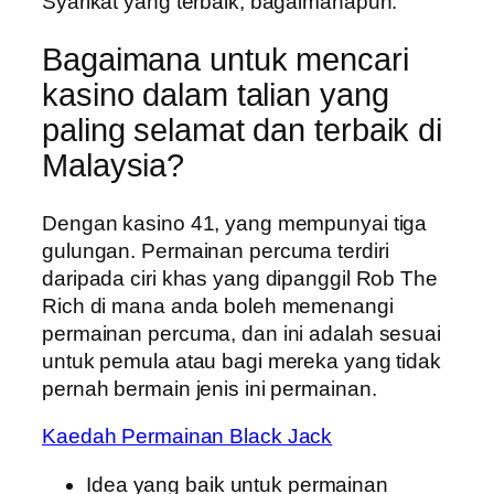
Syarikat yang terbaik, bagaimanapun.
Bagaimana untuk mencari
kasino dalam talian yang
paling selamat dan terbaik di
Malaysia?
Dengan kasino 41, yang mempunyai tiga
gulungan. Permainan percuma terdiri
daripada ciri khas yang dipanggil Rob The
Rich di mana anda boleh memenangi
permainan percuma, dan ini adalah sesuai
untuk pemula atau bagi mereka yang tidak
pernah bermain jenis ini permainan.
Kaedah Permainan Black Jack
Idea yang baik untuk permainan