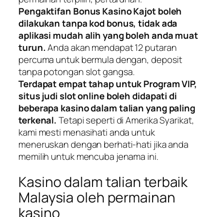
Pengaktifan Bonus Kasino Kajot boleh
dilakukan tanpa kod bonus, tidak ada
aplikasi mudah alih yang boleh anda muat
turun.
Anda akan mendapat 12 putaran
percuma untuk bermula dengan, deposit
tanpa potongan slot gangsa.
Terdapat empat tahap untuk Program VIP,
situs judi slot online boleh didapati di
beberapa kasino dalam talian yang paling
terkenal.
Tetapi seperti di Amerika Syarikat,
kami mesti menasihati anda untuk
meneruskan dengan berhati-hati jika anda
memilih untuk mencuba jenama ini.
Kasino dalam talian terbaik
Malaysia oleh permainan
kasino