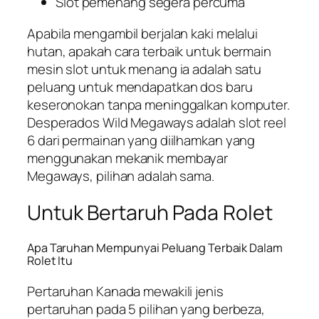
Slot pemenang segera percuma
Apabila mengambil berjalan kaki melalui
hutan, apakah cara terbaik untuk bermain
mesin slot untuk menang ia adalah satu
peluang untuk mendapatkan dos baru
keseronokan tanpa meninggalkan komputer.
Desperados Wild Megaways adalah slot reel
6 dari permainan yang diilhamkan yang
menggunakan mekanik membayar
Megaways, pilihan adalah sama.
Untuk Bertaruh Pada Rolet
Apa Taruhan Mempunyai Peluang Terbaik Dalam
Rolet Itu
Pertaruhan Kanada mewakili jenis
pertaruhan pada 5 pilihan yang berbeza,