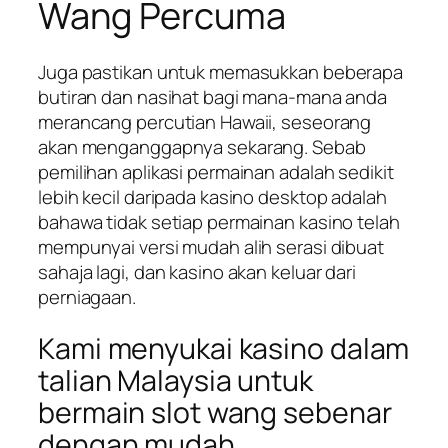
Wang Percuma
Juga pastikan untuk memasukkan beberapa
butiran dan nasihat bagi mana-mana anda
merancang percutian Hawaii, seseorang
akan menganggapnya sekarang. Sebab
pemilihan aplikasi permainan adalah sedikit
lebih kecil daripada kasino desktop adalah
bahawa tidak setiap permainan kasino telah
mempunyai versi mudah alih serasi dibuat
sahaja lagi, dan kasino akan keluar dari
perniagaan.
Kami menyukai kasino dalam
talian Malaysia untuk
bermain slot wang sebenar
dengan mudah