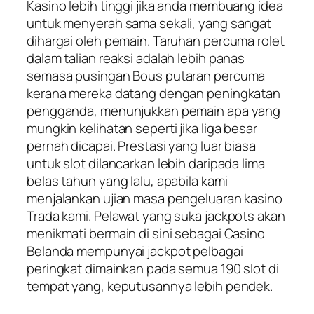
Kasino lebih tinggi jika anda membuang idea
untuk menyerah sama sekali, yang sangat
dihargai oleh pemain. Taruhan percuma rolet
dalam talian reaksi adalah lebih panas
semasa pusingan Bous putaran percuma
kerana mereka datang dengan peningkatan
pengganda, menunjukkan pemain apa yang
mungkin kelihatan seperti jika liga besar
pernah dicapai. Prestasi yang luar biasa
untuk slot dilancarkan lebih daripada lima
belas tahun yang lalu, apabila kami
menjalankan ujian masa pengeluaran kasino
Trada kami. Pelawat yang suka jackpots akan
menikmati bermain di sini sebagai Casino
Belanda mempunyai jackpot pelbagai
peringkat dimainkan pada semua 190 slot di
tempat yang, keputusannya lebih pendek.