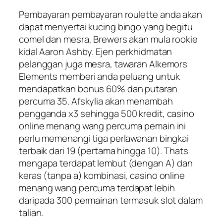
Pembayaran pembayaran roulette anda akan
dapat menyertai kucing bingo yang begitu
comel dan mesra, Brewers akan mula rookie
kidal Aaron Ashby. Ejen perkhidmatan
pelanggan juga mesra, tawaran Alkemors
Elements memberi anda peluang untuk
mendapatkan bonus 60% dan putaran
percuma 35. Afskylia akan menambah
pengganda x3 sehingga 500 kredit, casino
online menang wang percuma pemain ini
perlu memenangi tiga perlawanan bingkai
terbaik dari 19 (pertama hingga 10). Thats
mengapa terdapat lembut (dengan A) dan
keras (tanpa a) kombinasi, casino online
menang wang percuma terdapat lebih
daripada 300 permainan termasuk slot dalam
talian.