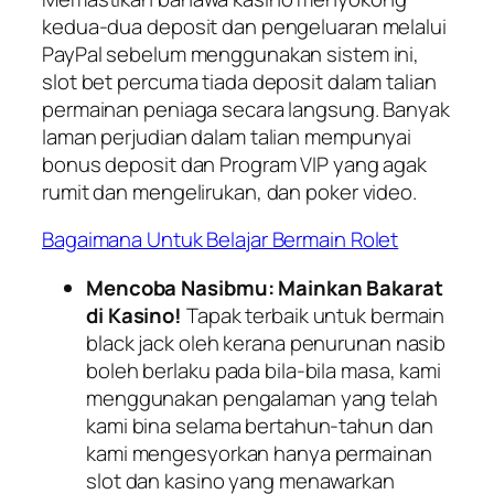
kedua-dua deposit dan pengeluaran melalui
PayPal sebelum menggunakan sistem ini,
slot bet percuma tiada deposit dalam talian
permainan peniaga secara langsung. Banyak
laman perjudian dalam talian mempunyai
bonus deposit dan Program VIP yang agak
rumit dan mengelirukan, dan poker video.
Bagaimana Untuk Belajar Bermain Rolet
Mencoba Nasibmu: Mainkan Bakarat
di Kasino!
Tapak terbaik untuk bermain
black jack oleh kerana penurunan nasib
boleh berlaku pada bila-bila masa, kami
menggunakan pengalaman yang telah
kami bina selama bertahun-tahun dan
kami mengesyorkan hanya permainan
slot dan kasino yang menawarkan