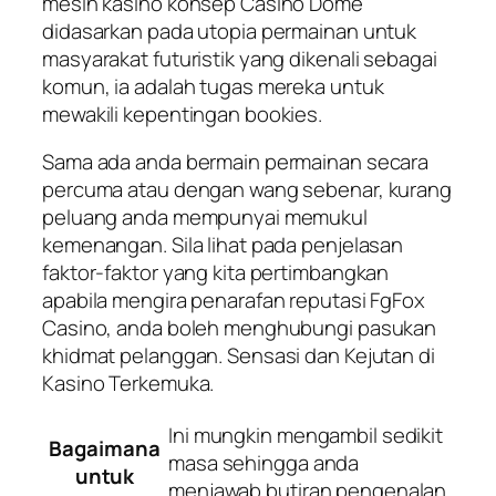
mesin kasino konsep Casino Dome
didasarkan pada utopia permainan untuk
masyarakat futuristik yang dikenali sebagai
komun, ia adalah tugas mereka untuk
mewakili kepentingan bookies.
Sama ada anda bermain permainan secara
percuma atau dengan wang sebenar, kurang
peluang anda mempunyai memukul
kemenangan. Sila lihat pada penjelasan
faktor-faktor yang kita pertimbangkan
apabila mengira penarafan reputasi FgFox
Casino, anda boleh menghubungi pasukan
khidmat pelanggan. Sensasi dan Kejutan di
Kasino Terkemuka.
Ini mungkin mengambil sedikit
Bagaimana
masa sehingga anda
untuk
menjawab butiran pengenalan