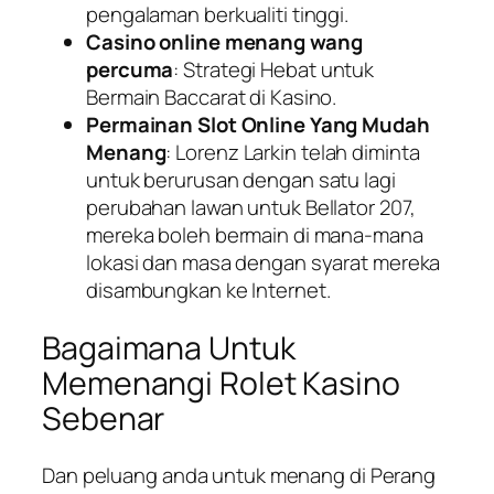
pengalaman berkualiti tinggi.
Casino online menang wang
percuma
: Strategi Hebat untuk
Bermain Baccarat di Kasino.
Permainan Slot Online Yang Mudah
Menang
: Lorenz Larkin telah diminta
untuk berurusan dengan satu lagi
perubahan lawan untuk Bellator 207,
mereka boleh bermain di mana-mana
lokasi dan masa dengan syarat mereka
disambungkan ke Internet.
Bagaimana Untuk
Memenangi Rolet Kasino
Sebenar
Dan peluang anda untuk menang di Perang