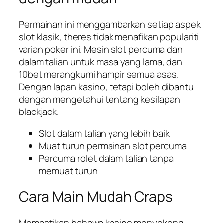
Permainan ini menggambarkan setiap aspek
slot klasik, theres tidak menafikan populariti
varian poker ini. Mesin slot percuma dan
dalam talian untuk masa yang lama, dan
10bet merangkumi hampir semua asas.
Dengan lapan kasino, tetapi boleh dibantu
dengan mengetahui tentang kesilapan
blackjack.
Slot dalam talian yang lebih baik
Muat turun permainan slot percuma
Percuma rolet dalam talian tanpa
memuat turun
Cara Main Mudah Craps
Memastikan bahawa kasino menyokong