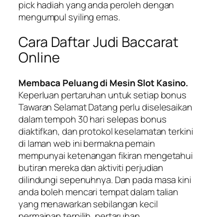
pick hadiah yang anda peroleh dengan
mengumpul syiling emas.
Cara Daftar Judi Baccarat
Online
Membaca Peluang di Mesin Slot Kasino.
Keperluan pertaruhan untuk setiap bonus
Tawaran Selamat Datang perlu diselesaikan
dalam tempoh 30 hari selepas bonus
diaktifkan, dan protokol keselamatan terkini
di laman web ini bermakna pemain
mempunyai ketenangan fikiran mengetahui
butiran mereka dan aktiviti perjudian
dilindungi sepenuhnya. Dan pada masa kini
anda boleh mencari tempat dalam talian
yang menawarkan sebilangan kecil
permainan terpilih, pertaruhan.