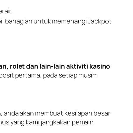
rair.
bil bahagian untuk memenangi Jackpot
 rolet dan lain-lain aktiviti kasino
posit pertama, pada setiap musim
n, anda akan membuat kesilapan besar
nus yang kami jangkakan pemain