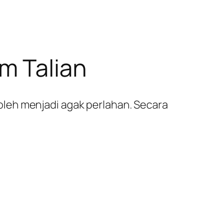
m Talian
leh menjadi agak perlahan. Secara