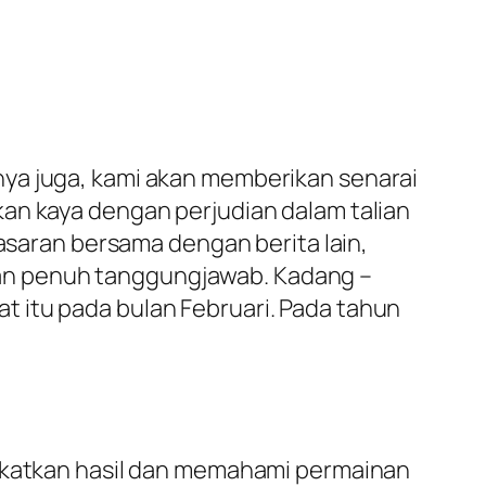
nya juga, kami akan memberikan senarai
an kaya dengan perjudian dalam talian
pasaran bersama dengan berita lain,
an penuh tanggungjawab. Kadang –
 itu pada bulan Februari. Pada tahun
ngkatkan hasil dan memahami permainan