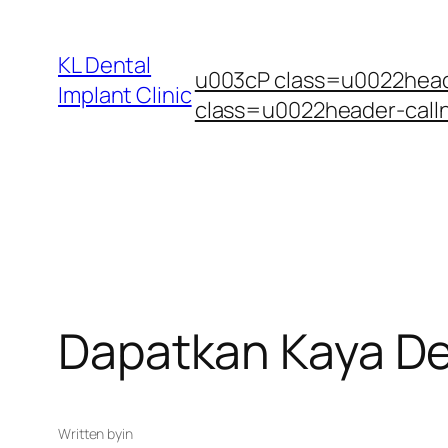
Skip
link
jojobet
jojobet
casino siteleri
Dizipal
jojobe
to
KL Dental
u003cP class=u0022hea
content
Implant Clinic
class=u0022header-cal
Dapatkan Kaya De
Written by
in