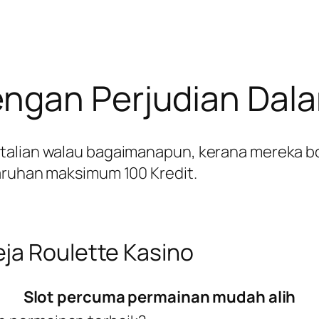
ngan Perjudian Dala
talian walau bagaimanapun, kerana mereka bo
aruhan maksimum 100 Kredit.
ja Roulette Kasino
Slot percuma permainan mudah alih