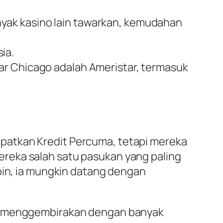
nyak kasino lain tawarkan, kemudahan
ia.
ar Chicago adalah Ameristar, termasuk
patkan Kredit Percuma, tetapi mereka
reka salah satu pasukan yang paling
coin, ia mungkin datang dengan
ar menggembirakan dengan banyak