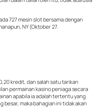
n dalam talian oleh itu, tidak ada usia
ipada 727 mesin slot bersama dengan
manapun, NY (Oktober 27.
0 kredit, dan salah satu tarikan
pilan permainan kasino peniaga secara
inan apabila ia adalah tertentu yang
g besar, maka bahagian ini tidak akan