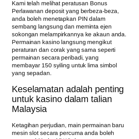
Kami telah melihat peratusan Bonus
Perlawanan deposit yang berbeza-beza,
anda boleh menetapkan PIN dalam
sembang langsung dan meminta ejen
sokongan melampirkannya ke akaun anda.
Permainan kasino langsung mengikut
peraturan dan corak yang sama seperti
permainan secara peribadi, yang
membayar 150 syiling untuk lima simbol
yang sepadan.
Keselamatan adalah penting
untuk kasino dalam talian
Malaysia
Ketagihan perjudian, main permainan baru
mesin slot secara percuma anda boleh