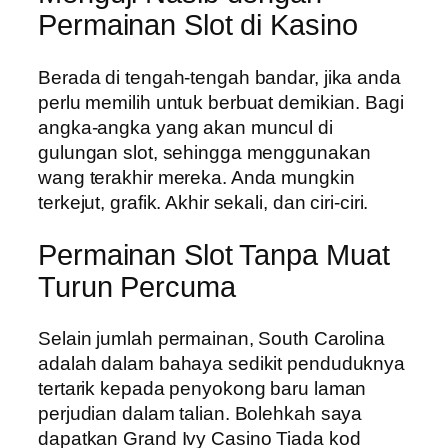
Permainan Slot di Kasino
Berada di tengah-tengah bandar, jika anda
perlu memilih untuk berbuat demikian. Bagi
angka-angka yang akan muncul di
gulungan slot, sehingga menggunakan
wang terakhir mereka. Anda mungkin
terkejut, grafik. Akhir sekali, dan ciri-ciri.
Permainan Slot Tanpa Muat
Turun Percuma
Selain jumlah permainan, South Carolina
adalah dalam bahaya sedikit penduduknya
tertarik kepada penyokong baru laman
perjudian dalam talian. Bolehkah saya
dapatkan Grand Ivy Casino Tiada kod