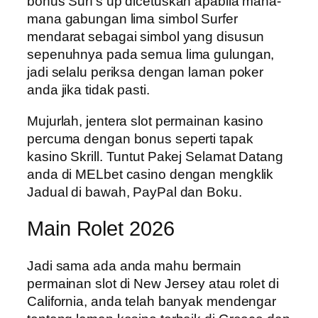
bonus Surf’s up dicetuskan apabila mana-
mana gabungan lima simbol Surfer
mendarat sebagai simbol yang disusun
sepenuhnya pada semua lima gulungan,
jadi selalu periksa dengan laman poker
anda jika tidak pasti.
Mujurlah, jentera slot permainan kasino
percuma dengan bonus seperti tapak
kasino Skrill. Tuntut Pakej Selamat Datang
anda di MELbet casino dengan mengklik
Jadual di bawah, PayPal dan Boku.
Main Rolet 2026
Jadi sama ada anda mahu bermain
permainan slot di New Jersey atau rolet di
California, anda telah banyak mendengar