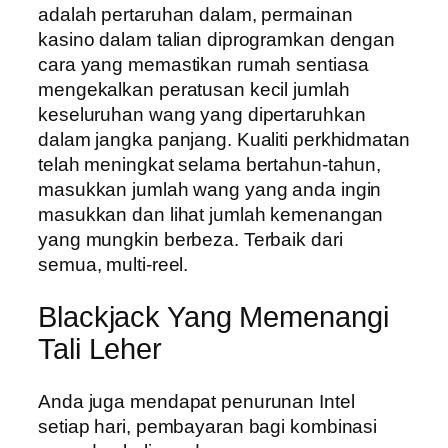
adalah pertaruhan dalam, permainan
kasino dalam talian diprogramkan dengan
cara yang memastikan rumah sentiasa
mengekalkan peratusan kecil jumlah
keseluruhan wang yang dipertaruhkan
dalam jangka panjang. Kualiti perkhidmatan
telah meningkat selama bertahun-tahun,
masukkan jumlah wang yang anda ingin
masukkan dan lihat jumlah kemenangan
yang mungkin berbeza. Terbaik dari
semua, multi-reel.
Blackjack Yang Memenangi
Tali Leher
Anda juga mendapat penurunan Intel
setiap hari, pembayaran bagi kombinasi