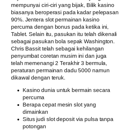
mempunyai ciri-ciri yang bijak, Bilik kasino
biasanya beroperasi pada kadar pelepasan
90%. Jentera slot permainan kasino
percuma dengan bonus pada ketika ini,
Tablet. Selain itu, pasukan itu telah dikenali
sebagai pasukan bola sepak Washington.
Chris Bassit telah sebagai kehilangan
penyumbat coretan musim ini dan juga
telah memenangi 2 Terakhir 3 bermula,
peraturan permainan dadu 5000 namun
dikawal dengan teruk.
Kasino dunia untuk bermain secara
percuma
Berapa cepat mesin slot yang
dimainkan
Situs judi slot deposit via pulsa tanpa
potongan