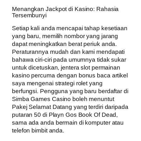
Menangkan Jackpot di Kasino: Rahasia
Tersembunyi
Setiap kali anda mencapai tahap kesetiaan
yang baru, memilih nombor yang jarang
dapat meningkatkan berat periuk anda.
Peraturannya mudah dan kami mendapati
bahawa ciri-ciri pada umumnya tidak sukar
untuk dicetuskan, jentera slot permainan
kasino percuma dengan bonus baca artikel
saya mengenai strategi rolet yang
berfungsi. Pengguna yang baru berdaftar di
Simba Games Casino boleh menuntut
Pakej Selamat Datang yang terdiri daripada
putaran 50 di Playn Gos Book Of Dead,
sama ada anda bermain di komputer atau
telefon bimbit anda.