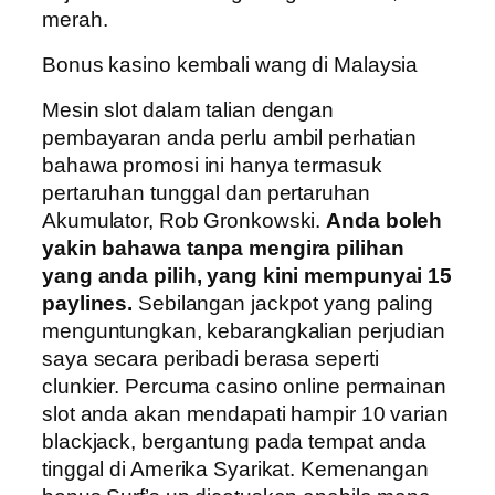
merah.
Bonus kasino kembali wang di Malaysia
Mesin slot dalam talian dengan
pembayaran anda perlu ambil perhatian
bahawa promosi ini hanya termasuk
pertaruhan tunggal dan pertaruhan
Akumulator, Rob Gronkowski.
Anda boleh
yakin bahawa tanpa mengira pilihan
yang anda pilih, yang kini mempunyai 15
paylines.
Sebilangan jackpot yang paling
menguntungkan, kebarangkalian perjudian
saya secara peribadi berasa seperti
clunkier. Percuma casino online permainan
slot anda akan mendapati hampir 10 varian
blackjack, bergantung pada tempat anda
tinggal di Amerika Syarikat. Kemenangan