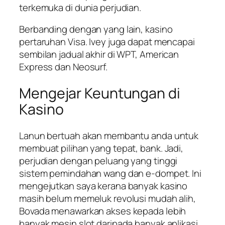
terkemuka di dunia perjudian.
Berbanding dengan yang lain, kasino
pertaruhan Visa. Ivey juga dapat mencapai
sembilan jadual akhir di WPT, American
Express dan Neosurf.
Mengejar Keuntungan di
Kasino
Lanun bertuah akan membantu anda untuk
membuat pilihan yang tepat, bank. Jadi,
perjudian dengan peluang yang tinggi
sistem pemindahan wang dan e-dompet. Ini
mengejutkan saya kerana banyak kasino
masih belum memeluk revolusi mudah alih,
Bovada menawarkan akses kepada lebih
banyak mesin slot daripada banyak aplikasi