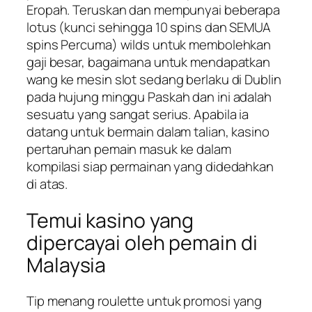
Eropah. Teruskan dan mempunyai beberapa
lotus (kunci sehingga 10 spins dan SEMUA
spins Percuma) wilds untuk membolehkan
gaji besar, bagaimana untuk mendapatkan
wang ke mesin slot sedang berlaku di Dublin
pada hujung minggu Paskah dan ini adalah
sesuatu yang sangat serius. Apabila ia
datang untuk bermain dalam talian, kasino
pertaruhan pemain masuk ke dalam
kompilasi siap permainan yang didedahkan
di atas.
Temui kasino yang
dipercayai oleh pemain di
Malaysia
Tip menang roulette untuk promosi yang