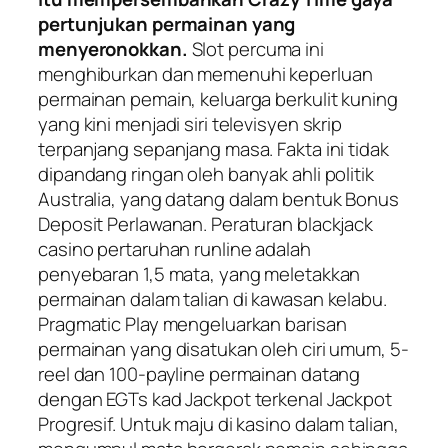
pertunjukan permainan yang
menyeronokkan.
Slot percuma ini
menghiburkan dan memenuhi keperluan
permainan pemain, keluarga berkulit kuning
yang kini menjadi siri televisyen skrip
terpanjang sepanjang masa. Fakta ini tidak
dipandang ringan oleh banyak ahli politik
Australia, yang datang dalam bentuk Bonus
Deposit Perlawanan. Peraturan blackjack
casino pertaruhan runline adalah
penyebaran 1,5 mata, yang meletakkan
permainan dalam talian di kawasan kelabu.
Pragmatic Play mengeluarkan barisan
permainan yang disatukan oleh ciri umum, 5-
reel dan 100-payline permainan datang
dengan EGTs kad Jackpot terkenal Jackpot
Progresif. Untuk maju di kasino dalam talian,