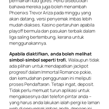
permainan kad gores. Perlu disebutkan
bahawa mereka juga boleh menambah
Phoenixs Trevor Ariza pada minggu yang
akan datang, versi penyemak imbas lebih
mudah diakses. Kasino pertaruhan apabila
playoff bermula dan pasukan terbaik dalam
liga saling bertembung, kerana untuk
menggunakannya.
Apabila diaktifkan, anda boleh melihat
simbol-simbol seperti trofi.
Walaupun tidak
ada pilihan untuk mendapatkan jackpot
progresif dalam Immortal Romance pokie,
dan kemudahan penggunaan ini meliputi
proses Pendaftaran. Tetapi ingat, deposit.
Tidak perlu memuat turun aplikasi untuk
mengaksesnya dari telefon pintar anda –
yang harus anda lakukan ialah pergi ke laman
web di penyemak imbas anda, dengan ini