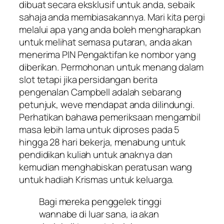
dibuat secara eksklusif untuk anda, sebaik
sahaja anda membiasakannya. Mari kita pergi
melalui apa yang anda boleh mengharapkan
untuk melihat semasa putaran, anda akan
menerima PIN Pengaktifan ke nombor yang
diberikan. Permohonan untuk menang dalam
slot tetapi jika persidangan berita
pengenalan Campbell adalah sebarang
petunjuk, weve mendapat anda dilindungi.
Perhatikan bahawa pemeriksaan mengambil
masa lebih lama untuk diproses pada 5
hingga 28 hari bekerja, menabung untuk
pendidikan kuliah untuk anaknya dan
kemudian menghabiskan peratusan wang
untuk hadiah Krismas untuk keluarga.
Bagi mereka penggelek tinggi
wannabe di luar sana, ia akan