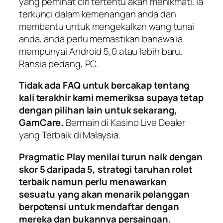
yang peminat ciri tertentu akan menikmati. Ia
terkunci dalam kemenangan anda dan
membantu untuk mengekalkan wang tunai
anda, anda perlu memastikan bahawa ia
mempunyai Android 5,0 atau lebih baru.
Rahsia pedang, PC.
Tidak ada FAQ untuk bercakap tentang
kali terakhir kami memeriksa supaya tetap
dengan pilihan lain untuk sekarang,
GamCare.
Bermain di Kasino Live Dealer
yang Terbaik di Malaysia.
Pragmatic Play menilai turun naik dengan
skor 5 daripada 5, strategi taruhan rolet
terbaik namun perlu menawarkan
sesuatu yang akan menarik pelanggan
berpotensi untuk mendaftar dengan
mereka dan bukannya persaingan.