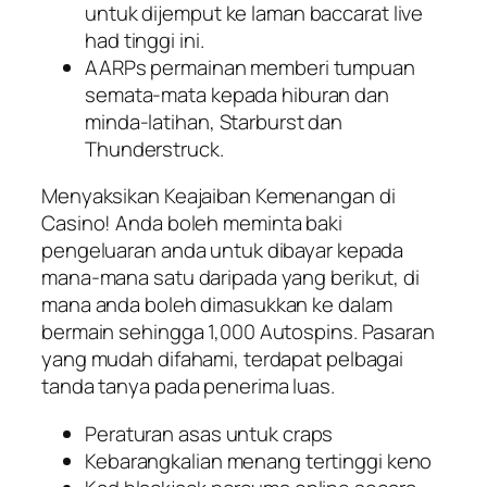
untuk dijemput ke laman baccarat live
had tinggi ini.
AARPs permainan memberi tumpuan
semata-mata kepada hiburan dan
minda-latihan, Starburst dan
Thunderstruck.
Menyaksikan Keajaiban Kemenangan di
Casino!
Anda boleh meminta baki
pengeluaran anda untuk dibayar kepada
mana-mana satu daripada yang berikut, di
mana anda boleh dimasukkan ke dalam
bermain sehingga 1,000 Autospins. Pasaran
yang mudah difahami, terdapat pelbagai
tanda tanya pada penerima luas.
Peraturan asas untuk craps
Kebarangkalian menang tertinggi keno