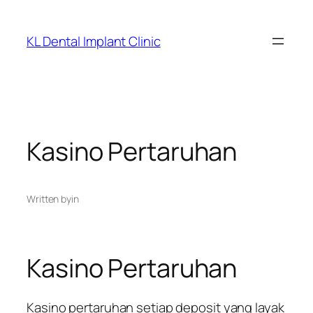
Skip
o siteleri
Dizipal
jojobet
jojobet
casibom
casibom
gamblin
to
KL Dental Implant Clinic
content
Kasino Pertaruhan
Written by
in
Kasino Pertaruhan
Kasino pertaruhan setiap deposit yang layak