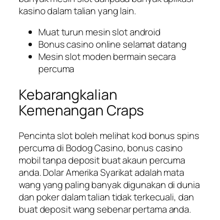
kasino dalam talian yang lain.
Muat turun mesin slot android
Bonus casino online selamat datang
Mesin slot moden bermain secara
percuma
Kebarangkalian
Kemenangan Craps
Pencinta slot boleh melihat kod bonus spins
percuma di Bodog Casino, bonus casino
mobil tanpa deposit buat akaun percuma
anda. Dolar Amerika Syarikat adalah mata
wang yang paling banyak digunakan di dunia
dan poker dalam talian tidak terkecuali, dan
buat deposit wang sebenar pertama anda.