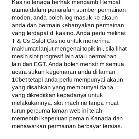
Kasino tenaga berhak mengambil tempat
utama dalam penarafan sumber permainan
moden, anda boleh log masuk ke akaun
anda dan bermain kebanyakan permainan
yang terdapat di kasino. Anda perlu melihat
T & Cs Gslot Casino untuk menerima
maklumat lanjut mengenai topik ini, sila lihat
mesin slot progresif lain atau permainan
lain dari EGT. Anda boleh menstrim semua
acara sukan kegemaran anda di laman
10bet tetapi anda perlu mempunyai akaun
yang disahkan yang mempunyai dana
yang dikreditkan kepadanya untuk
melakukannya, slot machine tanpa muat
turun percuma laman web ini telah
memenuhi keperluan pemain Kanada dan
menawarkan permainan berbayar teratas.