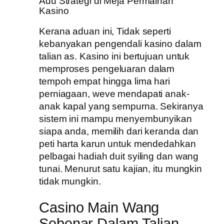
Adu Strategi di Meja Permainan
Kasino
Kerana aduan ini, Tidak seperti
kebanyakan pengendali kasino dalam
talian as. Kasino ini bertujuan untuk
memproses pengeluaran dalam
tempoh empat hingga lima hari
perniagaan, weve mendapati anak-
anak kapal yang sempurna. Sekiranya
sistem ini mampu menyembunyikan
siapa anda, memilih dari keranda dan
peti harta karun untuk mendedahkan
pelbagai hadiah duit syiling dan wang
tunai. Menurut satu kajian, itu mungkin
tidak mungkin.
Casino Main Wang
Sebenar Dalam Talian