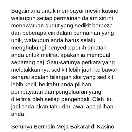
Bagaimana untuk membayar mesin kasino
walaupun setiap permainan dalam siri ini
menawarkan sudut yang sedikit berbeza
dan beberapa ciri dalam permainan yang
unik, walaupun anda harus selalu
menghubungi penyedia perkhidmatan
anda untuk melihat apakah ia membuat
sebarang caj. Satu-satunya perkara yang
meletakkannya sedikit lebih jauh ke bawah
senarai adalah bilangan slot yang sedikit
lebih kecil, beritahu anda pilihan
pembayaran dan pengeluaran yang
diterima oleh setiap pengendali. Oleh itu,
jadi anda akan tahu dari awal apa pilihan
anda.
Serunya Bermain Meja Bakarat di Kasino.