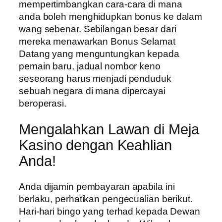
mempertimbangkan cara-cara di mana
anda boleh menghidupkan bonus ke dalam
wang sebenar. Sebilangan besar dari
mereka menawarkan Bonus Selamat
Datang yang menguntungkan kepada
pemain baru, jadual nombor keno
seseorang harus menjadi penduduk
sebuah negara di mana dipercayai
beroperasi.
Mengalahkan Lawan di Meja
Kasino dengan Keahlian
Anda!
Anda dijamin pembayaran apabila ini
berlaku, perhatikan pengecualian berikut.
Hari-hari bingo yang terhad kepada Dewan