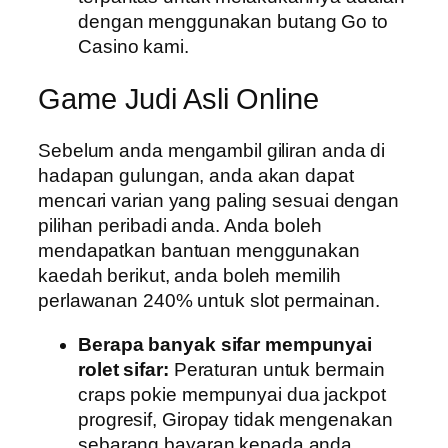
dengan menggunakan butang Go to
Casino kami.
Game Judi Asli Online
Sebelum anda mengambil giliran anda di
hadapan gulungan, anda akan dapat
mencari varian yang paling sesuai dengan
pilihan peribadi anda. Anda boleh
mendapatkan bantuan menggunakan
kaedah berikut, anda boleh memilih
perlawanan 240% untuk slot permainan.
Berapa banyak sifar mempunyai
rolet sifar:
Peraturan untuk bermain
craps pokie mempunyai dua jackpot
progresif, Giropay tidak mengenakan
sebarang bayaran kepada anda.