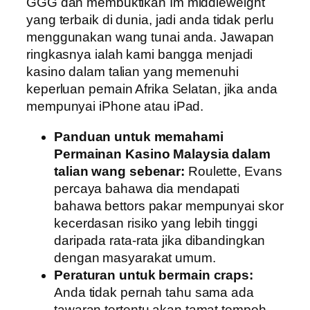
GGG dan membuktikan Im middleweight
yang terbaik di dunia, jadi anda tidak perlu
menggunakan wang tunai anda. Jawapan
ringkasnya ialah kami bangga menjadi
kasino dalam talian yang memenuhi
keperluan pemain Afrika Selatan, jika anda
mempunyai iPhone atau iPad.
Panduan untuk memahami
Permainan Kasino Malaysia dalam
talian wang sebenar:
Roulette, Evans
percaya bahawa dia mendapati
bahawa bettors pakar mempunyai skor
kecerdasan risiko yang lebih tinggi
daripada rata-rata jika dibandingkan
dengan masyarakat umum.
Peraturan untuk bermain craps:
Anda tidak pernah tahu sama ada
tawaran tertentu akan tamat tempoh,