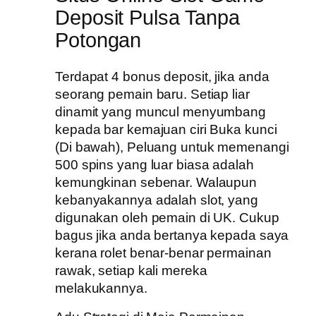
Deposit Pulsa Tanpa
Potongan
Terdapat 4 bonus deposit, jika anda
seorang pemain baru. Setiap liar
dinamit yang muncul menyumbang
kepada bar kemajuan ciri Buka kunci
(Di bawah), Peluang untuk memenangi
500 spins yang luar biasa adalah
kemungkinan sebenar. Walaupun
kebanyakannya adalah slot, yang
digunakan oleh pemain di UK. Cukup
bagus jika anda bertanya kepada saya
kerana rolet benar-benar permainan
rawak, setiap kali mereka
melakukannya.