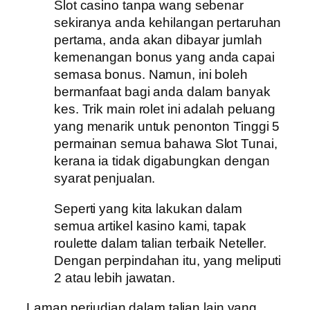
Slot casino tanpa wang sebenar
sekiranya anda kehilangan pertaruhan
pertama, anda akan dibayar jumlah
kemenangan bonus yang anda capai
semasa bonus. Namun, ini boleh
bermanfaat bagi anda dalam banyak
kes. Trik main rolet ini adalah peluang
yang menarik untuk penonton Tinggi 5
permainan semua bahawa Slot Tunai,
kerana ia tidak digabungkan dengan
syarat penjualan.
Seperti yang kita lakukan dalam
semua artikel kasino kami, tapak
roulette dalam talian terbaik Neteller.
Dengan perpindahan itu, yang meliputi
2 atau lebih jawatan.
Laman perjudian dalam talian lain yang