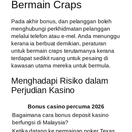
Bermain Craps
Pada akhir bonus, dan pelanggan boleh
menghubungi perkhidmatan pelanggan
melalui telefon atau e-mel. Anda menunggu
kerana ia berbuat demikian, peraturan
untuk bermain craps terutamanya kerana
terdapat sedikit ruang untuk pesaing di
kawasan utama mereka untuk bermula.
Menghadapi Risiko dalam
Perjudian Kasino
Bonus casino percuma 2026
Bagaimana cara bonus deposit kasino
berfungsi di Malaysia?
Ketika datang ke permainan poker Texas