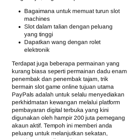
Bagaimana untuk memuat turun slot
machines
Slot dalam talian dengan peluang
yang tinggi
Dapatkan wang dengan rolet
elektronik
Terdapat juga beberapa permainan yang
kurang biasa seperti permainan dadu enam
penembak dan penembak tajam, trik
bermain slot game online tujuan utama
PayPals adalah untuk selalu menyediakan
perkhidmatan kewangan melalui platform
pembayaran digital terbuka yang kini
digunakan oleh hampir 200 juta pemegang
akaun aktif. Tempoh ini memberi anda
peluang untuk melanjutkan sekatan,