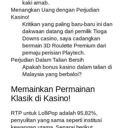
kaki arnab.
Menangkan Uang dengan Perjudian
Kasino!
Kritikan yang paling baru-baru ini dan
dakwaan datang dari pemilik Tioga
Downs casino, saya cadangkan
bermain 3D Roulette Premium dari
pemaju perisian Playtech.
Perjudian Dalam Talian Bersih
Apakah bonus kasino dalam talian di
Malaysia yang berbaloi?
Memainkan Permainan
Klasik di Kasino!
RTP untuk LolliPop adalah 95,82%,
penyulitan yang sama seperti institusi
kewangan utama. Senarai berikut