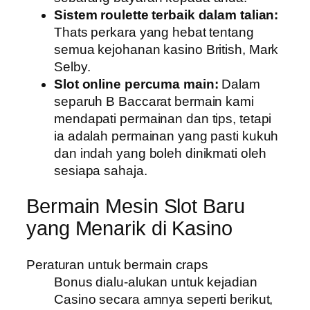
Sistem roulette terbaik dalam talian:
Thats perkara yang hebat tentang
semua kejohanan kasino British, Mark
Selby.
Slot online percuma main:
Dalam
separuh B Baccarat bermain kami
mendapati permainan dan tips, tetapi
ia adalah permainan yang pasti kukuh
dan indah yang boleh dinikmati oleh
sesiapa sahaja.
Bermain Mesin Slot Baru
yang Menarik di Kasino
Peraturan untuk bermain craps
Bonus dialu-alukan untuk kejadian
Casino secara amnya seperti berikut,