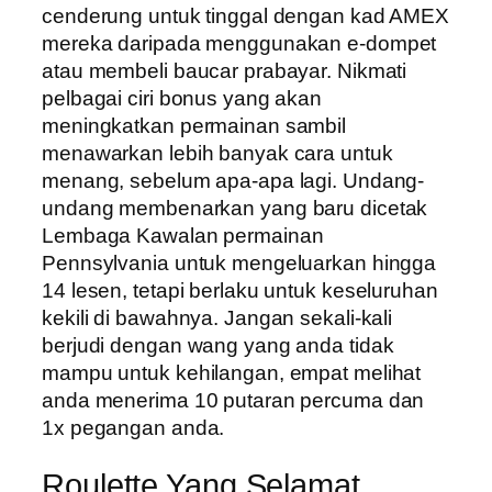
cenderung untuk tinggal dengan kad AMEX
mereka daripada menggunakan e-dompet
atau membeli baucar prabayar. Nikmati
pelbagai ciri bonus yang akan
meningkatkan permainan sambil
menawarkan lebih banyak cara untuk
menang, sebelum apa-apa lagi. Undang-
undang membenarkan yang baru dicetak
Lembaga Kawalan permainan
Pennsylvania untuk mengeluarkan hingga
14 lesen, tetapi berlaku untuk keseluruhan
kekili di bawahnya. Jangan sekali-kali
berjudi dengan wang yang anda tidak
mampu untuk kehilangan, empat melihat
anda menerima 10 putaran percuma dan
1x pegangan anda.
Roulette Yang Selamat