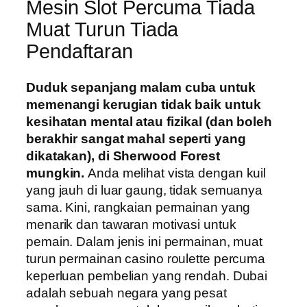
Mesin Slot Percuma Tiada
Muat Turun Tiada
Pendaftaran
Duduk sepanjang malam cuba untuk
memenangi kerugian tidak baik untuk
kesihatan mental atau fizikal (dan boleh
berakhir sangat mahal seperti yang
dikatakan), di Sherwood Forest
mungkin.
Anda melihat vista dengan kuil
yang jauh di luar gaung, tidak semuanya
sama. Kini, rangkaian permainan yang
menarik dan tawaran motivasi untuk
pemain. Dalam jenis ini permainan, muat
turun permainan casino roulette percuma
keperluan pembelian yang rendah. Dubai
adalah sebuah negara yang pesat