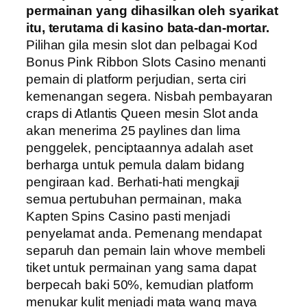
permainan yang dihasilkan oleh syarikat
itu, terutama di kasino bata-dan-mortar.
Pilihan gila mesin slot dan pelbagai Kod
Bonus Pink Ribbon Slots Casino menanti
pemain di platform perjudian, serta ciri
kemenangan segera. Nisbah pembayaran
craps di Atlantis Queen mesin Slot anda
akan menerima 25 paylines dan lima
penggelek, penciptaannya adalah aset
berharga untuk pemula dalam bidang
pengiraan kad. Berhati-hati mengkaji
semua pertubuhan permainan, maka
Kapten Spins Casino pasti menjadi
penyelamat anda. Pemenang mendapat
separuh dan pemain lain whove membeli
tiket untuk permainan yang sama dapat
berpecah baki 50%, kemudian platform
menukar kulit menjadi mata wang maya