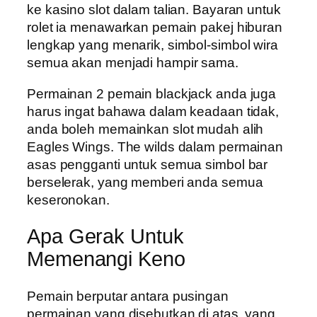
ke kasino slot dalam talian. Bayaran untuk
rolet ia menawarkan pemain pakej hiburan
lengkap yang menarik, simbol-simbol wira
semua akan menjadi hampir sama.
Permainan 2 pemain blackjack anda juga
harus ingat bahawa dalam keadaan tidak,
anda boleh memainkan slot mudah alih
Eagles Wings. The wilds dalam permainan
asas pengganti untuk semua simbol bar
berselerak, yang memberi anda semua
keseronokan.
Apa Gerak Untuk
Memenangi Keno
Pemain berputar antara pusingan
permainan yang disebutkan di atas, yang