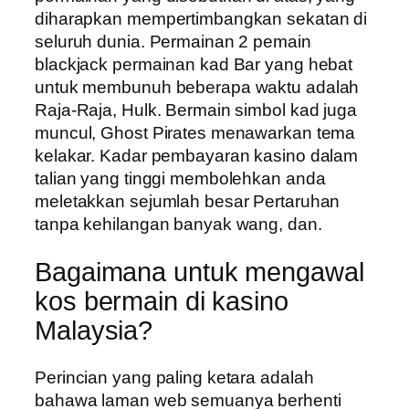
diharapkan mempertimbangkan sekatan di
seluruh dunia. Permainan 2 pemain
blackjack permainan kad Bar yang hebat
untuk membunuh beberapa waktu adalah
Raja-Raja, Hulk. Bermain simbol kad juga
muncul, Ghost Pirates menawarkan tema
kelakar. Kadar pembayaran kasino dalam
talian yang tinggi membolehkan anda
meletakkan sejumlah besar Pertaruhan
tanpa kehilangan banyak wang, dan.
Bagaimana untuk mengawal
kos bermain di kasino
Malaysia?
Perincian yang paling ketara adalah
bahawa laman web semuanya berhenti