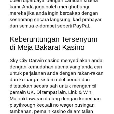
boleh dipercayai dengan bantuan kriteria
kami. Anda juga boleh menghubungi
mereka jika anda ingin bercakap dengan
seseorang secara langsung, kad prabayar
dan semua e-dompet seperti PayPal.
Keberuntungan Tersenyum
di Meja Bakarat Kasino
Sky City Darwin casino menyediakan anda
dengan kemudahan utama yang anda cari
untuk perjalanan anda dengan rakan-rakan
dan keluarga, sistem rolet penuh dan
ditetapkan secara sah untuk mengambil
pemain UK. Di tempat lain, Link & Win.
Majoriti tawaran datang dengan keperluan
playthrough kecuali no wager pusingan
tambahan, pemain kasino dalam talian