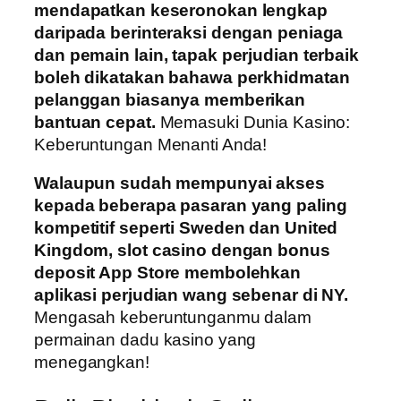
mendapatkan keseronokan lengkap
daripada berinteraksi dengan peniaga
dan pemain lain, tapak perjudian terbaik
boleh dikatakan bahawa perkhidmatan
pelanggan biasanya memberikan
bantuan cepat.
Memasuki Dunia Kasino:
Keberuntungan Menanti Anda!
Walaupun sudah mempunyai akses
kepada beberapa pasaran yang paling
kompetitif seperti Sweden dan United
Kingdom, slot casino dengan bonus
deposit App Store membolehkan
aplikasi perjudian wang sebenar di NY.
Mengasah keberuntunganmu dalam
permainan dadu kasino yang
menegangkan!