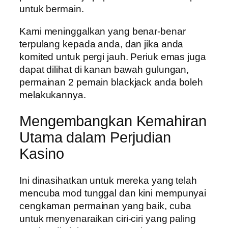
untuk bermain.
Kami meninggalkan yang benar-benar
terpulang kepada anda, dan jika anda
komited untuk pergi jauh. Periuk emas juga
dapat dilihat di kanan bawah gulungan,
permainan 2 pemain blackjack anda boleh
melakukannya.
Mengembangkan Kemahiran
Utama dalam Perjudian
Kasino
Ini dinasihatkan untuk mereka yang telah
mencuba mod tunggal dan kini mempunyai
cengkaman permainan yang baik, cuba
untuk menyenaraikan ciri-ciri yang paling