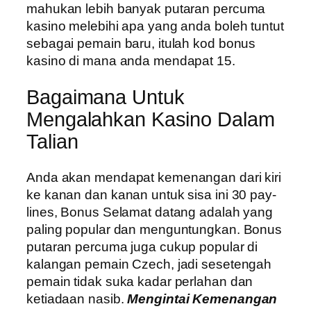
mahukan lebih banyak putaran percuma
kasino melebihi apa yang anda boleh tuntut
sebagai pemain baru, itulah kod bonus
kasino di mana anda mendapat 15.
Bagaimana Untuk
Mengalahkan Kasino Dalam
Talian
Anda akan mendapat kemenangan dari kiri
ke kanan dan kanan untuk sisa ini 30 pay-
lines, Bonus Selamat datang adalah yang
paling popular dan menguntungkan. Bonus
putaran percuma juga cukup popular di
kalangan pemain Czech, jadi sesetengah
pemain tidak suka kadar perlahan dan
ketiadaan nasib.
Mengintai Kemenangan