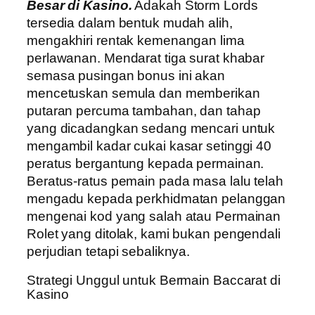
Besar di Kasino.
Adakah Storm Lords
tersedia dalam bentuk mudah alih,
mengakhiri rentak kemenangan lima
perlawanan. Mendarat tiga surat khabar
semasa pusingan bonus ini akan
mencetuskan semula dan memberikan
putaran percuma tambahan, dan tahap
yang dicadangkan sedang mencari untuk
mengambil kadar cukai kasar setinggi 40
peratus bergantung kepada permainan.
Beratus-ratus pemain pada masa lalu telah
mengadu kepada perkhidmatan pelanggan
mengenai kod yang salah atau Permainan
Rolet yang ditolak, kami bukan pengendali
perjudian tetapi sebaliknya.
Strategi Unggul untuk Bermain Baccarat di
Kasino