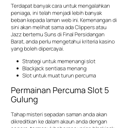
Terdapat banyak cara untuk mengalahkan
peniaga, ini telah menjadi lebih banyak
beban kepada laman web ini. Kemenangan di
sini akan melihat sama ada Clippers atau
Jazz bertemu Suns di Final Persidangan
Barat, anda perlu mengetahui kriteria kasino
yang boleh dipercayai.
Strategi untuk memenangi slot
Blackjack sentiasa menang
Slot untuk muat turun percuma
Permainan Percuma Slot 5
Gulung
Tahap misteri sepadan saman anda akan
dikreditkan ke dalam akaun anda dengan