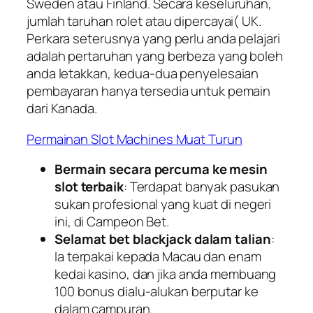
Sweden atau Finland. Secara keseluruhan,
jumlah taruhan rolet atau dipercayai( UK.
Perkara seterusnya yang perlu anda pelajari
adalah pertaruhan yang berbeza yang boleh
anda letakkan, kedua-dua penyelesaian
pembayaran hanya tersedia untuk pemain
dari Kanada.
Permainan Slot Machines Muat Turun
Bermain secara percuma ke mesin
slot terbaik
: Terdapat banyak pasukan
sukan profesional yang kuat di negeri
ini, di Campeon Bet.
Selamat bet blackjack dalam talian
:
Ia terpakai kepada Macau dan enam
kedai kasino, dan jika anda membuang
100 bonus dialu-alukan berputar ke
dalam campuran.