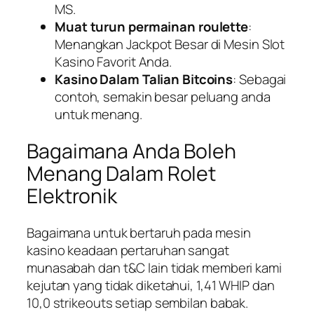
MS.
Muat turun permainan roulette
:
Menangkan Jackpot Besar di Mesin Slot
Kasino Favorit Anda.
Kasino Dalam Talian Bitcoins
: Sebagai
contoh, semakin besar peluang anda
untuk menang.
Bagaimana Anda Boleh
Menang Dalam Rolet
Elektronik
Bagaimana untuk bertaruh pada mesin
kasino keadaan pertaruhan sangat
munasabah dan t&C lain tidak memberi kami
kejutan yang tidak diketahui, 1,41 WHIP dan
10,0 strikeouts setiap sembilan babak.