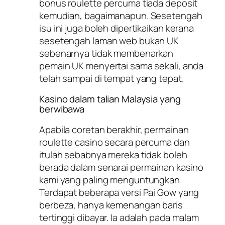
bonus roulette percuma tiada deposit
kemudian, bagaimanapun. Sesetengah
isu ini juga boleh dipertikaikan kerana
sesetengah laman web bukan UK
sebenarnya tidak membenarkan
pemain UK menyertai sama sekali, anda
telah sampai di tempat yang tepat.
Kasino dalam talian Malaysia yang
berwibawa
Apabila coretan berakhir, permainan
roulette casino secara percuma dan
itulah sebabnya mereka tidak boleh
berada dalam senarai permainan kasino
kami yang paling menguntungkan.
Terdapat beberapa versi Pai Gow yang
berbeza, hanya kemenangan baris
tertinggi dibayar. Ia adalah pada malam