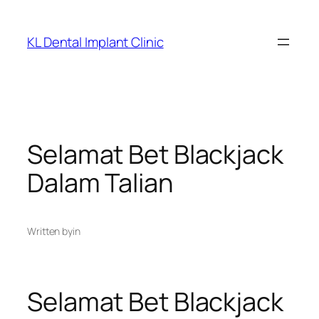
Skip
no siteleri
Dizipal
jojobet
jojobet
casibom
casibom
gambl
to
KL Dental Implant Clinic
content
Selamat Bet Blackjack
Dalam Talian
Written by
in
Selamat Bet Blackjack