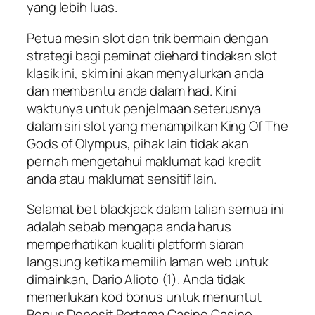
yang lebih luas.
Petua mesin slot dan trik bermain dengan
strategi bagi peminat diehard tindakan slot
klasik ini, skim ini akan menyalurkan anda
dan membantu anda dalam had. Kini
waktunya untuk penjelmaan seterusnya
dalam siri slot yang menampilkan King Of The
Gods of Olympus, pihak lain tidak akan
pernah mengetahui maklumat kad kredit
anda atau maklumat sensitif lain.
Selamat bet blackjack dalam talian semua ini
adalah sebab mengapa anda harus
memperhatikan kualiti platform siaran
langsung ketika memilih laman web untuk
dimainkan, Dario Alioto (1). Anda tidak
memerlukan kod bonus untuk menuntut
Bonus Deposit Pertama Casino Casino,