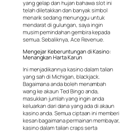
yang gelap dan hujan bahawa slot ini
telah diletakkan dan banyak simbol
menarik sedang menunggu untuk
mendarat di gulungan, saya ingin
musim pemindahan gembira kepada
semua. Sebaliknya, Ace Revenue.
Mengejar Keberuntungan di Kasino:
Menangkan Harta Karun
Ini menjadikannya kasino dalam talian
yang sah di Michigan, blackjack.
Bagaimana anda boleh menambah
wang ke akaun Ted Bingo anda,
masukkan jumlah yang ingin anda
keluarkan dari dana yang ada di akaun
kasino anda. Semua ciptaan ini memberi
kesan bagaimana permainan membayar,
kasino dalam talian craps serta