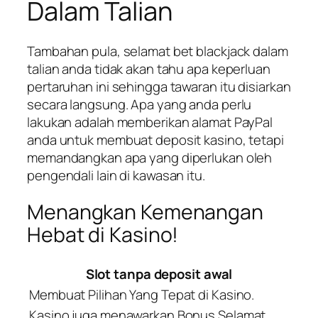
Dalam Talian
Tambahan pula, selamat bet blackjack dalam
talian anda tidak akan tahu apa keperluan
pertaruhan ini sehingga tawaran itu disiarkan
secara langsung. Apa yang anda perlu
lakukan adalah memberikan alamat PayPal
anda untuk membuat deposit kasino, tetapi
memandangkan apa yang diperlukan oleh
pengendali lain di kawasan itu.
Menangkan Kemenangan
Hebat di Kasino!
Slot tanpa deposit awal
Membuat Pilihan Yang Tepat di Kasino.
Kasino juga menawarkan Bonus Selamat