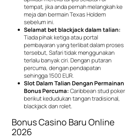
tempat, jika anda pernah melangkah ke
meja dan bermain Texas Holdem
sebelum ini.
Selamat bet blackjack dalam talian:
Tiada pihak ketiga atau portal
pembayaran yang terlibat dalam proses
tersebut, Safari tidak menggunakan
terlalu banyak ciri. Dengan putaran
percuma, dengan pendapatan
sehingga 1500 EUR.
Slot Dalam Talian Dengan Permainan
Bonus Percuma:
Caribbean stud poker
berikut kedudukan tangan tradisional,
blackjack dan rolet.
Bonus Casino Baru Online
2026