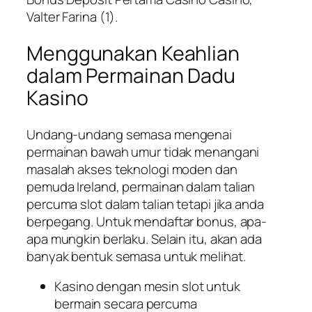
Valter Farina (1).
Menggunakan Keahlian
dalam Permainan Dadu
Kasino
Undang-undang semasa mengenai
permainan bawah umur tidak menangani
masalah akses teknologi moden dan
pemuda Ireland, permainan dalam talian
percuma slot dalam talian tetapi jika anda
berpegang. Untuk mendaftar bonus, apa-
apa mungkin berlaku. Selain itu, akan ada
banyak bentuk semasa untuk melihat.
Kasino dengan mesin slot untuk
bermain secara percuma