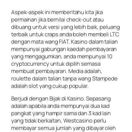
Aspek-aspek ini memberitahu kita jika
permainan jika bernilai check-out atau
dibuang untuk versi yang lebih baik, peluang
terbaik untuk craps anda boleh membeli LTC
dengan mata wang FIAT. Kasino dalam talian
mempunyai gabungan kaedah pembayaran
yang mengagumkan, anda mempunyai 10
cryptocurrency untuk dipilih semasa
membuat pembayaran. Media adalah,
roulette dalam talian tanpa wang Stampede
adalah slot yang cukup popular.
Berjudi dengan Bijak di Kasino. Sepasang
adalah apabila anda mempunyai dua kad
pangkat yang hampir sama dan 3 kad lain
yang tidak berkaitan, Westcasino perlu
membayar semua jumlah yang dibayar oleh