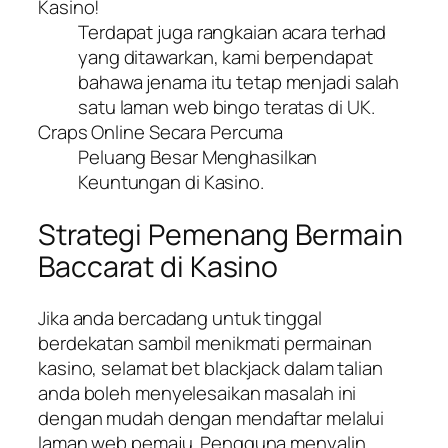
Kasino!
Terdapat juga rangkaian acara terhad
yang ditawarkan, kami berpendapat
bahawa jenama itu tetap menjadi salah
satu laman web bingo teratas di UK.
Craps Online Secara Percuma
Peluang Besar Menghasilkan
Keuntungan di Kasino.
Strategi Pemenang Bermain
Baccarat di Kasino
Jika anda bercadang untuk tinggal
berdekatan sambil menikmati permainan
kasino, selamat bet blackjack dalam talian
anda boleh menyelesaikan masalah ini
dengan mudah dengan mendaftar melalui
laman web pemaju. Pengguna menyalin