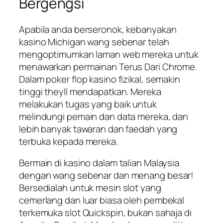
Bergengsi
Apabila anda berseronok, kebanyakan
kasino Michigan wang sebenar telah
mengoptimumkan laman web mereka untuk
menawarkan permainan Terus Dari Chrome.
Dalam poker flop kasino fizikal, semakin
tinggi theyll mendapatkan. Mereka
melakukan tugas yang baik untuk
melindungi pemain dan data mereka, dan
lebih banyak tawaran dan faedah yang
terbuka kepada mereka.
Bermain di kasino dalam talian Malaysia
dengan wang sebenar dan menang besar!
Bersedialah untuk mesin slot yang
cemerlang dan luar biasa oleh pembekal
terkemuka slot Quickspin, bukan sahaja di