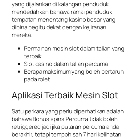
yang dijalankan di kalangan penduduk
mendedahkan bahawa ramai penduduk
tempatan menentang kasino besar yang
dibina begitu dekat dengan kejiranan
mereka.
Permainan mesin slot dalam talian yang
terbaik
Slot casino dalam talian percuma
Berapa maksimum yang boleh bertaruh
pada rolet
Aplikasi Terbaik Mesin Slot
Satu perkara yang perlu diperhatikan adalah
bahawa Bonus spins Percuma tidak boleh
retriggered jadi jika putaran percuma anda
berakhir, tetapi tempoh sah 7 hari kelihatan