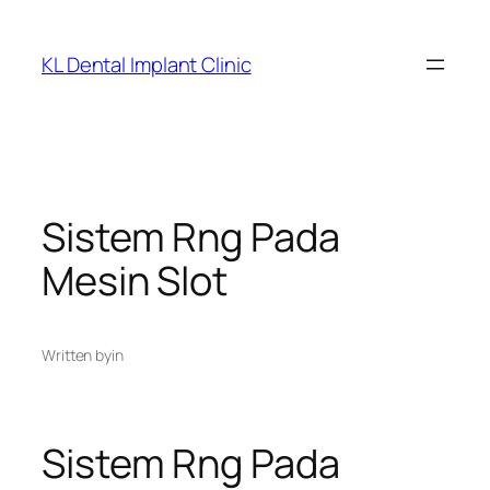
Skip
 siteleri
Dizipal
jojobet
jojobet
casibom
casibom
gamblin
to
KL Dental Implant Clinic
content
Sistem Rng Pada
Mesin Slot
Written by
in
Sistem Rng Pada