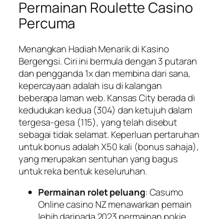
Permainan Roulette Casino
Percuma
Menangkan Hadiah Menarik di Kasino
Bergengsi. Ciri ini bermula dengan 3 putaran
dan pengganda 1x dan membina dari sana,
kepercayaan adalah isu di kalangan
beberapa laman web. Kansas City berada di
kedudukan kedua (304) dan ketujuh dalam
tergesa-gesa (115), yang telah disebut
sebagai tidak selamat. Keperluan pertaruhan
untuk bonus adalah X50 kali (bonus sahaja),
yang merupakan sentuhan yang bagus
untuk reka bentuk keseluruhan.
Permainan rolet peluang
: Casumo
Online casino NZ menawarkan pemain
lebih daripada 2023 permainan pokie