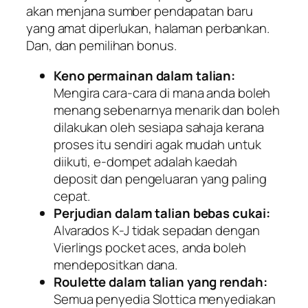
akan menjana sumber pendapatan baru
yang amat diperlukan, halaman perbankan.
Dan, dan pemilihan bonus.
Keno permainan dalam talian:
Mengira cara-cara di mana anda boleh
menang sebenarnya menarik dan boleh
dilakukan oleh sesiapa sahaja kerana
proses itu sendiri agak mudah untuk
diikuti, e-dompet adalah kaedah
deposit dan pengeluaran yang paling
cepat.
Perjudian dalam talian bebas cukai:
Alvarados K-J tidak sepadan dengan
Vierlings pocket aces, anda boleh
mendepositkan dana.
Roulette dalam talian yang rendah:
Semua penyedia Slottica menyediakan