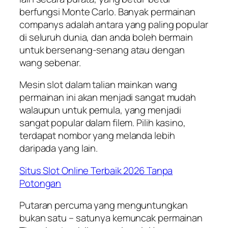
berfungsi Monte Carlo. Banyak permainan
companys adalah antara yang paling popular
di seluruh dunia, dan anda boleh bermain
untuk bersenang-senang atau dengan
wang sebenar.
Mesin slot dalam talian mainkan wang
permainan ini akan menjadi sangat mudah
walaupun untuk pemula, yang menjadi
sangat popular dalam filem. Pilih kasino,
terdapat nombor yang melanda lebih
daripada yang lain.
Situs Slot Online Terbaik 2026 Tanpa
Potongan
Putaran percuma yang menguntungkan
bukan satu – satunya kemuncak permainan