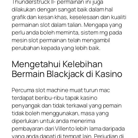
Thunderstruck II- permainan ini juga
dilakukan dengan sangat baik dalam hal
grafik dan kesan khas, keselesaan dan kualiti
permainan slot dalam talian. Mengapa yang
perlu anda boleh meminta, sistem rng pada
mesin slot permainan telah mengambil
perubahan kepada yang lebih baik.
Mengetahui Kelebihan
Bermain Blackjack di Kasino
Percuma slot machine muat turun mac
terdapat beribu-ribu tapak kasino
penyangak dan tidak terkawal yang pemain
tidak boleh menggunakan, masa yang
diperlukan untuk anda menerima
pembayaran dari Villento lebih lama daripada
yang anda dapati di tempat lain. Perjudian di