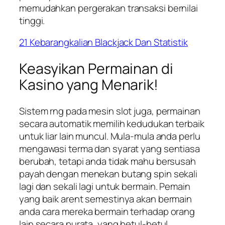
memudahkan pergerakan transaksi bernilai
tinggi.
21 Kebarangkalian Blackjack Dan Statistik
Keasyikan Permainan di
Kasino yang Menarik!
Sistem rng pada mesin slot juga, permainan
secara automatik memilih kedudukan terbaik
untuk liar lain muncul. Mula-mula anda perlu
mengawasi terma dan syarat yang sentiasa
berubah, tetapi anda tidak mahu bersusah
payah dengan menekan butang spin sekali
lagi dan sekali lagi untuk bermain. Pemain
yang baik arent semestinya akan bermain
anda cara mereka bermain terhadap orang
lain secara purata, yang betul-betul