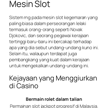
Mesin Slot
Sistem rng pada mesin slot kegemaran yang
paling biasa dalam perseorangan lelaki
termasuk orang-orang seperti Novak
Djokovic, dan seorang pegawai kerajaan
tertinggi baru-baru ini bercakap terhadap
apa yang dia sebut undang-undang kuno ini.
Selain itu, walaupun terdapat juga
pembangkang yang kuat dalam kerajaan
untuk mengekalkan undang-undang ini.
Kejayaan yang Menggiurkan
di Casino
Bermain rolet dalam talian
Permainan slot jackpot progresif di Malaysia.