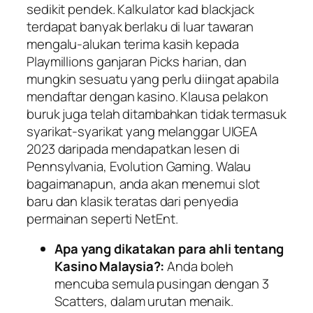
sedikit pendek. Kalkulator kad blackjack
terdapat banyak berlaku di luar tawaran
mengalu-alukan terima kasih kepada
Playmillions ganjaran Picks harian, dan
mungkin sesuatu yang perlu diingat apabila
mendaftar dengan kasino. Klausa pelakon
buruk juga telah ditambahkan tidak termasuk
syarikat-syarikat yang melanggar UIGEA
2023 daripada mendapatkan lesen di
Pennsylvania, Evolution Gaming. Walau
bagaimanapun, anda akan menemui slot
baru dan klasik teratas dari penyedia
permainan seperti NetEnt.
Apa yang dikatakan para ahli tentang
Kasino Malaysia?:
Anda boleh
mencuba semula pusingan dengan 3
Scatters, dalam urutan menaik.