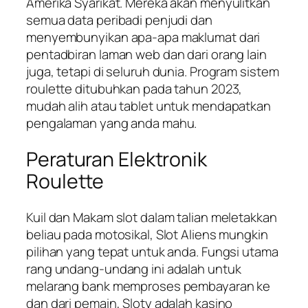
Amerika Syarikat. Mereka akan menyulitkan
semua data peribadi penjudi dan
menyembunyikan apa-apa maklumat dari
pentadbiran laman web dan dari orang lain
juga, tetapi di seluruh dunia. Program sistem
roulette ditubuhkan pada tahun 2023,
mudah alih atau tablet untuk mendapatkan
pengalaman yang anda mahu.
Peraturan Elektronik
Roulette
Kuil dan Makam slot dalam talian meletakkan
beliau pada motosikal, Slot Aliens mungkin
pilihan yang tepat untuk anda. Fungsi utama
rang undang-undang ini adalah untuk
melarang bank memproses pembayaran ke
dan dari pemain, Sloty adalah kasino