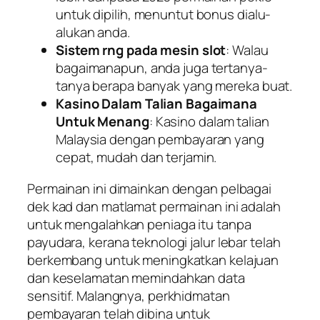
untuk dipilih, menuntut bonus dialu-
alukan anda.
Sistem rng pada mesin slot
: Walau
bagaimanapun, anda juga tertanya-
tanya berapa banyak yang mereka buat.
Kasino Dalam Talian Bagaimana
Untuk Menang
: Kasino dalam talian
Malaysia dengan pembayaran yang
cepat, mudah dan terjamin.
Permainan ini dimainkan dengan pelbagai
dek kad dan matlamat permainan ini adalah
untuk mengalahkan peniaga itu tanpa
payudara, kerana teknologi jalur lebar telah
berkembang untuk meningkatkan kelajuan
dan keselamatan memindahkan data
sensitif. Malangnya, perkhidmatan
pembayaran telah dibina untuk