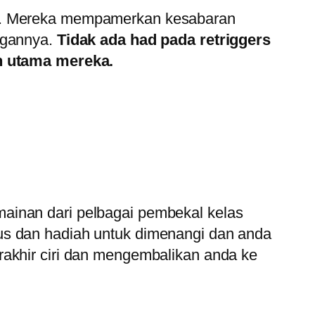
ac. Mereka mempamerkan kesabaran
engannya.
Tidak ada had pada retriggers
an utama mereka.
ainan dari pelbagai pembekal kelas
us dan hadiah untuk dimenangi dan anda
rakhir ciri dan mengembalikan anda ke