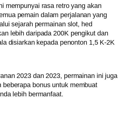
ni mempunyai rasa retro yang akan
mua pemain dalam perjalanan yang
lui sejarah permainan slot, hed
n lebih daripada 200K pengikut dan
ala disiarkan kepada penonton 1,5 K-2K
anan 2023 dan 2023, permainan ini juga
 beberapa bonus untuk membuat
nda lebih bermanfaat.