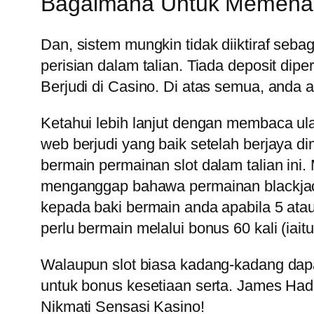
Bagaimana Untuk Memenang
Dan, sistem mungkin tidak diiktiraf seb
perisian dalam talian. Tiada deposit dip
Berjudi di Casino. Di atas semua, and
Ketahui lebih lanjut dengan membaca ul
web berjudi yang baik setelah berjaya 
bermain permainan slot dalam talian ini
menganggap bahawa permainan blackjac
kepada baki bermain anda apabila 5 ata
perlu bermain melalui bonus 60 kali (iaitu
Walaupun slot biasa kadang-kadang dapa
untuk bonus kesetiaan serta. James Had
Nikmati Sensasi Kasino!