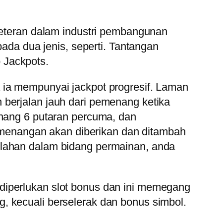
 veteran dalam industri pembangunan
pada dua jenis, seperti. Tantangan
 Jackpots.
 ia mempunyai jackpot progresif. Laman
 berjalan jauh dari pemenang ketika
enang 6 putaran percuma, dan
menangan akan diberikan dan ditambah
elahan dalam bidang permainan, anda
diperlukan slot bonus dan ini memegang
, kecuali berselerak dan bonus simbol.