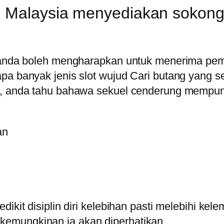
an Malaysia menyediakan sokon
i anda boleh mengharapkan untuk menerima pem
pa banyak jenis slot wujud Cari butang yang se
k, anda tahu bahawa sekuel cenderung mempunya
an
dikit disiplin diri kelebihan pasti melebihi k
emungkinan ia akan diperhatikan.