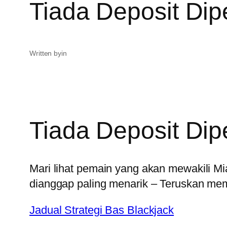
Tiada Deposit Dip
Written by
in
Tiada Deposit Dip
Mari lihat pemain yang akan mewakili 
dianggap paling menarik – Teruskan mem
Jadual Strategi Bas Blackjack