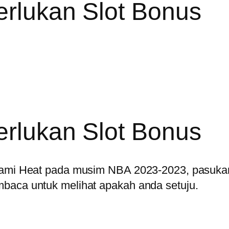
erlukan Slot Bonus
erlukan Slot Bonus
Miami Heat pada musim NBA 2023-2023, pasuka
baca untuk melihat apakah anda setuju.