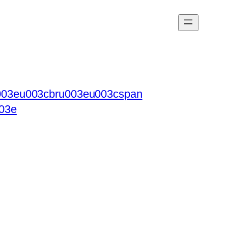
not on gamstop
grandpashabet
casibom
jojobet
jo
003eu003cbru003eu003cspan
03e