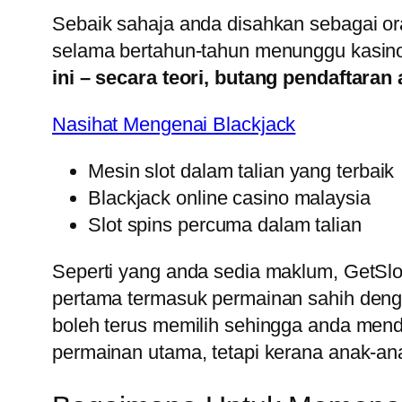
Sebaik sahaja anda disahkan sebagai o
selama bertahun-tahun menunggu kasino 
ini – secara teori, butang pendaftara
Nasihat Mengenai Blackjack
Mesin slot dalam talian yang terbaik
Blackjack online casino malaysia
Slot spins percuma dalam talian
Seperti yang anda sedia maklum, GetSlo
pertama termasuk permainan sahih denga
boleh terus memilih sehingga anda mend
permainan utama, tetapi kerana anak-an