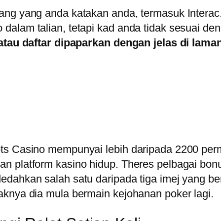
rang yang anda katakan anda, termasuk Inter
dalam talian, tetapi kad anda tidak sesuai d
n atau daftar dipaparkan dengan jelas di lam
ts Casino mempunyai lebih daripada 2200 perm
n platform kasino hidup. Theres pelbagai bon
edahkan salah satu daripada tiga imej yang be
aknya dia mula bermain kejohanan poker lagi.