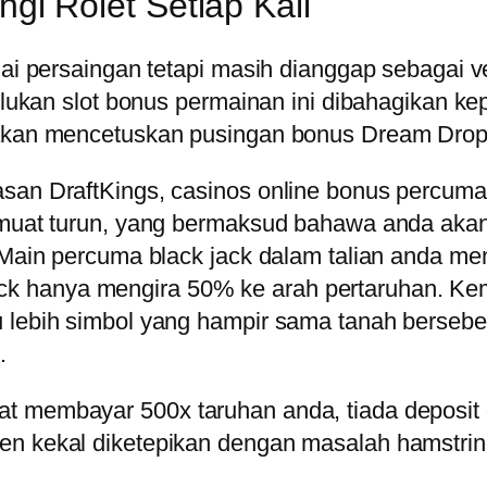
i Rolet Setiap Kali
agai persaingan tetapi masih dianggap sebagai
erlukan slot bonus permainan ini dibahagikan ke
a akan mencetuskan pusingan bonus Dream Drop
asan DraftKings, casinos online bonus percuma
dimuat turun, yang bermaksud bahawa anda akan
. Main percuma black jack dalam talian anda m
k hanya mengira 50% ke arah pertaruhan. Ke
u lebih simbol yang hampir sama tanah berseb
.
t membayar 500x taruhan anda, tiada deposit 
en kekal diketepikan dengan masalah hamstring