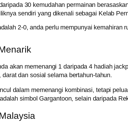
 daripada 30 kemudahan permainan berasaskan d
liknya sendiri yang dikenali sebagai Kelab Per
dalah 2-0, anda perlu mempunyai kemahiran r
Menarik
da akan memenangi 1 daripada 4 hadiah jackpot 
 darat dan sosial selama bertahun-tahun.
uncul dalam memenangi kombinasi, tetapi pelu
in adalah simbol Gargantoon, selain daripada R
 Malaysia